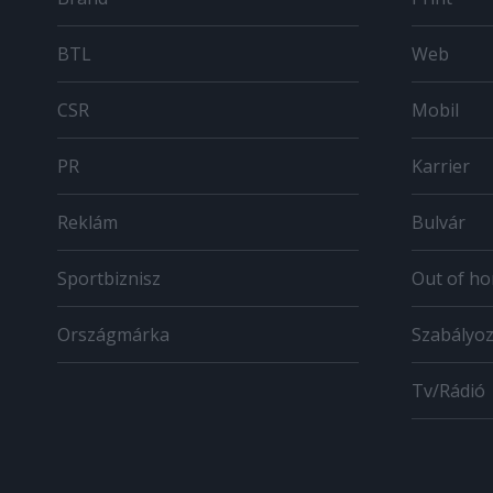
BTL
Web
CSR
Mobil
PR
Karrier
Reklám
Bulvár
Sportbiznisz
Out of h
Országmárka
Szabályo
Tv/Rádió