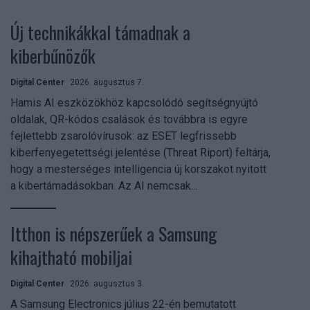
Új technikákkal támadnak a
kiberbűnözők
Digital Center
2026. augusztus 7.
Hamis AI eszközökhöz kapcsolódó segítségnyújtó
oldalak, QR-kódos csalások és továbbra is egyre
fejlettebb zsarolóvírusok: az ESET legfrissebb
kiberfenyegetettségi jelentése (Threat Riport) feltárja,
hogy a mesterséges intelligencia új korszakot nyitott
a kibertámadásokban. Az AI nemcsak...
Itthon is népszerűek a Samsung
kihajtható mobiljai
Digital Center
2026. augusztus 3.
A Samsung Electronics július 22-én bemutatott