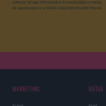
Iratkozz fel napi hírlevelünkre és kerülj képbe a média,
az ügynökségi és a reklám világ legfontosabb híreivel.
MARKETING
MÉDIA
Brand
Print