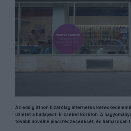
Az eddig itthon kizárólag internetes kereskedelem
üzletét a budapesti Erzsébet körúton. A hagyományos
tovább növelné piaci részesedését, és hamarosan to