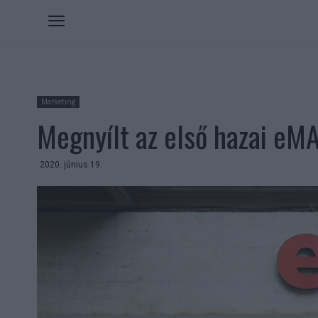
Marketing
Megnyílt az első hazai eM
2020. június 19.