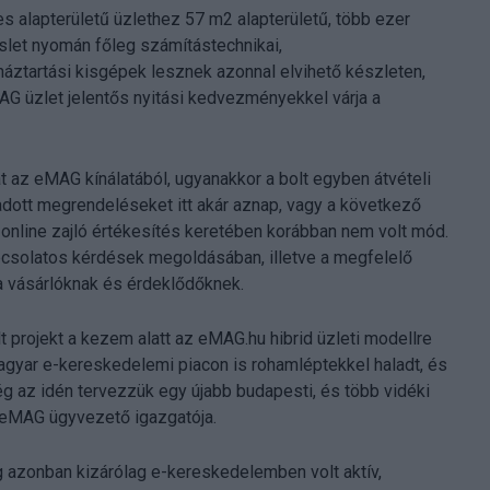
es alapterületű üzlethez 57 m2 alapterületű, több ezer
reslet nyomán főleg számítástechnikai,
 háztartási kisgépek lesznek azonnal elvihető készleten,
AG üzlet jelentős nyitási kedvezményekkel várja a
at az eMAG kínálatából, ugyanakkor a bolt egyben átvételi
dott megrendeléseket itt akár aznap, vagy a következő
 online zajló értékesítés keretében korábban nem volt mód.
csolatos kérdések megoldásában, illetve a megfelelő
 a vásárlóknak és érdeklődőknek.
projekt a kezem alatt az eMAG.hu hibrid üzleti modellre
 magyar e-kereskedelemi piacon is rohamléptekkel haladt, és
 az idén tervezzük egy újabb budapesti, és több vidéki
 eMAG ügyvezető igazgatója.
azonban kizárólag e-kereskedelemben volt aktív,