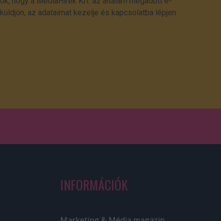
ok, hogy a MédiaHírek Kft. az általam megadott e-
üldjön, az adataimat kezelje és kapcsolatba lépjen
INFORMÁCIÓK
Marketing & Média magazin