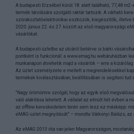
A budapesti Erzsébet körút 18. alatt található, 77,48 m2-
termék tárolására szolgáló raktár tartozik. A várható ke
szórakoztatóelektronikai eszközök, kiegészítők, illetve
2020. június 22. és 27. között az első magyarországi eM
vásárlókat.
A budapesti üzletbe az utcáról betérve is bárki vásárolh
pontként is funkcionál: a www.emag.hu webáruházban lea
munkanapon átvehetik majd a vásárlók – erre a kizárólag
Az üzlet személyzete e mellett a megrendelésekkel kap
termékek kiválasztásában, beállításában is segíteni tud
“Nagy örömömre szolgál, hogy az egyik első megvalósult 
való alakítása lehetett. A vállalat az elmúlt hét évben a
az offline kereskedelem terén sem lesz ez másképp: még
eMAG-üzlet megnyitását” – mondta Várkonyi Balázs, az
Az eMAG 2013 óta van jelen Magyarországon, mostanáig 