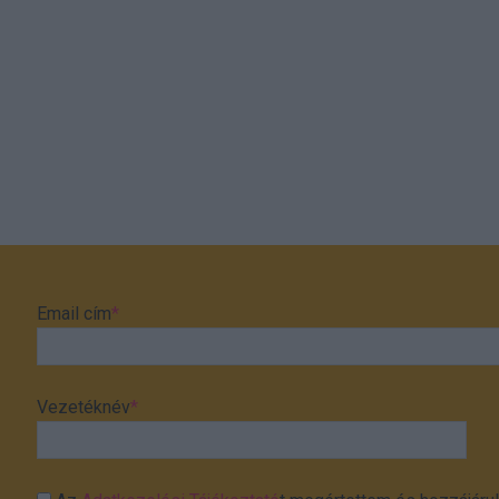
Email cím
*
Vezetéknév
*