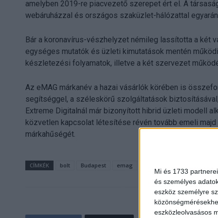
amelyben 2019-re piacvezető szerepet ért el. A társaság 
webáruházzal és országos szaküzlet-hálózattal egyaránt 
Bár a koronavírus-vészhelyzet némileg lassította a két 
egységes mutatók és üzleti kimutatások mentén működik,
készletezési folyamatok, illetve a két szervezet műk
Az eMAG márkanév a hazai vásárlók körében is összeforr
segítséggel, a széleskörű szolgáltatások biztosításával
Extreme Digitalnál már bizonyított hibrid üzleti modell 
közvetlen kapcsolat létesítése révén tovább emeli majd 
márkahűségét.
CÍMKÉK
bolt
Budapest
emag
extreme digital
üzlet
Mi és 1733 partnerei
és személyes adatoka
eszköz személyre sz
közönségmérésekhez 
eszközleolvasásos mó