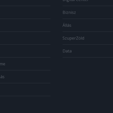
Biznisz
Állás
SzuperZöld
Data
ome
zás