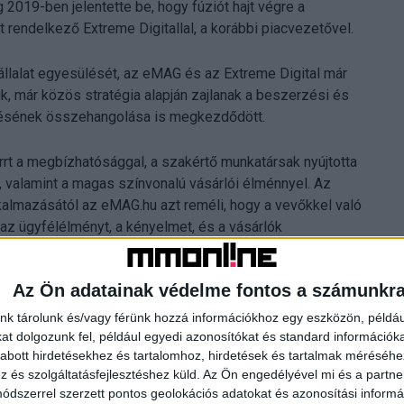
2019-ben jelentette be, hogy fúziót hajt végre a
rendelkező Extreme Digitallal, a korábbi piacvezetővel.
vállalat egyesülését, az eMAG és az Extreme Digital már
 már közös stratégia alapján zajlanak a beszerzési és
ödésének összehangolása is megkezdődött.
t a megbízhatósággal, a szakértő munkatársak nyújtotta
, valamint a magas színvonalú vásárlói élménnyel. Az
alkalmazásától az eMAG.hu azt reméli, hogy a vevőkkel való
az ügyfélélményt, a kényelmet, és a vásárlók
Az Ön adatainak védelme fontos a számunkr
nk tárolunk és/vagy férünk hozzá információkhoz egy eszközön, példáu
t dolgozunk fel, például egyedi azonosítókat és standard információk
abott hirdetésekhez és tartalomhoz, hirdetések és tartalmak méréséhe
és szolgáltatásfejlesztéshez küld.
Az Ön engedélyével mi és a partne
dszerrel szerzett pontos geolokációs adatokat és azonosítási informác