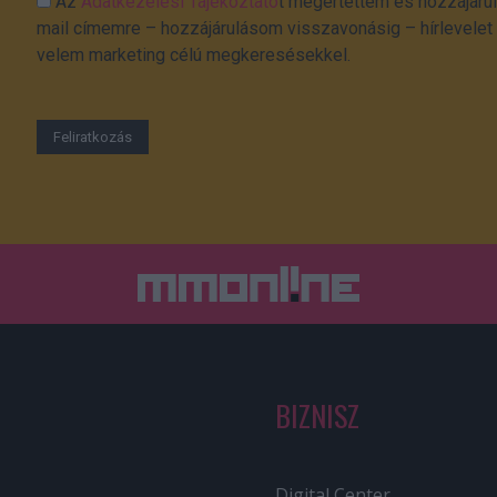
Az
Adatkezelési Tájékoztató
t megértettem és hozzájárul
mail címemre – hozzájárulásom visszavonásig – hírlevelet k
velem marketing célú megkeresésekkel.
BIZNISZ
Digital Center