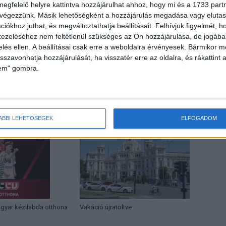
megfelelő helyre kattintva hozzájárulhat ahhoz, hogy mi és a 1733 partne
 végezzünk. Másik lehetőségként a hozzájárulás megadása vagy elutasí
iókhoz juthat, és megváltoztathatja beállításait.
Felhívjuk figyelmét, 
ezeléséhez nem feltétlenül szükséges az Ön hozzájárulása, de jogában 
zelés ellen. A beállításai csak erre a weboldalra érvényesek. Bármikor m
Következő cikk
isszavonhatja hozzájárulását, ha visszatér erre az oldalra, és rákattint a
lem" gombra.
Folytatódik a ReBrief
HOR
ÁBBI LEHETŐSÉGEK
ELFOGADOM
agyar kézilabda otthona
Vakáció újratöltve