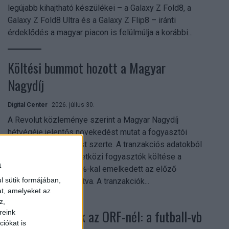
legújabb kihajtható készülékei – a Galaxy Z Fold8, a
Galaxy Z Fold8 Ultra és a Galaxy Z Flip8 – iránti
érdeklődés a magyar piacon is felülmúlja a korábbi...
Költési bummot hozott a Magyar
Nagydíj
Digital Center
2026. július 30.
A Revolut közleménye szerint a Magyar Nagydíj
hétvégéje jelentős növekedést mutat a fogyasztói
aktivitásban Budapest szerte. A tranzakciós adatokból
kiderül, hogy a nemzetközi fogyasztók költése a
a
versenyhétvégén 26%-kal emelkedett az előző
l sütik formájában,
hétvégéhez viszonyítva. A tranzakciók...
at, amelyeket az
z,
Rekordok dőltek az ORF-nél: a futball-vb
reink
iókat is