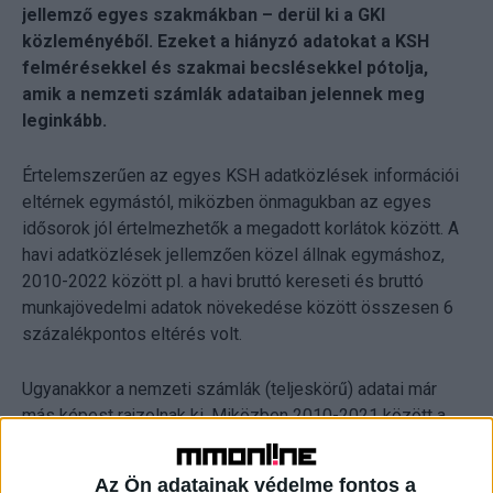
jellemző egyes szakmákban – derül ki a GKI
közleményéből. Ezeket a hiányzó adatokat a KSH
felmérésekkel és szakmai becslésekkel pótolja,
amik a nemzeti számlák adataiban jelennek meg
leginkább.
Értelemszerűen az egyes KSH adatközlések információi
eltérnek egymástól, miközben önmagukban az egyes
idősorok jól értelmezhetők a megadott korlátok között. A
havi adatközlések jellemzően közel állnak egymáshoz,
2010-2022 között pl. a havi bruttó kereseti és bruttó
munkajövedelmi adatok növekedése között összesen 6
százalékpontos eltérés volt.
Ugyanakkor a nemzeti számlák (teljeskörű) adatai már
más képest rajzolnak ki. Miközben 2010-2021 között a
bruttó keresetek közel 2,17-szeresükre emelkedtek,
addig a nemzeti számlák szerinti bruttó keresetek
Az Ön adatainak védelme fontos a