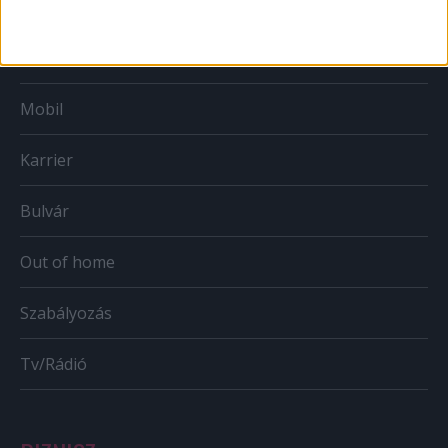
Print
Web
Mobil
Karrier
Bulvár
Out of home
Szabályozás
Tv/Rádió