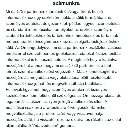
esetében a növekedés csak 1,65-szeres volt. Így a havi
számunkra
közlésekben szereplő évi 7,3%-os nominális növekedés
Mi és 1733 partnereink tárolunk és/vagy férünk hozzá
mindössze 4,7%-ra csökken. A fogyasztói árindex a
információkhoz egy eszközön, például sütik formájában, és
vizsgált időszakban 32,1%-kal emelkedett, így a nemzeti
személyes adatokat dolgozunk fel, például egyedi azonosítókat
számlák szerinti keresetek reálértékben 25%-kal (évi 2%-
és standard információkat, amelyeket az eszköz személyre
kal) bővültek (a kereseti statisztika 64%-ával - évi 4,6%-
szabott hirdetésekhez és tartalomhoz, hirdetések és tartalmak
kal - szemben). A teljes foglalkoztatotti körre becsült
méréséhez, közönségmérésekhez és szolgáltatásfejlesztéshez
küld.
Az Ön engedélyével mi és a partnereink eszközleolvasásos
2022-es adatok alapján a keresetek reálértéke csökkent.
módszerrel szerzett pontos geolokációs adatokat és azonosítási
információkat is felhasználhatunk. A megfelelő helyre kattintva
Az eltérő módszertanok a bruttó keresetekre is kihatással
hozzájárulhat ahhoz, hogy mi és a 1733 partnereink a fent
vannak. A kereseti statisztika alapján a bruttó kereset
leírtak szerint adatkezelést végezzünk. Másik lehetőségként a
2022-ben 516 ezer Ft-ra emelkedett (a bruttó
hozzájárulás megadása vagy elutasítása előtt részletesebb
munkajövedelem pedig 537 ezer Ft-ra). Ugyanakkor a
információkhoz juthat, és megváltoztathatja beállításait.
Felhívjuk figyelmét, hogy személyes adatainak bizonyos
nemzeti számlák adatai alapján a keresetek átlaga 404
kezeléséhez nem feltétlenül szükséges az Ön hozzájárulása, de
ezer Ft lehetett. (2021-ben a bruttó kereset 439, a bruttó
jogában áll tiltakozni az ilyen jellegű adatkezelés ellen. A
munkajövedelem 458, a nemzeti számlák szerinti kereset
beállításai csak erre a weboldalra érvényesek. Bármikor
pedig 351 ezer Ft volt.) A különbség 2016 után erősödött
megváltoztathatja a preferenciáit, vagy visszavonhatja
fel, aminek egyik oka, hogy a Kormány gazdaságfehérítő
hozzájárulását, ha visszatér erre az oldalra, és rákattint az oldal
lépései miatt a kimutatott és a valós keresetek közötti
alján található "Adatvédelem" gombra.