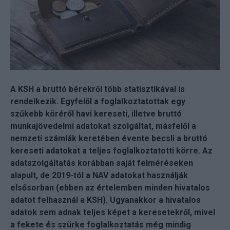
A KSH a bruttó bérekről több statisztikával is
rendelkezik. Egyfelől a foglalkoztatottak egy
szűkebb köréről havi kereseti, illetve bruttó
munkajövedelmi adatokat szolgáltat, másfelől a
nemzeti számlák keretében évente becsli a bruttó
kereseti adatokat a teljes foglalkoztatotti körre. Az
adatszolgáltatás korábban saját felméréseken
alapult, de 2019-tól a NAV adatokat használják
elsősorban (ebben az értelemben minden hivatalos
adatot felhasznál a KSH). Ugyanakkor a hivatalos
adatok sem adnak teljes képet a keresetekről, mivel
a fekete és szürke foglalkoztatás még mindig