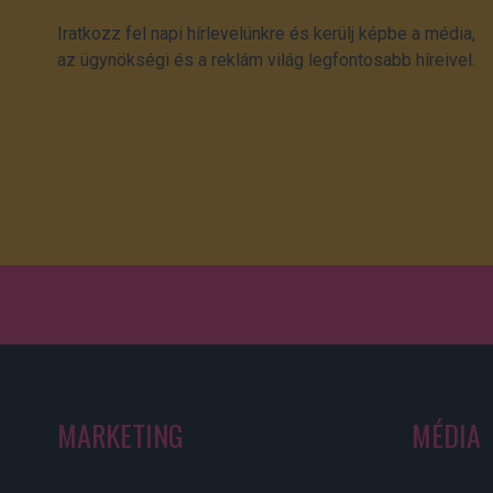
Iratkozz fel napi hírlevelünkre és kerülj képbe a média,
az ügynökségi és a reklám világ legfontosabb híreivel.
MARKETING
MÉDIA