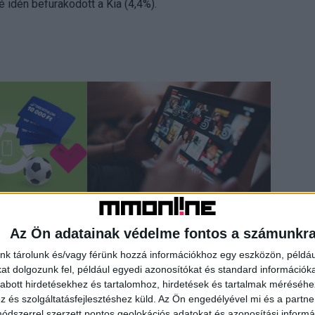
idén befurakodott a Kia (4,4%).
an sokat érhetnek
Így alakítják a tévézési szokásokat a
Az Ön adatainak védelme fontos a számunkr
nagy sportesemények
nk tárolunk és/vagy férünk hozzá információkhoz egy eszközön, példáu
t dolgozunk fel, például egyedi azonosítókat és standard információk
abott hirdetésekhez és tartalomhoz, hirdetések és tartalmak méréséhe
és szolgáltatásfejlesztéshez küld.
Az Ön engedélyével mi és a partne
dszerrel szerzett pontos geolokációs adatokat és azonosítási informác