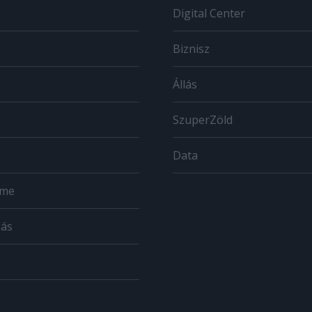
Digital Center
Biznisz
Állás
SzuperZöld
Data
ome
zás