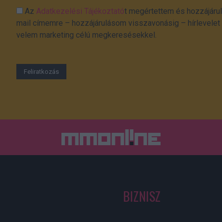
Az
Adatkezelési Tájékoztató
t megértettem és hozzájárul
mail címemre – hozzájárulásom visszavonásig – hírlevelet k
velem marketing célú megkeresésekkel.
BIZNISZ