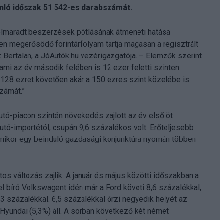
onló időszak 51 542-es darabszámát.
 elmaradt beszerzések pótlásának átmeneti hatása
sen megerősödő forintárfolyam tartja magasan a regisztrált
ertalan, a JóAutók.hu vezérigazgatója. – Elemzők szerint
ami az év második felében is 12 ezer feletti szinten
yi 128 ezret követően akár a 150 ezres szint közelébe is
zámát.”
autó-piacon szintén növekedés zajlott az év első öt
utó-importétól, csupán 9,6 százalékos volt. Erőteljesebb
ikor egy beinduló gazdasági konjunktúra nyomán többen
os változás zajlik. A január és május közötti időszakban a
bíró Volkswagent idén már a Ford követi 8,6 százalékkal,
3 százalékkal. 6,5 százalékkal őrzi negyedik helyét az
a Hyundai (5,3%) áll. A sorban következő két német