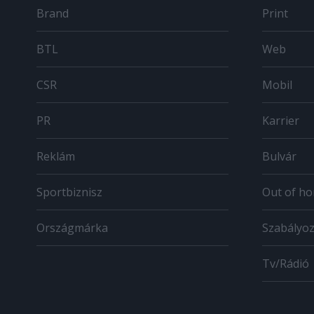
Brand
Print
BTL
Web
CSR
Mobil
PR
Karrier
Reklám
Bulvár
Sportbiznisz
Out of h
Országmárka
Szabályo
Tv/Rádió