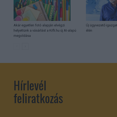
Akár egyetlen fotó alapján elvégzi
Új ügyvezető igazga
helyettünk a vásárlást a Kifli.hu új AI-alapú
élén
megoldása
Hírlevél
feliratkozás