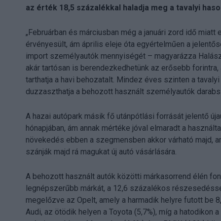
az érték 18,5 százalékkal haladja meg a tavalyi has
„Februárban és márciusban még a januári zord idő miatt
érvényesült, ám április eleje óta egyértelműen a jelentő
import személyautók mennyiségét – magyarázza Halász B
akár tartósan is berendezkedhetünk az erősebb forintra, 
tarthatja a havi behozatalt. Mindez éves szinten a taval
duzzaszthatja a behozott használt személyautók darabs
A hazai autópark másik fő utánpótlási forrását jelentő új
hónapjában, ám annak mértéke jóval elmaradt a használta
növekedés ebben a szegmensben akkor várható majd, am
szánják majd rá magukat új autó vásárlására.
A behozott használt autók közötti márkasorrend élén font
legnépszerűbb márkát, a 12,6 százalékos részesedéssel 
megelőzve az Opelt, amely a harmadik helyre futott be 8,
Audi, az ötödik helyen a Toyota (5,7%), míg a hatodikon 