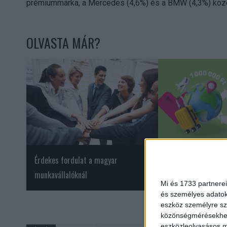
prémiummárka, a Mercedes (4,6%) és a BMW (4,3%) közé 
OLVASTA MÁR?
Érdekes fordulat a magyar
A Telekom akciójáb
munkavállalóknál
a régi mobilok
Mi és 1733 partnerei
és személyes adatoka
eszköz személyre sz
közönségmérésekhez 
eszközleolvasásos mó