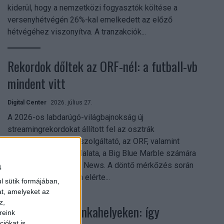
kiderül, hogy a nemzetközi fogyasztók költése a
versenyhétvégén 26%-kal emelkedett az előző
hétvégéhez viszonyítva. A tranzakciók...
Rekordok dőltek az ORF-nél: a futball-vb
mindent vitt
Digital Center
2026. július 27.
A 2026-os labdarúgó-világbajnokság új
streamingrekordokat állított fel az osztrák
közszolgálati műsorszolgáltató, az ORF, valamint
technológiai leányvállalata, a Big Blue Marble számára
– írja a Broadband TV News. A döntő mérkőzés során
a
az átlagos nézőszám elérte...
l sütik formájában,
at, amelyeket az
z,
Shadow AI a munkahelyeken: így
reink
iókat is