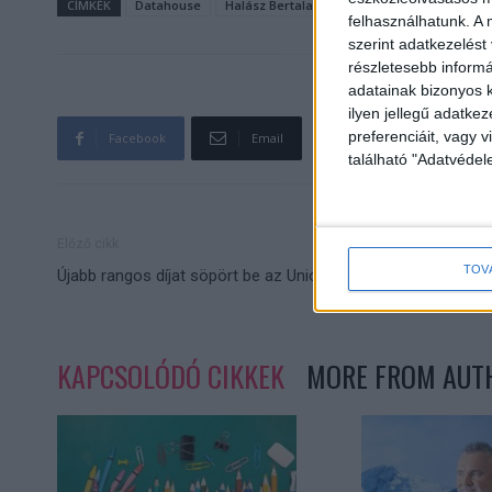
CÍMKÉK
Datahouse
Halász Bertalan
használtautó-import
felhasználhatunk. A 
szerint adatkezelést
részletesebb informác
adatainak bizonyos k
ilyen jellegű adatke
preferenciáit, vagy v
Facebook
Email
található "Adatvéde
Előző cikk
TOV
Újabb rangos díjat söpört be az Uniomedia
KAPCSOLÓDÓ CIKKEK
MORE FROM AUT