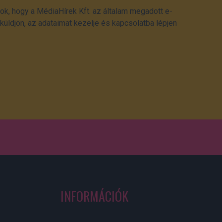
ok, hogy a MédiaHírek Kft. az általam megadott e-
üldjön, az adataimat kezelje és kapcsolatba lépjen
INFORMÁCIÓK