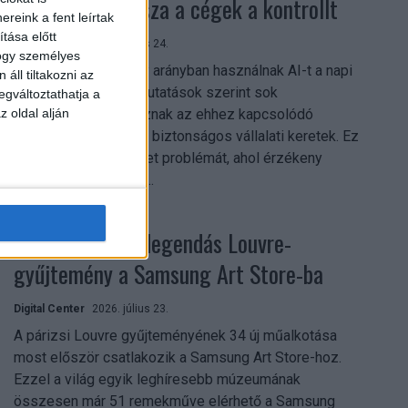
szerezhetik vissza a cégek a kontrollt
reink a fent leírtak
tása előtt
Digital Center
2026. július 24.
hogy személyes
A munkavállalók nagy arányban használnak AI-t a napi
áll tiltakozni az
munkában, ám friss kutatások szerint sok
egváltoztathatja a
szervezetnél hiányoznak az ehhez kapcsolódó
z oldal alján
világos irányelvek és biztonságos vállalati keretek. Ez
különösen ott jelenthet problémát, ahol érzékeny
üzleti információkkal...
Megérkezett a legendás Louvre-
gyűjtemény a Samsung Art Store-ba
Digital Center
2026. július 23.
A párizsi Louvre gyűjteményének 34 új műalkotása
most először csatlakozik a Samsung Art Store-hoz.
Ezzel a világ egyik leghíresebb múzeumának
összesen már 51 remekműve elérhető a Samsung