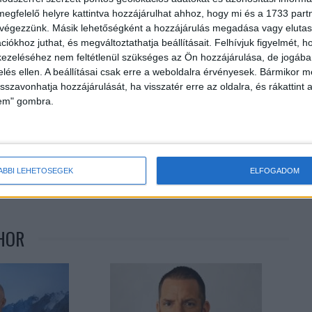
joautok.hu
megfelelő helyre kattintva hozzájárulhat ahhoz, hogy mi és a 1733 partne
 végezzünk. Másik lehetőségként a hozzájárulás megadása vagy elutasí
iókhoz juthat, és megváltoztathatja beállításait.
Felhívjuk figyelmét, 
ezeléséhez nem feltétlenül szükséges az Ön hozzájárulása, de jogában 
zelés ellen. A beállításai csak erre a weboldalra érvényesek. Bármikor m
isszavonhatja hozzájárulását, ha visszatér erre az oldalra, és rákattint a
lem" gombra.
Következő cikk
ÁBBI LEHETŐSÉGEK
ELFOGADOM
Megdöbbentő dolog derült ki a magyarok nyaralási
terveiről
HOR