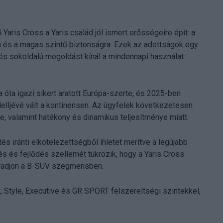
ris Cross a Yaris család jól ismert erősségeire épít: a
kra és a magas szintű biztonságra. Ezek az adottságok egy
és sokoldalú megoldást kínál a mindennapi használat
ta igazi sikert aratott Európa-szerte, és 2025-ben
lljévé vált a kontinensen. Az ügyfelek következetesen
e, valamint hatékony és dinamikus teljesítménye miatt.
tés iránti elkötelezettségből ihletet merítve a legújabb
 és fejlődés szellemét tükrözik, hogy a Yaris Cross
maradjon a B-SUV szegmensben.
, Style, Executive és GR SPORT felszereltségi szintekkel,
.