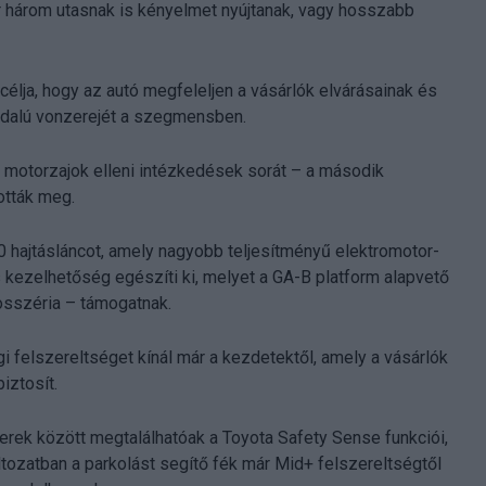
ár három utasnak is kényelmet nyújtanak, vagy hosszabb
lja, hogy az autó megfeleljen a vásárlók elvárásainak és
oldalú vonzerejét a szegmensben.
s motorzajok elleni intézkedések sorát – a második
ották meg.
30 hajtásláncot, amely nagyobb teljesítményű elektromotor-
s kezelhetőség egészíti ki, melyet a GA-B platform alapvető
osszéria – támogatnak.
 felszereltséget kínál már a kezdetektől, amely a vásárlók
iztosít.
rek között megtalálhatóak a Toyota Safety Sense funkciói,
tozatban a parkolást segítő fék már Mid+ felszereltségtől