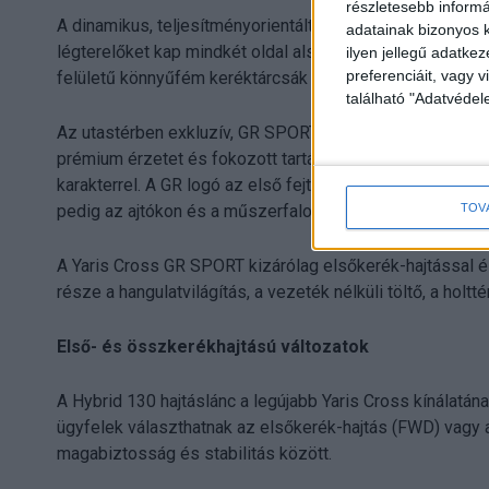
részletesebb informác
A dinamikus, teljesítményorientált megjelenés az egyedi 
adatainak bizonyos k
légterelőket kap mindkét oldal alsó részén, hangsúlyozva 
ilyen jellegű adatke
preferenciáit, vagy v
felületű könnyűfém keréktárcsák tesznek teljessé.
található "Adatvéde
Az utastérben exkluzív, GR SPORT velúrhatású sportülések
prémium érzetet és fokozott tartást biztosítanak, ötvöz
karakterrel. A GR logó az első fejtámlákon és a kormány
TOV
pedig az ajtókon és a műszerfalon is feltűnnek.
A Yaris Cross GR SPORT kizárólag elsőkerék-hajtással és
része a hangulatvilágítás, a vezeték nélküli töltő, a holt
Első- és összkerékhajtású változatok
A Hybrid 130 hajtáslánc a legújabb Yaris Cross kínálatán
ügyfelek választhatnak az elsőkerék-hajtás (FWD) vagy az
magabiztosság és stabilitás között.