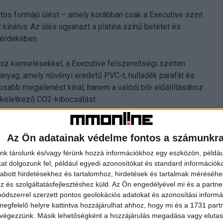
rtos formájú ülést – amely korábban csak a Executive szint
 kínálva. Az ülés ugyanazt a platina színű betétet és
 érdekében.
asz kiemelésekkel, a Executive felszereltségi szinten
 anyag, amely növényi eredetű PVC-t, hulladék parafát és
osabb megjelenést kínál, hanem a valódi bőr előállításához
 keletkező CO2-kibocsátást.
vább az eleganciát, a vezeték nélküli töltő pedig kényelmet
omos csomagtérajtó is jár. Az összes modellben
Az Ön adatainak védelme fontos a számunkr
nk tárolunk és/vagy férünk hozzá információkhoz egy eszközön, példáu
t dolgozunk fel, például egyedi azonosítókat és standard információk
abott hirdetésekhez és tartalomhoz, hirdetések és tartalmak méréséhe
és szolgáltatásfejlesztéshez küld.
Az Ön engedélyével mi és a partne
dszerrel szerzett pontos geolokációs adatokat és azonosítási informác
által inspirált Yaris Cross GR SPORT exkluzív külső és
megfelelő helyre kattintva hozzájárulhat ahhoz, hogy mi és a 1731 partne
 még élesebb, élvezetesebb vezetési élmény érdekében.
 végezzünk. Másik lehetőségként a hozzájárulás megadása vagy elutasí