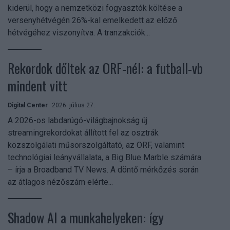
kiderül, hogy a nemzetközi fogyasztók költése a
versenyhétvégén 26%-kal emelkedett az előző
hétvégéhez viszonyítva. A tranzakciók...
Rekordok dőltek az ORF-nél: a futball-vb
mindent vitt
Digital Center
2026. július 27.
A 2026-os labdarúgó-világbajnokság új
streamingrekordokat állított fel az osztrák
közszolgálati műsorszolgáltató, az ORF, valamint
technológiai leányvállalata, a Big Blue Marble számára
– írja a Broadband TV News. A döntő mérkőzés során
az átlagos nézőszám elérte...
Shadow AI a munkahelyeken: így