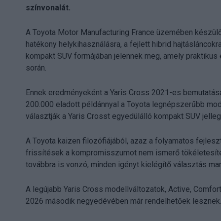
színvonalát.
A Toyota Motor Manufacturing France üzemében készülő Ya
hatékony helykihasználásra, a fejlett hibrid hajtáslánco
kompakt SUV formájában jelennek meg, amely praktikus 
során.
Ennek eredményeként a Yaris Cross 2021-es bemutatása ó
200.000 eladott példánnyal a Toyota legnépszerűbb mode
választják a Yaris Crosst egyedülálló kompakt SUV jelleg
A Toyota kaizen filozófiájából, azaz a folyamatos fejlesz
frissítések a kompromisszumot nem ismerő tökéletesítés
továbbra is vonzó, minden igényt kielégítő választás 
A legújabb Yaris Cross modellváltozatok, Active, Comfort
2026 második negyedévében már rendelhetőek lesznek