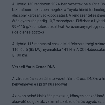
A Hybrid 130 rendszert 2024-ben vezették be a Yaris Cro
biztosítson, miközben megőrzi a Toyota hibrid technoló
alacsony károsanyag-kibocsátást. A rendszer teljesítm
órás gyorsulás pedig 10,7 másodperc. Eközben a Hybri
99–115 g/kilométeres adatával. Az üzemanyag-fogyasztá
(ideiglenes adatok).
A Hybrid 115 mostantól csak a Mid felszereltségi szinten
116 lóerő (85 kW), nyomatéka 141 Nm. A CO2-kibocsát
l/100 km.
Vérbeli Yaris Cross DNS
A városba és azon túlra tervezett Yaris Cross DNS-e a 
kényelmével és praktikusságával.
Az okos belső kialakítás praktikus, könnyen használható
alapvető dolgoknak, valamint szabadidős és egyéb, az 