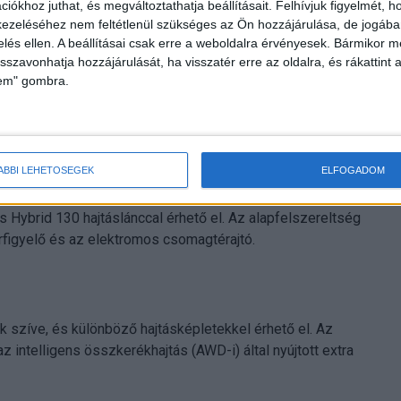
iókhoz juthat, és megváltoztathatja beállításait.
Felhívjuk figyelmét, 
első lökhárítóval kezdődik, amely exkluzív oldalsó
ezeléséhez nem feltétlenül szükséges az Ön hozzájárulása, de jogában 
a széles, sportos kiállást, amit az egyedi, 18” csiszolt
zelés ellen. A beállításai csak erre a weboldalra érvényesek. Bármikor m
isszavonhatja hozzájárulását, ha visszatér erre az oldalra, és rákattint a
lem" gombra.
 találhatók szürke kárpittal és piros varrással, amelyek
ve a mindennapi kényelmet a kifejezetten sportos
on is megjelenik, a GR SPORT specifikus ezüst betétek
ÁBBI LEHETŐSÉGEK
ELFOGADOM
 Hybrid 130 hajtáslánccal érhető el. Az alapfelszereltség
térfigyelő és az elektromos csomagtérajtó.
ak szíve, és különböző hajtásképletekkel érhető el. Az
 intelligens összkerékhajtás (AWD-i) által nyújtott extra