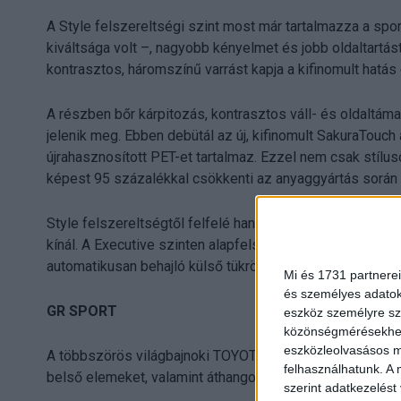
A Style felszereltségi szint most már tartalmazza a spo
kiváltsága volt –, nagyobb kényelmet és jobb oldaltartást
kontrasztos, háromszínű varrást kapja a kifinomult hatás
A részben bőr kárpitozás, kontrasztos váll- és oldaltám
jelenik meg. Ebben debütál az új, kifinomult SakuraTouch
újrahasznosított PET-et tartalmaz. Ezzel nem csak stílus
képest 95 százalékkal csökkenti az anyaggyártás során
Style felszereltségtől felfelé hangulatvilágítás emeli to
kínál. A Executive szinten alapfelszereltségként elektr
automatikusan behajló külső tükrök találhatók.
Mi és 1731 partnerei
és személyes adatoka
GR SPORT
eszköz személyre sz
közönségmérésekhez 
eszközleolvasásos mó
A többszörös világbajnoki TOYOTA GAZOO Racing sikerei 
felhasználhatunk. A 
belső elemeket, valamint áthangolt futóművet kapott a
szerint adatkezelést