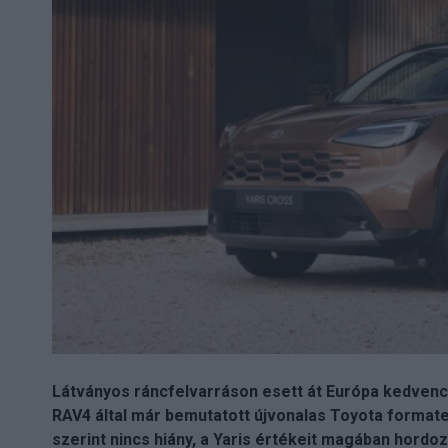
Látványos ráncfelvarráson esett át Európa kedvenc 
RAV4 által már bemutatott újvonalas Toyota format
szerint nincs hiány, a Yaris értékeit magában hord