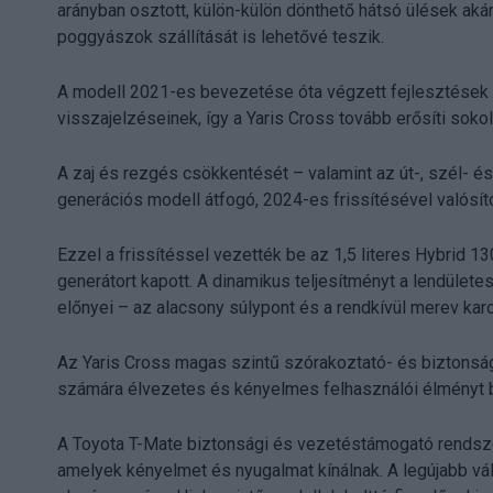
arányban osztott, külön-külön dönthető hátsó ülések ak
poggyászok szállítását is lehetővé teszik.
A modell 2021-es bevezetése óta végzett fejlesztések cé
visszajelzéseinek, így a Yaris Cross tovább erősíti sok
A zaj és rezgés csökkentését – valamint az út-, szél- é
generációs modell átfogó, 2024-es frissítésével valósít
Ezzel a frissítéssel vezették be az 1,5 literes Hybrid 1
generátort kapott. A dinamikus teljesítményt a lendülete
előnyei – az alacsony súlypont és a rendkívül merev kar
Az Yaris Cross magas szintű szórakoztató- és biztonsági
számára élvezetes és kényelmes felhasználói élményt b
A Toyota T-Mate biztonsági és vezetéstámogató rendsze
amelyek kényelmet és nyugalmat kínálnak. A legújabb vál