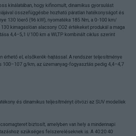
ss kínálatában, hogy kifinomult, dinamikus gyorsulást
giájával összefüggésbe hozható páratlan hatékonyságot és
énye 130 lóerő (96 kW), nyomatéka 185 Nm, a 0-100 km/
d 130 kimagaslóan alacsony CO2 értékeket produkál a maga
sa 4,4–5,1 l/100 km a WLTP kombinált ciklus szerint
 érhető el, elsőkerék-hajtással. A rendszer teljesítménye
ás 100–107 g/km, az üzemanyag-fogyasztás pedig 4,4–4,7
hatékony és dinamikus teljesítményt ötvözi az SUV modellek
 csomagteret biztosít, amelyben van hely a mindennapi
utazáshoz szükséges felszereléseknek is. A 40:20:40