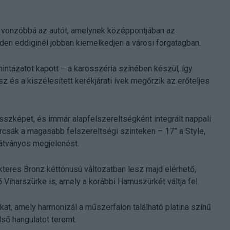
ég vonzóbbá az autót, amelynek középpontjában az
inden eddiginél jobban kiemelkedjen a városi forgatagban.
intázatot kapott – a karosszéria színében készül, így
z és a kiszélesített kerékjárati ívek megőrzik az erőteljes
sszképet, és immár alapfelszereltségként integrált nappali
rcsák a magasabb felszereltségi szinteken – 17” a Style,
átványos megjelenést.
akteres Bronz kéttónusú változatban lesz majd elérhető,
ő Viharszürke is, amely a korábbi Hamuszürkét váltja fel.
okat, amely harmonizál a műszerfalon található platina színű
ső hangulatot teremt.