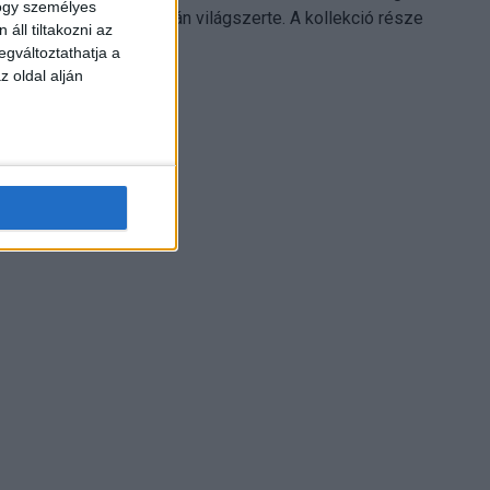
hogy személyes
Electronics platformján világszerte. A kollekció része
áll tiltakozni az
Leonardo...
egváltoztathatja a
z oldal alján