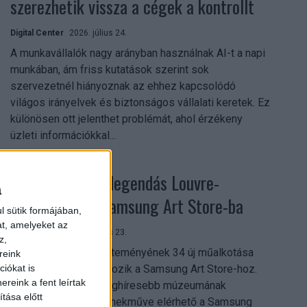
szerezhetik vissza a cégek a kontrollt
Digital Center
2026. július 24.
A munkavállalók nagy arányban használnak AI-t a napi
munkában, ám friss kutatások szerint sok
szervezetnél hiányoznak az ehhez kapcsolódó
világos irányelvek és biztonságos vállalati keretek. Ez
különösen ott jelenthet problémát, ahol érzékeny
üzleti információkkal...
Megérkezett a legendás Louvre-
a
gyűjtemény a Samsung Art Store-ba
l sütik formájában,
at, amelyeket az
Digital Center
2026. július 23.
z,
A párizsi Louvre gyűjteményének 34 új műalkotása
reink
most először csatlakozik a Samsung Art Store-hoz.
iókat is
reink a fent leírtak
Ezzel a világ egyik leghíresebb múzeumának
tása előtt
összesen már 51 remekműve elérhető a Samsung