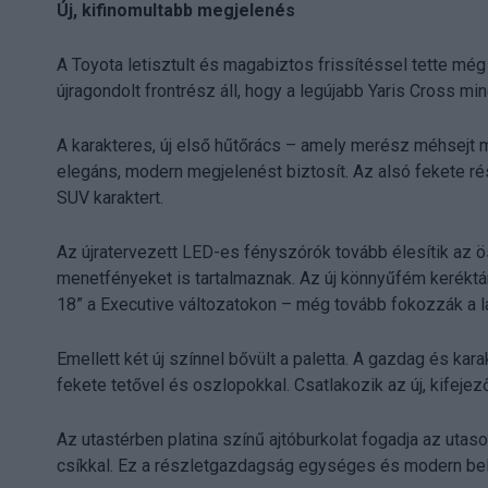
Új, kifinomultabb megjelenés
A Toyota letisztult és magabiztos frissítéssel tette m
újragondolt frontrész áll, hogy a legújabb Yaris Cross m
A karakteres, új első hűtőrács – amely merész méhsejt m
elegáns, modern megjelenést biztosít. Az alsó fekete rés
SUV karaktert.
Az újratervezett LED-es fényszórók tovább élesítik az ö
menetfényeket is tartalmaznak. Az új könnyűfém keréktá
18” a Executive változatokon – még tovább fokozzák a l
Emellett két új színnel bővült a paletta. A gazdag és kar
fekete tetővel és oszlopokkal. Csatlakozik az új, kifejez
Az utastérben platina színű ajtóburkolat fogadja az utas
csíkkal. Ez a részletgazdagság egységes és modern bel