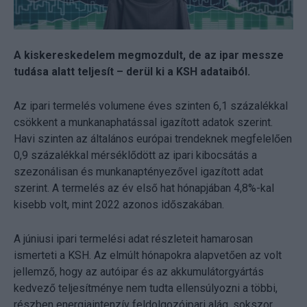
A kiskereskedelem megmozdult, de az ipar messze
tudása alatt teljesít – derül ki a KSH adataiból.
Az ipari termelés volumene éves szinten 6,1 százalékkal
csökkent a munkanaphatással igazított adatok szerint.
Havi szinten az általános európai trendeknek megfelelően
0,9 százalékkal mérséklődött az ipari kibocsátás a
szezonálisan és munkanaptényezővel igazított adat
szerint. A termelés az év első hat hónapjában 4,8%-kal
kisebb volt, mint 2022 azonos időszakában.
A júniusi ipari termelési adat részleteit hamarosan
ismerteti a KSH. Az elmúlt hónapokra alapvetően az volt
jellemző, hogy az autóipar és az akkumulátorgyártás
kedvező teljesítménye nem tudta ellensúlyozni a többi,
részben energiaintenzív feldolgozóipari alág, sokszor