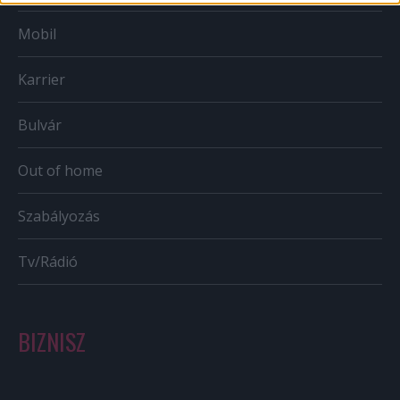
Mobil
Karrier
Bulvár
Out of home
Szabályozás
Tv/Rádió
BIZNISZ