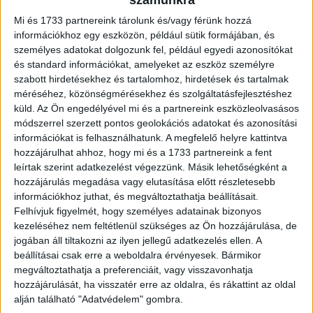
Nagy János, az Erste Bank makrogazdasági elemzője.
Mi és 1733 partnereink tárolunk és/vagy férünk hozzá
információkhoz egy eszközön, például sütik formájában, és
A kiskereskedelmi adatokra térve a vártnak megfelelően
személyes adatokat dolgozunk fel, például egyedi azonosítókat
visszatért az egyszámjegyű tartományba az éves
és standard információkat, amelyeket az eszköz személyre
csökkenés és a konszenzust is meghaladta: a
szabott hirdetésekhez és tartalomhoz, hirdetések és tartalmak
naptárhatástól megtisztított mutató szerint 8,3
méréséhez, közönségmérésekhez és szolgáltatásfejlesztéshez
százalékkal esett az éves index júniusban. „Kedvező,
küld.
Az Ön engedélyével mi és a partnereink eszközleolvasásos
hogy havi alapon nőtt a volumen. Az élelmiszer jellegű
módszerrel szerzett pontos geolokációs adatokat és azonosítási
információkat is felhasználhatunk. A megfelelő helyre kattintva
üzletek eladásainak mérséklődése 4,8, a tartós cikkeké
hozzájárulhat ahhoz, hogy mi és a 1733 partnereink a fent
4,3 százalékra csökkent, ugyanakkor az üzemanyag-
leírtak szerint adatkezelést végezzünk. Másik lehetőségként a
forgalom 24,2 százalékkal zuhant az idei hatodik
hozzájárulás megadása vagy elutasítása előtt részletesebb
hónapban” - tette hozzá a szakértő.
információkhoz juthat, és megváltoztathatja beállításait.
Felhívjuk figyelmét, hogy személyes adatainak bizonyos
Véleménye szerint az elmúlt hónapok fogyasztásának
kezeléséhez nem feltétlenül szükséges az Ön hozzájárulása, de
jogában áll tiltakozni az ilyen jellegű adatkezelés ellen. A
visszaesésében jelentős szerepet vállalt egyrészt a
beállításai csak erre a weboldalra érvényesek. Bármikor
rendkívül magas infláció miatt bekövetkező érdemi
megváltoztathatja a preferenciáit, vagy visszavonhatja
reálbércsökkenés, valamint a tavaly tavaszi masszív
hozzájárulását, ha visszatér erre az oldalra, és rákattint az oldal
bázis is. A továbbra is bőven kétszámjegyű bérkiáramlás,
alján található "Adatvédelem" gombra.
a jelenleg mérsékelt energiaárak és a fokozatosan