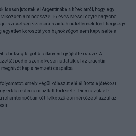
 lassan jutottak el Argentínába a hírek arról, hogy egy
an. Miközben a mindössze 16 éves Messi egyre nagyobb
rúgó-szövetség számára szinte hihetetlennek tűnt, hogy egy
ég egyetlen korosztályos bajnokságon sem képviselte a
l tehetség legjobb pillanatait gyűjtötte össze. A
azettát pedig személyesen juttatták el az argentin
 meghívót kap a nemzeti csapatba.
 folyamatot, amely végül válaszút elé állította a játékost
 eddig soha nem hallott történetet tár a nézők elé:
ég rohamtempóban két felkészülési mérkőzést azzal az
sit.