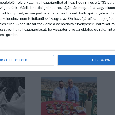
megfelelő helyre kattintva hozzájárulhat ahhoz, hogy mi és a 1733 partne
 végezzünk. Másik lehetőségként a hozzájárulás megadása vagy elutasí
iókhoz juthat, és megváltoztathatja beállításait.
Felhívjuk figyelmét, 
ezeléséhez nem feltétlenül szükséges az Ön hozzájárulása, de jogában 
zelés ellen. A beállításai csak erre a weboldalra érvényesek. Bármikor m
isszavonhatja hozzájárulását, ha visszatér erre az oldalra, és rákattint a
lem" gombra.
Következő cikk
Pajor Attila az IAB Hungary új elnöke
ÁBBI LEHETŐSÉGEK
ELFOGADOM
HOR