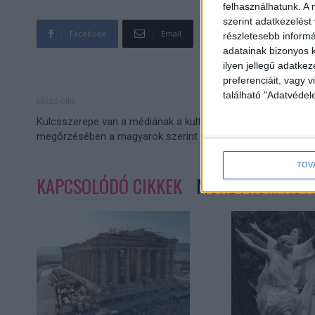
felhasználhatunk. A 
szerint adatkezelést
Facebook
Email
részletesebb informác
adatainak bizonyos k
ilyen jellegű adatke
preferenciáit, vagy v
található "Adatvéde
Előző cikk
Kulcsszerepe van a médiának a kulturális értékek
megőrzésében a magyarok szerint
TOV
KAPCSOLÓDÓ CIKKEK
MORE FROM AUT