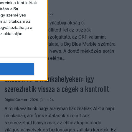
mindent vitt
reink a fent leírtak
tása előtt
Digital Center
2026. július 27.
hogy személyes
áll tiltakozni az
A 2026-os labdarúgó-világbajnokság új
egváltoztathatja a
streamingrekordokat állított fel az osztrák
z oldal alján
közszolgálati műsorszolgáltató, az ORF, valamint
technológiai leányvállalata, a Big Blue Marble számára
– írja a Broadband TV News. A döntő mérkőzés során
az átlagos nézőszám elérte...
Shadow AI a munkahelyeken: így
szerezhetik vissza a cégek a kontrollt
Digital Center
2026. július 24.
A munkavállalók nagy arányban használnak AI-t a napi
munkában, ám friss kutatások szerint sok
szervezetnél hiányoznak az ehhez kapcsolódó
világos irányelvek és biztonságos vállalati keretek. Ez