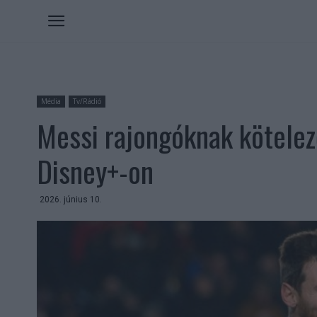
Média
Tv/Rádió
Messi rajongóknak kötele
Disney+-on
2026. június 10.