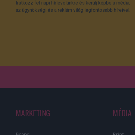
Iratkozz fel napi hírlevelünkre és kerülj képbe a média,
az ügynökségi és a reklám világ legfontosabb híreivel.
MARKETING
MÉDIA
Brand
Print