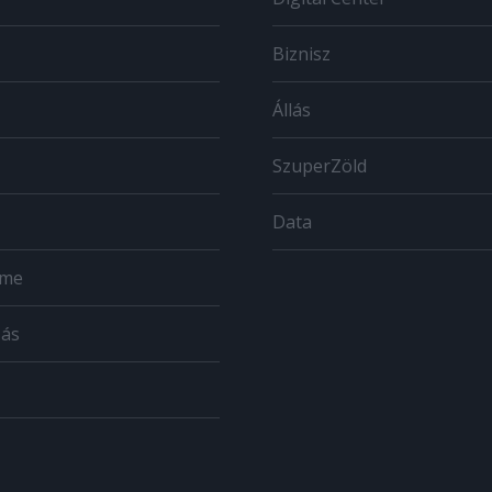
Biznisz
Állás
SzuperZöld
Data
ome
zás