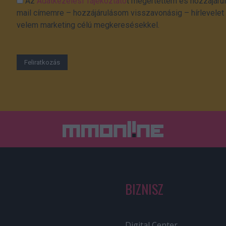
Az
Adatkezelési Tájékoztató
t megértettem és hozzájárul
mail címemre – hozzájárulásom visszavonásig – hírlevelet k
velem marketing célú megkeresésekkel.
BIZNISZ
Digital Center