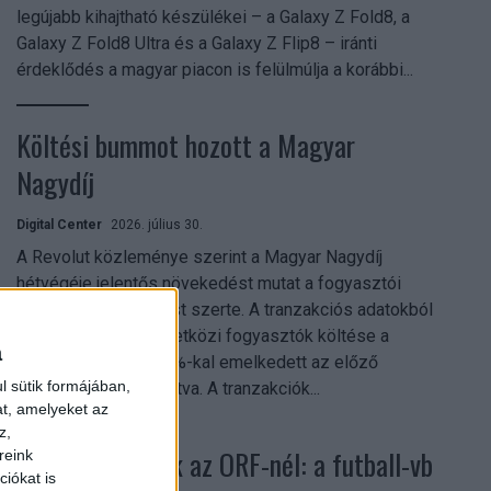
legújabb kihajtható készülékei – a Galaxy Z Fold8, a
Galaxy Z Fold8 Ultra és a Galaxy Z Flip8 – iránti
érdeklődés a magyar piacon is felülmúlja a korábbi...
Költési bummot hozott a Magyar
Nagydíj
Digital Center
2026. július 30.
A Revolut közleménye szerint a Magyar Nagydíj
hétvégéje jelentős növekedést mutat a fogyasztói
aktivitásban Budapest szerte. A tranzakciós adatokból
kiderül, hogy a nemzetközi fogyasztók költése a
a
versenyhétvégén 26%-kal emelkedett az előző
l sütik formájában,
hétvégéhez viszonyítva. A tranzakciók...
at, amelyeket az
z,
Rekordok dőltek az ORF-nél: a futball-vb
reink
iókat is