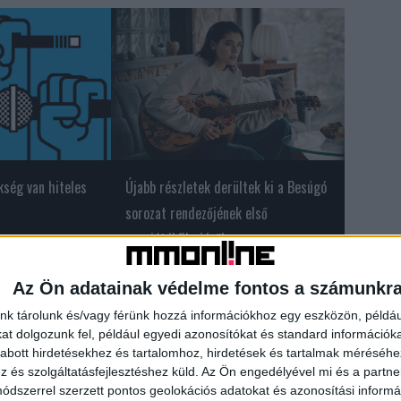
kség van hiteles
Újabb részletek derültek ki a Besúgó
sorozat rendezőjének első
nagyjátékfilmjéről
Az Ön adatainak védelme fontos a számunkr
nk tárolunk és/vagy férünk hozzá információkhoz egy eszközön, példáu
t dolgozunk fel, például egyedi azonosítókat és standard információk
abott hirdetésekhez és tartalomhoz, hirdetések és tartalmak méréséhe
és szolgáltatásfejlesztéshez küld.
Az Ön engedélyével mi és a partne
dszerrel szerzett pontos geolokációs adatokat és azonosítási informác