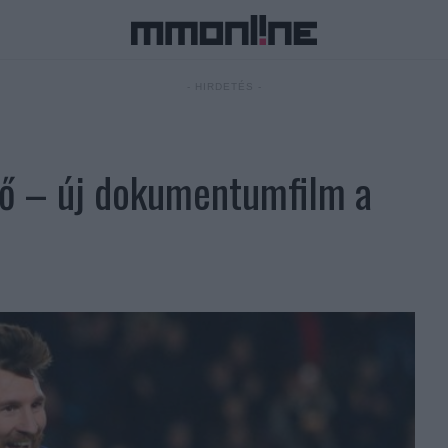
- HIRDETÉS -
ző – új dokumentumfilm a