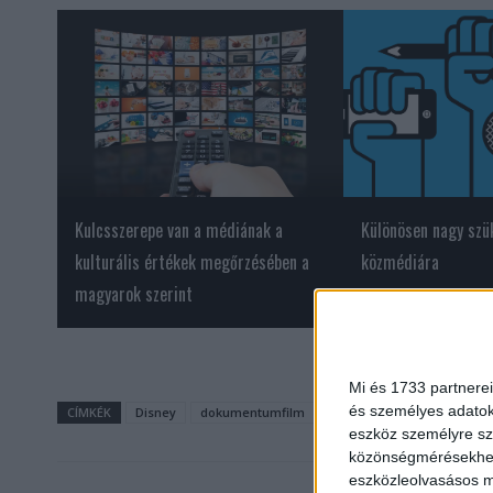
Kulcsszerepe van a médiának a
Különösen nagy szü
kulturális értékek megőrzésében a
közmédiára
magyarok szerint
Mi és 1733 partnerei
és személyes adatoka
CÍMKÉK
Disney
dokumentumfilm
ESPN
Lionel Messi
eszköz személyre sz
közönségmérésekhez 
eszközleolvasásos mó