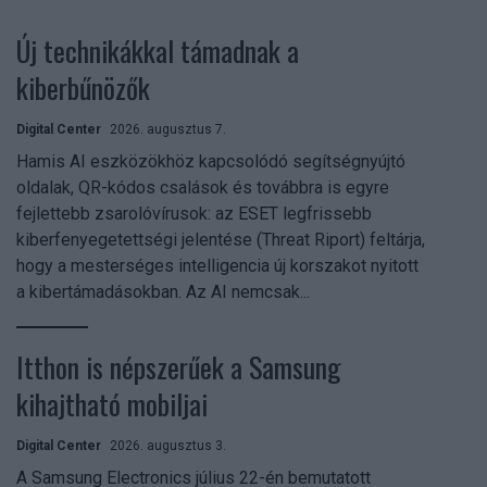
Új technikákkal támadnak a
kiberbűnözők
Digital Center
2026. augusztus 7.
Hamis AI eszközökhöz kapcsolódó segítségnyújtó
oldalak, QR-kódos csalások és továbbra is egyre
fejlettebb zsarolóvírusok: az ESET legfrissebb
kiberfenyegetettségi jelentése (Threat Riport) feltárja,
hogy a mesterséges intelligencia új korszakot nyitott
a kibertámadásokban. Az AI nemcsak...
Itthon is népszerűek a Samsung
kihajtható mobiljai
Digital Center
2026. augusztus 3.
A Samsung Electronics július 22-én bemutatott