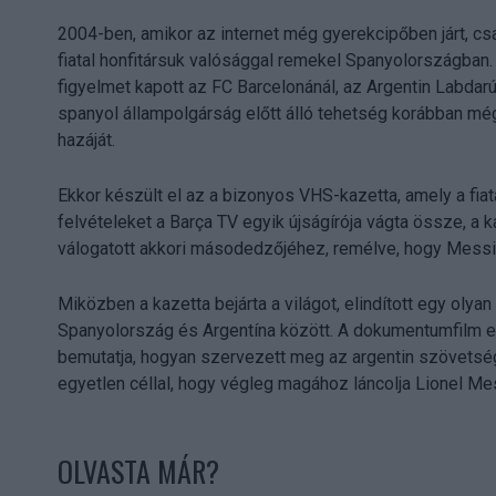
2004-ben, amikor az internet még gyerekcipőben járt, csak
fiatal honfitársuk valósággal remekel Spanyolországb
figyelmet kapott az FC Barcelonánál, az Argentin Labda
spanyol állampolgárság előtt álló tehetség korábban m
hazáját.
Ekkor készült el az a bizonyos VHS-kazetta, amely a fiata
felvételeket a Barça TV egyik újságírója vágta össze, a k
válogatott akkori másodedzőjéhez, remélve, hogy Messi
Miközben a kazetta bejárta a világot, elindított egy olyan
Spanyolország és Argentína között. A dokumentumfilm egy
bemutatja, hogyan szervezett meg az argentin szövets
egyetlen céllal, hogy végleg magához láncolja Lionel Mes
OLVASTA MÁR?