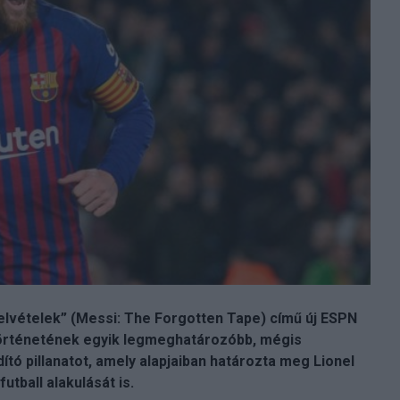
felvételek” (Messi: The Forgotten Tape) című új ESPN
örténetének egyik legmeghatározóbb, mégis
dító pillanatot, amely alapjaiban határozta meg Lionel
utball alakulását is.