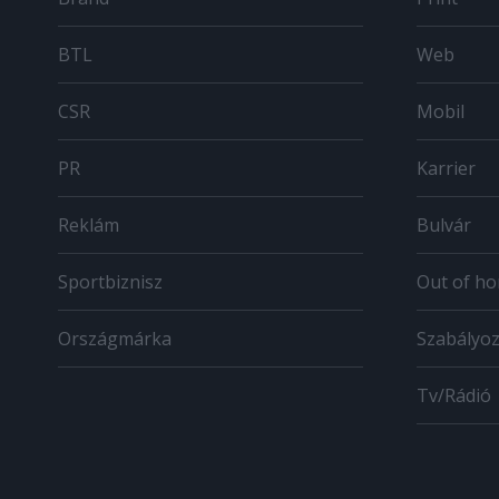
BTL
Web
CSR
Mobil
PR
Karrier
Reklám
Bulvár
Sportbiznisz
Out of h
Országmárka
Szabályo
Tv/Rádió