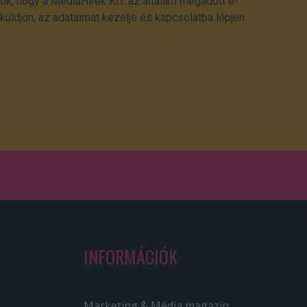
ok, hogy a MédiaHírek Kft. az általam megadott e-
üldjön, az adataimat kezelje és kapcsolatba lépjen
INFORMÁCIÓK
Marketing & Média magazin