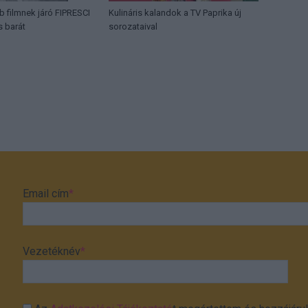
b filmnek járó FIPRESCI
Kulináris kalandok a TV Paprika új
s barát
sorozataival
Email cím
*
Vezetéknév
*