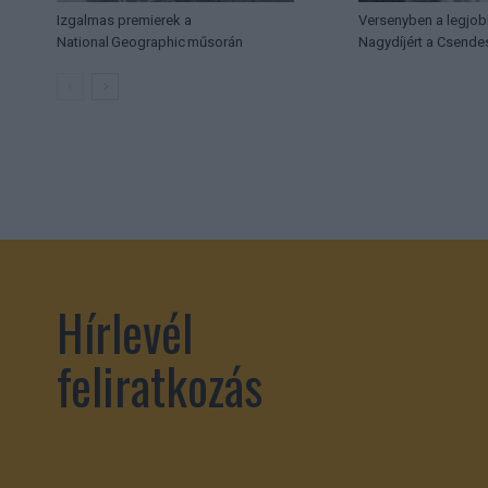
Izgalmas premierek a
Versenyben a legjob
National Geographic műsorán
Nagydíjért a Csende
Hírlevél
feliratkozás