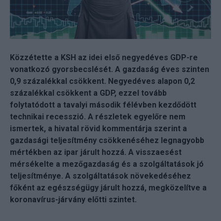
Közzétette a KSH az idei első negyedéves GDP-re
vonatkozó gyorsbecslését. A gazdaság éves szinten
0,9 százalékkal csökkent. Negyedéves alapon 0,2
százalékkal csökkent a GDP, ezzel tovább
folytatódott a tavalyi második félévben kezdődött
technikai recesszió. A részletek egyelőre nem
ismertek, a hivatal rövid kommentárja szerint a
gazdasági teljesítmény csökkenéséhez legnagyobb
mértékben az ipar járult hozzá. A visszaesést
mérsékelte a mezőgazdaság és a szolgáltatások jó
teljesítménye. A szolgáltatások növekedéséhez
főként az egészségügy járult hozzá, megközelítve a
koronavírus-járvány előtti szintet.