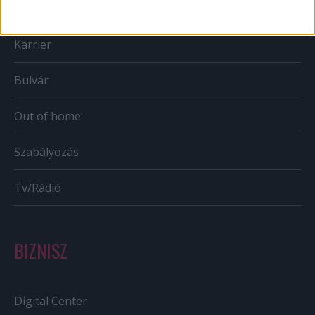
Mobil
Karrier
Bulvár
Out of home
Szabályozás
Tv/Rádió
BIZNISZ
Digital Center