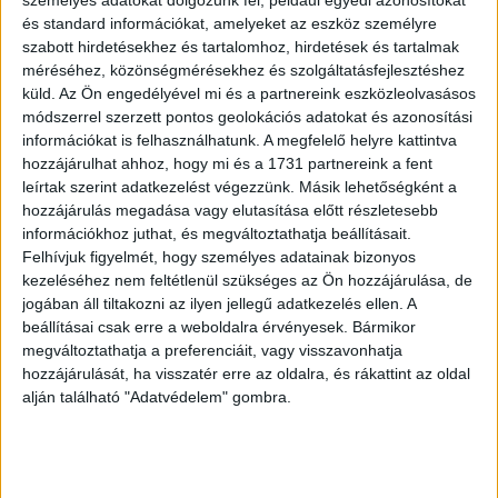
beruházási aktivitás érdemi lassulását eredményezik.
és standard információkat, amelyeket az eszköz személyre
Mindemellett egyelőre a globális gazdaság fellendülése
szabott hirdetésekhez és tartalomhoz, hirdetések és tartalmak
is várat magára, ami hátráltatja a jelentős hazai
méréséhez, közönségmérésekhez és szolgáltatásfejlesztéshez
küld.
Az Ön engedélyével mi és a partnereink eszközleolvasásos
kapacitásbővítések exportlehetőségeinek kiaknázását" –
módszerrel szerzett pontos geolokációs adatokat és azonosítási
tette hozzá Nagy János.
információkat is felhasználhatunk. A megfelelő helyre kattintva
hozzájárulhat ahhoz, hogy mi és a 1731 partnereink a fent
leírtak szerint adatkezelést végezzünk. Másik lehetőségként a
OLVASTA MÁR?
hozzájárulás megadása vagy elutasítása előtt részletesebb
információkhoz juthat, és megváltoztathatja beállításait.
Felhívjuk figyelmét, hogy személyes adatainak bizonyos
kezeléséhez nem feltétlenül szükséges az Ön hozzájárulása, de
jogában áll tiltakozni az ilyen jellegű adatkezelés ellen. A
beállításai csak erre a weboldalra érvényesek. Bármikor
megváltoztathatja a preferenciáit, vagy visszavonhatja
hozzájárulását, ha visszatér erre az oldalra, és rákattint az oldal
alján található "Adatvédelem" gombra.
Indianapolis 500: egy percről sem maradunk le