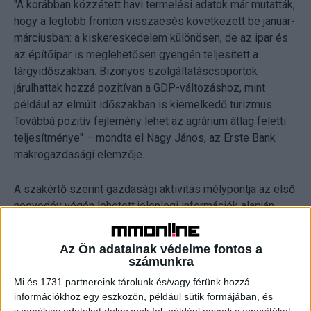
"A korábban közzétett havi termelési adatok már mutatták,
hogy a legtöbb fronton visszaesés következett be január-
márciusban: a kiskereskedelem különösen, de az ipar és
az építőipar is meglehetősen gyengén teljesített a
tárgyidőszakban. Bizonyos szolgáltatáscsoportok
járulhattak hozzá pozitívan a GDP-változáshoz, mint
például az elmúlt időszakban is kiemelkedő turizmus.
Továbbá pozitív fejlemény lehet az agrárium átlag feletti
teljesítménye" – mondta el Nagy János, az Erste Bank
makrogazdasági elemzője.
A szakértő szerint gazdasági aktivitás mélypontja az első
negyedév végén lehetett jelenlegi információk alapján,
majd ezt követően, fokozatosan elindulhat(ott) felfelé a
hazai konjunktúra. "Látványosabb elmozdulás ugyanakkor
Az Ön adatainak védelme fontos a
a második félévben jöhet. A mérséklődésnek indult, de
számunkra
továbbra is extrém magas infláció visszaszorítja a
Mi és 1731 partnereink tárolunk és/vagy férünk hozzá
fizetőképes keresletet. A rendkívül kedvezőtlenné váló
információkhoz egy eszközön, például sütik formájában, és
kamatkörnyezet és a kormányzati halasztások a
személyes adatokat dolgozunk fel, például egyedi azonosítókat