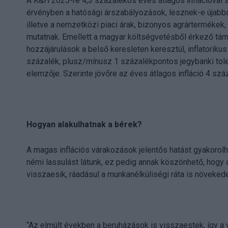
A K&H 2025-re 4,3 százalékos éves átlagos inflációval 
érvényben a hatósági árszabályozások, lesznek-e újabba
illetve a nemzetközi piaci árak, bizonyos agrártermékek
mutatnak. Emellett a magyar költségvetésből érkező t
hozzájárulások a belső keresleten keresztül, inflatorikus 
százalék, plusz/mínusz 1 százalékpontos jegybanki tole
elemzője. Szerinte jövőre az éves átlagos infláció 4 száz
Hogyan alakulhatnak a bérek?
A magas inflációs várakozások jelentős hatást gyakorolh
némi lassulást látunk, ez pedig annak köszönhető, hogy
visszaesik, ráadásul a munkanélküliségi ráta is növekede
“Az elmúlt években a beruházások is visszaestek, így a