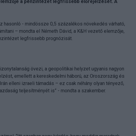
lemzője a pénzintézet legfrissebb előrejelzését. A
ihoz hasonló - mindössze 0,5 százalékos növekedés várható,
zámítani – mondta el Németh Dávid, a K&H vezető elemzője,
énzintézet legfrissebb prognózisát.
izonytalanság övezi, a geopolitikai helyzet ugyanis nagyon
jelzést, emellett a kereskedelmi háború, az Oroszország és
Irán elleni izraeli támadás – ez csak néhány olyan tényező,
gazdaság teljesítményét is” - mondta a szakember.