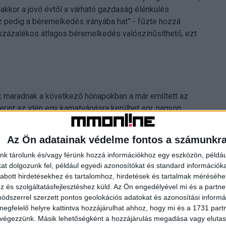
akkor a jövő évtől a várható gazdaság élénkülés
 pedig a béremelkedés irányába hat” - fűzte hozzá
százalékos átlagos béremelkedés valószínűsíthető, ezt
 maradnak a következő hónapokban a már említett az
erint az idén egy kamatvágásra kerülhet sor, nagyon
ás sem elképzelhetetlen. A magyar jegybank
forintárfolyamot látnának szívesen, mivel ez hozzájárul az
Az Ön adatainak védelme fontos a számunkr
nk tárolunk és/vagy férünk hozzá információkhoz egy eszközön, példáu
t dolgozunk fel, például egyedi azonosítókat és standard információk
abott hirdetésekhez és tartalomhoz, hirdetések és tartalmak méréséhe
és szolgáltatásfejlesztéshez küld.
Az Ön engedélyével mi és a partne
lmúlt hetekben, hónapokban a magyar deviza némi
dszerrel szerzett pontos geolokációs adatokat és azonosítási informác
nbözet nemzetközi vásárlókat vonzott a piacra. Hozzáfűzte:
megfelelő helyre kattintva hozzájárulhat ahhoz, hogy mi és a 1731 partne
 végezzünk. Másik lehetőségként a hozzájárulás megadása vagy elutasí
matdifferencia további forinterősödést hozhatna.