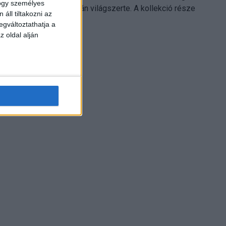
hogy személyes
Electronics platformján világszerte. A kollekció része
áll tiltakozni az
Leonardo...
egváltoztathatja a
z oldal alján