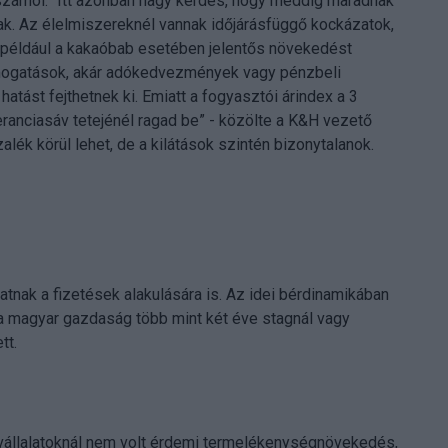
számol. “Itt azonban nagy kérdés, hogy meddig maradnak
k. Az élelmiszereknél vannak időjárásfüggő kockázatok,
, például a kakaóbab esetében jelentős növekedést
ámogatások, akár adókedvezmények vagy pénzbeli
hatást fejthetnek ki. Emiatt a fogyasztói árindex a 3
ranciasáv tetejénél ragad be” - közölte a K&H vezető
alék körül lehet, de a kilátások szintén bizonytalanok.
atnak a fizetések alakulására is. Az idei bérdinamikában
 a magyar gazdaság több mint két éve stagnál vagy
tt.
 vállalatoknál nem volt érdemi termelékenységnövekedés,