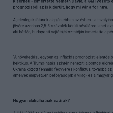
kísérheti - ismertette Németh Dávid, a K&H vezető e
prognózisból az is kiderült, hogy mi vár a forintra.
A jelenlegi kilátások alapján ebben az évben - a tavaly
jövőre azonban 2,5-3 százalék körüli bővülésre lehet s
aki hétfőn, budapesti sajtótájékoztatóján ismertette a p
“A növekedési, egyben az inflációs prognózist jelentős b
hektikus. A Trump-hatás szintén nehezíti a pontos előre
Ukrajna között fennálló fegyveres konfliktus, továbbá az 
amelyek alapvetően befolyásolják a világ- és a magyar 
Hogyan alakulhatnak az árak?