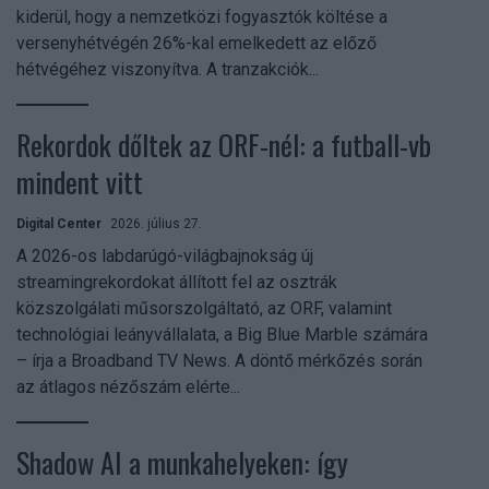
kiderül, hogy a nemzetközi fogyasztók költése a
versenyhétvégén 26%-kal emelkedett az előző
hétvégéhez viszonyítva. A tranzakciók...
Rekordok dőltek az ORF-nél: a futball-vb
mindent vitt
Digital Center
2026. július 27.
A 2026-os labdarúgó-világbajnokság új
streamingrekordokat állított fel az osztrák
közszolgálati műsorszolgáltató, az ORF, valamint
technológiai leányvállalata, a Big Blue Marble számára
– írja a Broadband TV News. A döntő mérkőzés során
az átlagos nézőszám elérte...
Shadow AI a munkahelyeken: így