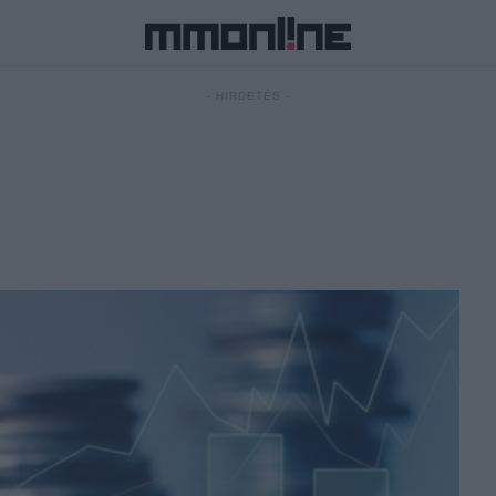
- HIRDETÉS -