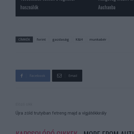
használók
Auchanba
CÍMKÉK
forint
gazdaság
K&H
munkabér
Facebook
Email
Előző cikk
Újra zöld trutyiban fetreng majd a vígjátékkirály