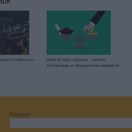
HOR
dapest továbbra is a
Ennyit ér majd a diploma – jelentős
különbségek az elhelyezkedési esélyeknél
Email cím
*