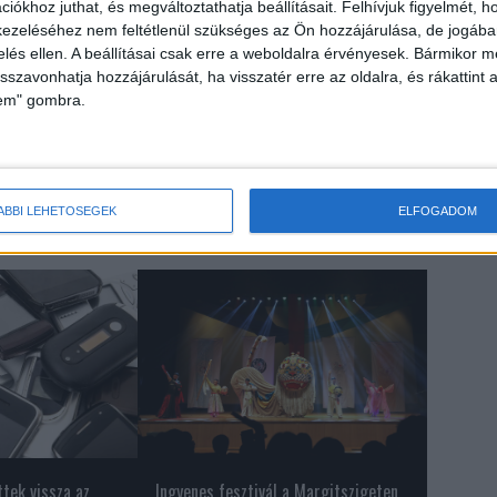
iókhoz juthat, és megváltoztathatja beállításait.
Felhívjuk figyelmét, 
ságára és a forint érzékenységére az, hogy egy-egy
ezeléséhez nem feltétlenül szükséges az Ön hozzájárulása, de jogában 
 támadás, hirtelen forintgyengülést generált. Emiatt megnőhet
zelés ellen. A beállításai csak erre a weboldalra érvényesek. Bármikor m
euró árfolyama. Ennek az alja 395 forint, a teteje pedig 415
isszavonhatja hozzájárulását, ha visszatér erre az oldalra, és rákattint a
lem" gombra.
ÁBBI LEHETŐSÉGEK
ELFOGADOM
tek vissza az
Ingyenes fesztivál a Margitszigeten