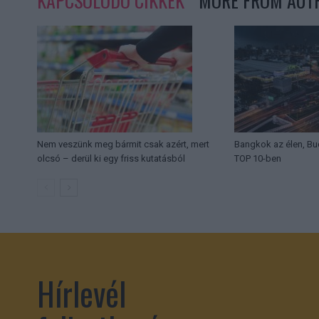
KAPCSOLÓDÓ CIKKEK
MORE FROM AUT
Nem veszünk meg bármit csak azért, mert
Bangkok az élen, Bu
olcsó – derül ki egy friss kutatásból
TOP 10-ben
Hírlevél