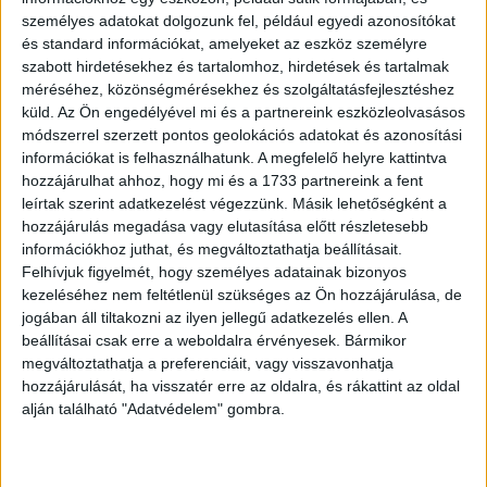
végezhetnek, és ahol a vezetőség valóban figyel a
személyes adatokat dolgozunk fel, például egyedi azonosítókat
munkavállalók visszajelzéseire. Az employer branding
és standard információkat, amelyeket az eszköz személyre
tehát nem lehet csak a kampány része, hanem a
szabott hirdetésekhez és tartalomhoz, hirdetések és tartalmak
mindennapi működésben is meg kell jelennie.
méréséhez, közönségmérésekhez és szolgáltatásfejlesztéshez
küld.
Az Ön engedélyével mi és a partnereink eszközleolvasásos
módszerrel szerzett pontos geolokációs adatokat és azonosítási
információkat is felhasználhatunk. A megfelelő helyre kattintva
hozzájárulhat ahhoz, hogy mi és a 1733 partnereink a fent
leírtak szerint adatkezelést végezzünk. Másik lehetőségként a
hozzájárulás megadása vagy elutasítása előtt részletesebb
információkhoz juthat, és megváltoztathatja beállításait.
Felhívjuk figyelmét, hogy személyes adatainak bizonyos
kezeléséhez nem feltétlenül szükséges az Ön hozzájárulása, de
jogában áll tiltakozni az ilyen jellegű adatkezelés ellen. A
beállításai csak erre a weboldalra érvényesek. Bármikor
megváltoztathatja a preferenciáit, vagy visszavonhatja
hozzájárulását, ha visszatér erre az oldalra, és rákattint az oldal
alján található "Adatvédelem" gombra.