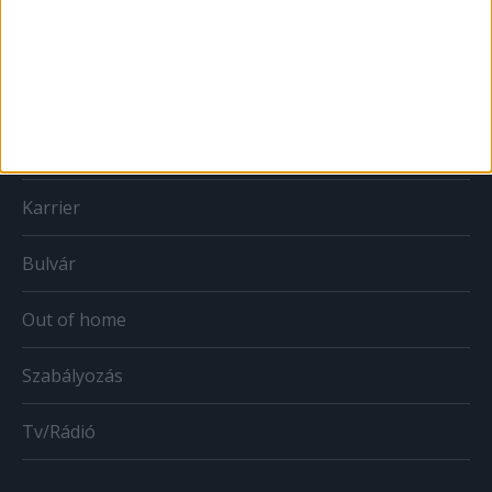
Print
Web
Mobil
Karrier
Bulvár
Out of home
Szabályozás
Tv/Rádió