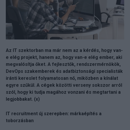
Az IT szektorban ma már nem az a kérdés, hogy van-
e elég projekt, hanem az, hogy van-e elég ember, aki
megvalósítja őket. A fejlesztők, rendszermérnökök,
DevOps szakemberek és adatbiztonsági specialisták
iránti kereslet folyamatosan nő, miközben a kínálat
egyre szűkül. A cégek közötti verseny sokszor arról
szól, hogy ki tudja magához vonzani és megtartani a
legjobbakat. (x)
IT recruitment új szerepben: márkaépítés a
toborzásban