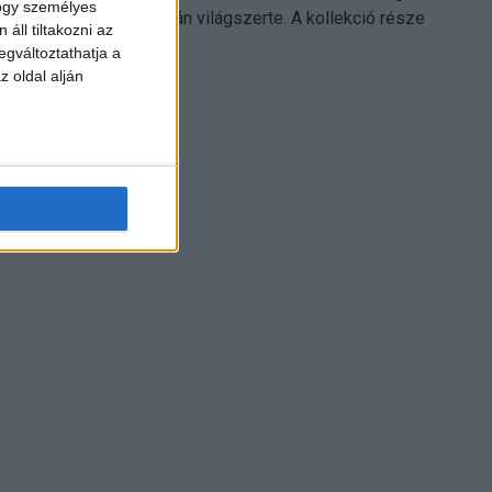
hogy személyes
Electronics platformján világszerte. A kollekció része
áll tiltakozni az
Leonardo...
egváltoztathatja a
z oldal alján