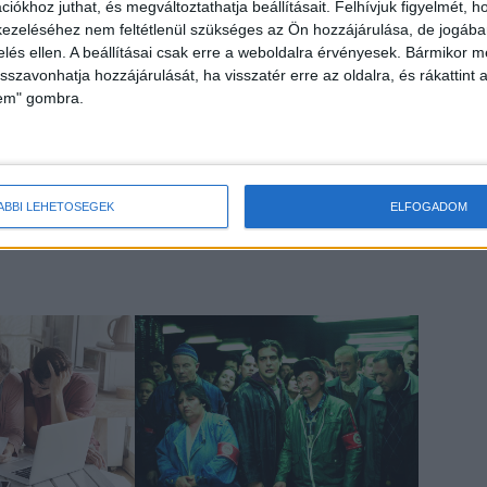
iókhoz juthat, és megváltoztathatja beállításait.
Felhívjuk figyelmét, 
sen fenntarthatóvá váljanak a digitális megoldások és a
ezeléséhez nem feltétlenül szükséges az Ön hozzájárulása, de jogában 
A Coldplay – Music Of The Spheres World Tour applikáció
zelés ellen. A beállításai csak erre a weboldalra érvényesek. Bármikor m
a figyelmet a fontos problémára, tettekre késztetni másokat,
isszavonhatja hozzájárulását, ha visszatér erre az oldalra, és rákattint a
delme érdekében
lem" gombra.
S és Android operációs rendszerben is elérhető. A
 ahol egészen az augusztus 24-i glasgow-i koncertig
ÁBBI LEHETŐSÉGEK
ELFOGADOM