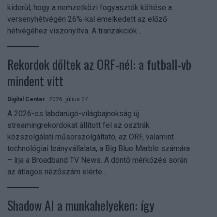
kiderül, hogy a nemzetközi fogyasztók költése a
versenyhétvégén 26%-kal emelkedett az előző
hétvégéhez viszonyítva. A tranzakciók...
Rekordok dőltek az ORF-nél: a futball-vb
mindent vitt
Digital Center
2026. július 27.
A 2026-os labdarúgó-világbajnokság új
streamingrekordokat állított fel az osztrák
közszolgálati műsorszolgáltató, az ORF, valamint
technológiai leányvállalata, a Big Blue Marble számára
– írja a Broadband TV News. A döntő mérkőzés során
az átlagos nézőszám elérte...
Shadow AI a munkahelyeken: így