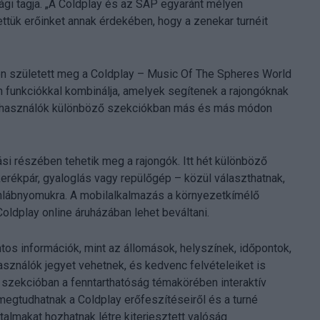
ági tagja. „A Coldplay és az SAP egyaránt mélyen
ettük erőinket annak érdekében, hogy a zenekar turnéit
 született meg a Coldplay – Music Of The Spheres World
an funkciókkal kombinálja, amelyek segítenek a rajongóknak
felhasználók különböző szekciókban más és más módon
ási részében tehetik meg a rajongók. Itt hét különböző
erékpár, gyaloglás vagy repülőgép – közül választhatnak,
nlábnyomukra. A mobilalkalmazás a környezetkímélő
ldplay online áruházában lehet beváltani.
tos információk, mint az állomások, helyszínek, időpontok,
sználók jegyet vehetnek, és kedvenc felvételeiket is
szekcióban a fenntarthatóság témakörében interaktív
megtudhatnak a Coldplay erőfeszítéseiről és a turné
talmakat hozhatnak létre kiterjesztett valóság