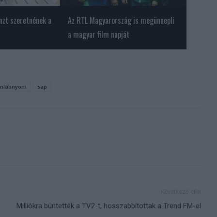
nzt szeretnének a
Az RTL Magyarország is megünnepli
a magyar film napját
onlábnyom
sap
Következő cikk
Milliókra büntették a TV2-t, hosszabbítottak a Trend FM-el