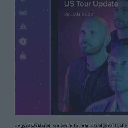
Jegyvásárlásnál, koncertinformációknál jóval több