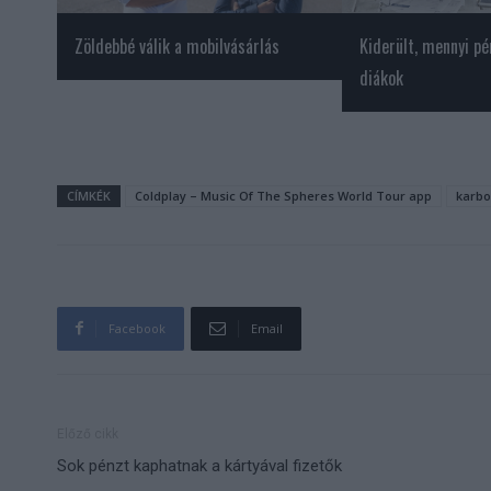
Zöldebbé válik a mobilvásárlás
Kiderült, mennyi pé
diákok
CÍMKÉK
Coldplay – Music Of The Spheres World Tour app
karb
Facebook
Email
Előző cikk
Sok pénzt kaphatnak a kártyával fizetők