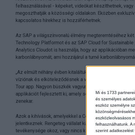
felhasználásával - képeket, videókat készíthetnek, vagy 
megoszthatják a közösségi oldalakon. Eközben exkluzív
kapcsolatos hírekhez is hozzáférhetnek.
Az SAP a világszínvonalú élmény megteremtéséhez két
Technology Platformot és az SAP Cloud for Sustainable 
Analytics Cloudot is használja, hogy az applikációban m
karbonlábnyomát, ami hozzájárul a turné karbonlábnyom
„Az elmúlt néhány évben kitaláltuk, hogyan tehetjük a fe
víziónak és elköteleződésnek a valóra váltásában nagy 
Tour app. Nagyon büszkék vagyunk az SAP-val folytatot
Mi és 1733 partnerei
applikációt fejlesztett ki, amely segít rajongóinknak kö
és személyes adatoka
zenekar.
eszköz személyre sz
közönségmérésekhez 
Azok a kihívások, amelyekkel a Coldplay szembenéz a 
eszközleolvasásos mó
jelentkeznek. Rengeteg vállalat küzd az olyan széndiox
felhasználhatunk. A 
tevékenysége okoz, vagy nincs közvetlen befolyása ráj
szerint adatkezelést