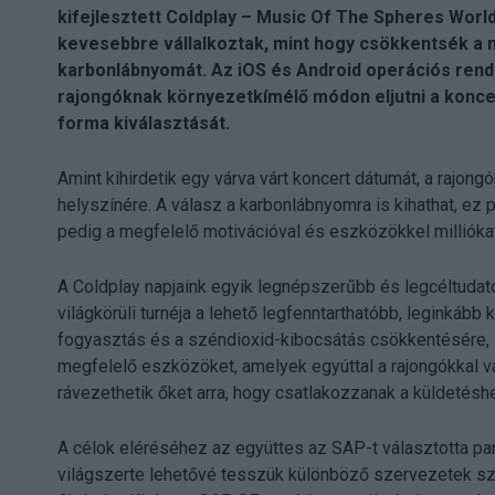
kifejlesztett Coldplay – Music Of The Spheres Worl
kevesebbre vállalkoztak, mint hogy csökkentsék a n
karbonlábnyomát. Az iOS és Android operációs rends
rajongóknak környezetkímélő módon eljutni a koncer
forma kiválasztását.
Amint kihirdetik egy várva várt koncert dátumát, a rajon
helyszínére. A válasz a karbonlábnyomra is kihathat, ez p
pedig a megfelelő motivációval és eszközökkel milliókat l
A Coldplay napjaink egyik legnépszerűbb és legcéltudato
világkörüli turnéja a lehető legfenntarthatóbb, leginkáb
fogyasztás és a széndioxid-kibocsátás csökkentésére, a
megfelelő eszközöket, amelyek egyúttal a rajongókkal v
rávezethetik őket arra, hogy csatlakozzanak a küldetésh
A célok eléréséhez az együttes az SAP-t választotta pa
világszerte lehetővé tesszük különböző szervezetek sz