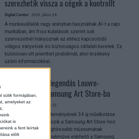
szerezhetik vissza a cégek a kontrollt
Digital Center
2026. július 24.
A munkavállalók nagy arányban használnak AI-t a napi
munkában, ám friss kutatások szerint sok
szervezetnél hiányoznak az ehhez kapcsolódó
világos irányelvek és biztonságos vállalati keretek. Ez
különösen ott jelenthet problémát, ahol érzékeny
üzleti információkkal...
Megérkezett a legendás Louvre-
a
gyűjtemény a Samsung Art Store-ba
l sütik formájában,
at, amelyeket az
Digital Center
2026. július 23.
z,
A párizsi Louvre gyűjteményének 34 új műalkotása
reink
most először csatlakozik a Samsung Art Store-hoz.
iókat is
reink a fent leírtak
Ezzel a világ egyik leghíresebb múzeumának
tása előtt
összesen már 51 remekműve elérhető a Samsung