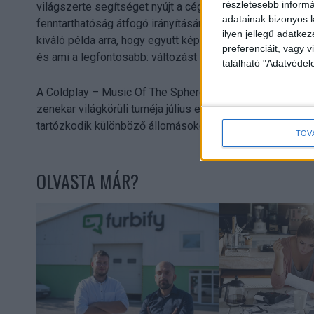
részletesebb informác
világszerte segítséget nyújt a cégeknek, hogy intelligen
adatainak bizonyos k
fenntarthatóság átfogó irányításának képessége révén. 
ilyen jellegű adatke
kiváló példa arra, hogy együtt képesek vagyunk felhívni 
preferenciáit, vagy v
és ami a legfontosabb: változást elérni a környezet vé
található "Adatvéde
A Coldplay – Music Of The Spheres World Tour app az iO
zenekar világkörüli turnéja július elején éri el Európát,
tartózkodik különböző állomásokon a Coldplay.
TOV
OLVASTA MÁR?