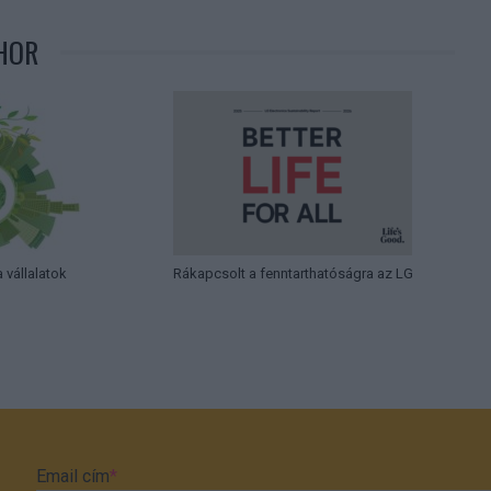
HOR
 vállalatok
Rákapcsolt a fenntarthatóságra az LG
Email cím
*