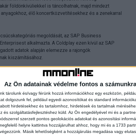
akár földönkívüliekkel is táncolhatnak, majd mindezt
 anyagokhoz, élő koncertközvetítésekhez és a zenekarral
 csúcskategóriás megoldását, az SAP Business
Enterprisest alkalmazta. A Coldplay ezen kívül az SAP
egadott adatok alapján elemezze a rajongók
ának kiszámításához.
nntarthatóságot a turné központi témájává, és ennek a
szerepet játszik a Coldplay – Music Of The Spheres World
Az Ön adatainak védelme fontos a számunkr
t együttműködésünkre, a cég egy olyan izgalmas
nk tárolunk és/vagy férünk hozzá információkhoz egy eszközön, példáu
rnyezetkímélő módon eljutni előadásainkra” – hangsúlyozza a
t dolgozunk fel, például egyedi azonosítókat és standard információk
abott hirdetésekhez és tartalomhoz, hirdetések és tartalmak méréséhe
és szolgáltatásfejlesztéshez küld.
Az Ön engedélyével mi és a partne
közönség utazása kapcsán, nem csak a zeneiparban
dszerrel szerzett pontos geolokációs adatokat és azonosítási informác
id-kibocsátások kezelésével, amelyeket nem saját
megfelelő helyre kattintva hozzájárulhat ahhoz, hogy mi és a 1733 partne
uk – ezek az úgynevezett Scope 3 kibocsátások. Az SAP
 végezzünk. Másik lehetőségként a hozzájárulás megadása vagy elutasí