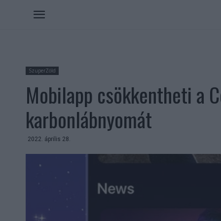
SzuperZöld
Mobilapp csökkentheti a C
karbonlábnyomát
2022. április 28.