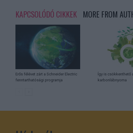
KAPCSOLÓDÓ CIKKEK
MORE FROM AUT
Erős félévet zárt a Schneider Electric
Így is csökkenthető a
fenntarthatósági programja
karbonlábnyoma