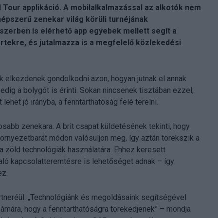
d Tour applikáció. A mobilalkalmazással az alkotók nem
épszerű zenekar világ körüli turnéjának
zerben is elérhető app egyebek mellett segít a
tekre, és jutalmazza is a megfelelő közlekedési
gók elkezdenek gondolkodni azon, hogyan jutnak el annak
edig a bolygót is érinti. Sokan nincsenek tisztában ezzel,
ehet jó irányba, a fenntarthatóság felé terelni.
sabb zenekara. A brit csapat küldetésének tekinti, hogy
b környezetbarát módon valósuljon meg, így aztán törekszik a
 zöld technológiák használatára. Ehhez keresett
aló kapcsolatteremtésre is lehetőséget adnak – így
ez.
rtneréül. „Technológiánk és megoldásaink segítségével
ámára, hogy a fenntarthatóságra törekedjenek” – mondja