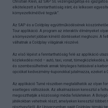
Christian Klein, az SAP SE vezérigazgatója és igazgatós
elkötelezett a fenntarthatóság iránt, és lelkesen egyesít
környezetkímélővé tegyük”.
Az SAP és a Coldplay együttműködésének köszönhetően
Tour applikáció. A program az interaktív élményeket oly
a környezetet jobban kímélő döntéseket meghozni. A 
válhatnak a Coldplay világának részévé.
Az első lépést a fenntarthatóság felé az applikáció utaz
közlekedési mód – autó, taxi, vonat, tömegközlekedés, k
és szembesülhetnek annak tényleges hatásával a karbo
opciókat kedvezmény-kuponokkal jutalmazza, ezeket a Co
Az applikáció Turné részében megtalálhatók az olyan fon
esetleges változások. Az alkalmazáson keresztül a felha
megoszthatják a közösségi média felületeken. A Bolygó 
játékokban vehetnek részt, amelyeken keresztül többet 
résztvevőiről. Az Univerzumban saját Coldplay témájú tar