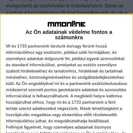
elvégezhető az utasfelvétel is mobiltelefonról. Ebben az
esetben a beszállókártya QR-kód formájában már ott van a
telefonon.
Az Ön adatainak védelme fontos a
Vonat
számunkra
Mi és 1733 partnereink tárolunk és/vagy férünk hozzá
„Jajj, csak le ne késsem a vonatot!”, „Jajj, még jegyet kell
információkhoz egy eszközön, például sütik formájában, és
vennem!” – ismerős problémák? Ezeket az aggodalmakat
személyes adatokat dolgozunk fel, például egyedi azonosítókat
tudja kiküszöbölni az online jegyvásárlás, hazai
és standard információkat, amelyeket az eszköz személyre
viszonylatban a MÁV applikációja. A vonatjegy
szabott hirdetésekhez és tartalomhoz, hirdetések és tartalmak
méréséhez, közönségmérésekhez és szolgáltatásfejlesztéshez
kényelmesen megvásárolható online – akár
küld.
Az Ön engedélyével mi és a partnereink eszközleolvasásos
mobiltelefonról is – a belföldi vagy az átszállás nélkül
módszerrel szerzett pontos geolokációs adatokat és azonosítási
elérhető, népszerű külföldi célpontokra. Ráadásul online
információkat is felhasználhatunk. A megfelelő helyre kattintva
vásárlás esetén a pénztári árhoz képest 10 százalék
hozzájárulhat ahhoz, hogy mi és a 1733 partnereink a fent
kedvezmény is igénybe vehető. Egyszerű és kényelmes,
leírtak szerint adatkezelést végezzünk. Másik lehetőségként a
ráadásul, ha az utazás mégsem történik meg, a jegyár
hozzájárulás megadása vagy elutasítása előtt részletesebb
visszatérítése is megoldható online. Ugyanez a
információkhoz juthat, és megváltoztathatja beállításait.
Felhívjuk figyelmét, hogy személyes adatainak bizonyos
szolgáltatás a buszokon itthon még nem használható, de