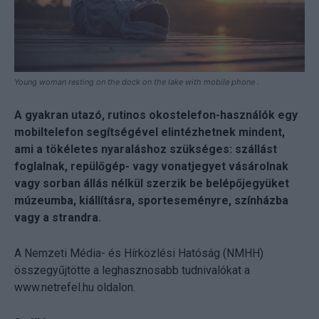
Young woman resting on the dock on the lake with mobile phone .
A gyakran utazó, rutinos okostelefon-használók egy
mobiltelefon segítségével elintézhetnek mindent,
ami a tökéletes nyaraláshoz szükséges: szállást
foglalnak, repülőgép- vagy vonatjegyet vásárolnak
vagy sorban állás nélkül szerzik be belépőjegyüket
múzeumba, kiállításra, sporteseményre, színházba
vagy a strandra.
A Nemzeti Média- és Hírközlési Hatóság (NMHH)
összegyűjtötte a leghasznosabb tudnivalókat a
www.netrefel.hu oldalon.