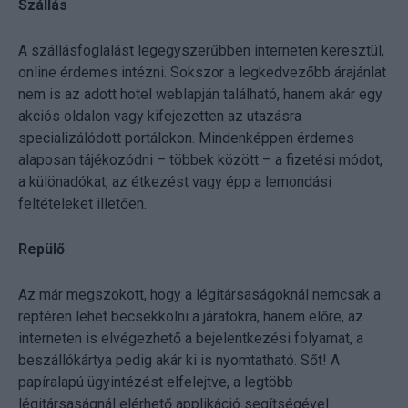
Szállás
A szállásfoglalást legegyszerűbben interneten keresztül,
online érdemes intézni. Sokszor a legkedvezőbb árajánlat
nem is az adott hotel weblapján található, hanem akár egy
akciós oldalon vagy kifejezetten az utazásra
specializálódott portálokon. Mindenképpen érdemes
alaposan tájékozódni – többek között – a fizetési módot,
a különadókat, az étkezést vagy épp a lemondási
feltételeket illetően.
Repülő
Az már megszokott, hogy a légitársaságoknál nemcsak a
reptéren lehet becsekkolni a járatokra, hanem előre, az
interneten is elvégezhető a bejelentkezési folyamat, a
beszállókártya pedig akár ki is nyomtatható. Sőt! A
papíralapú ügyintézést elfelejtve, a legtöbb
légitársaságnál elérhető applikáció segítségével