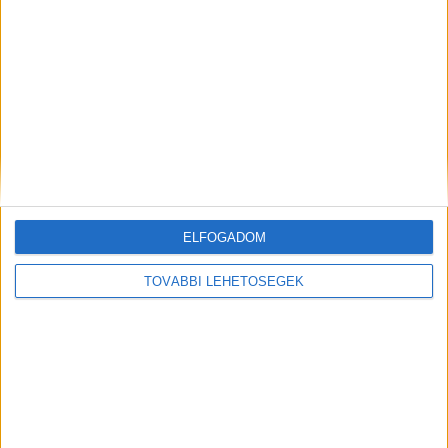
Még több podcast
ELFOGADOM
DIGITAL CENTER
TOVÁBBI LEHETŐSÉGEK
Új technikákkal támadnak a kiberbűnözők
Digital Center
2026. augusztus 7.
Hamis AI eszközökhöz kapcsolódó segítségnyújtó
oldalak, QR-kódos csalások és továbbra is egyre
fejlettebb zsarolóvírusok: az ESET legfrissebb
kiberfenyegetettségi jelentése (Threat Riport) feltárja,