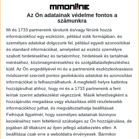
volna, ha teljesen egyedül folytatjuk tovább
működésünket, de mivel az NX Groupban megtaláltuk az
Az Ön adatainak védelme fontos a
ideális új stratégiai tulajdonost, végül meggyőződtünk
számunkra
arról, hogy ez a helyes út a továbblépéshez. Az NX Group
Mi és 1733 partnereink tárolunk és/vagy férünk hozzá
eddigi integrációs politikáját követve a cargo-partner
információkhoz egy eszközön, például sütik formájában, és
szervezeti felépítésben és a brand szempontjából is
személyes adatokat dolgozunk fel, például egyedi azonosítókat
cargo-partner marad – és minden eddiginél erősebb
és standard információkat, amelyeket az eszköz személyre
szabott hirdetésekhez és tartalomhoz, hirdetések és tartalmak
cargo-partnerré válik.”
méréséhez, közönségmérésekhez és szolgáltatásfejlesztéshez
küld.
Az Ön engedélyével mi és a partnereink eszközleolvasásos
Az ügylet 2023. május 12-én jött létre, és a szokásos
módszerrel szerzett pontos geolokációs adatokat és azonosítási
szabályozási (trösztellenes és közvetlen
információkat is felhasználhatunk. A megfelelő helyre kattintva
tőkebefektetési) jóváhagyásoktól függően a szerződés
hozzájárulhat ahhoz, hogy mi és a 1733 partnereink a fent
későbbi véglegesítésével együtt várhatóan négy-hét
leírtak szerint adatkezelést végezzünk. Másik lehetőségként a
hozzájárulás megadása vagy elutasítása előtt részletesebb
hónap múlva lép hatályba.
információkhoz juthat, és megváltoztathatja beállításait.
Felhívjuk figyelmét, hogy személyes adatainak bizonyos
„Mindkét szervezetnél jelentős szinergiák keletkeznek
kezeléséhez nem feltétlenül szükséges az Ön hozzájárulása, de
többek között a globális jelenlét, a kibővített
jogában áll tiltakozni az ilyen jellegű adatkezelés ellen. A
szolgáltatásportfólió, a megerősített regionális
beállításai csak erre a weboldalra érvényesek. Bármikor