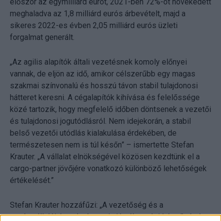
először az egymilliárd eurót, 2021-ben 72%-ot növekedett
meghaladva az 1,8 milliárd eurós árbevételt, majd a
sikeres 2022-es évben 2,05 milliárd eurós üzleti
forgalmat generált.
„Az agilis alapítók általi vezetésnek komoly előnyei
vannak, de eljön az idő, amikor célszerűbb egy magas
szakmai színvonalú és hosszú távon stabil tulajdonosi
hátteret keresni. A cégalapítók kihívása és felelőssége
közé tartozik, hogy megfelelő időben döntsenek a vezetői
és tulajdonosi jogutódlásról. Nem idejekorán, a stabil
belső vezetői utódlás kialakulása érdekében, de
természetesen nem is túl későn” – ismertette Stefan
Krauter. „A vállalat elnökségével közösen kezdtünk el a
cargo-partner jövőjére vonatkozó különböző lehetőségek
értékelését.”
Stefan Krauter hozzáfűzi: „A vezetőség és a
munkavállalóink számára az is jó választási lehetőség lett