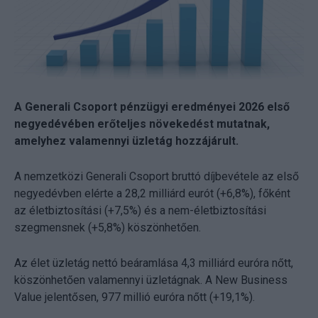
A Generali Csoport pénzügyi eredményei 2026 első
negyedévében erőteljes növekedést mutatnak,
amelyhez valamennyi üzletág hozzájárult.
A nemzetközi Generali Csoport bruttó díjbevétele az első
negyedévben elérte a 28,2 milliárd eurót (+6,8%), főként
az életbiztosítási (+7,5%) és a nem-életbiztosítási
szegmensnek (+5,8%) köszönhetően.
Az élet üzletág nettó beáramlása 4,3 milliárd euróra nőtt,
köszönhetően valamennyi üzletágnak. A New Business
Value jelentősen, 977 millió euróra nőtt (+19,1%).