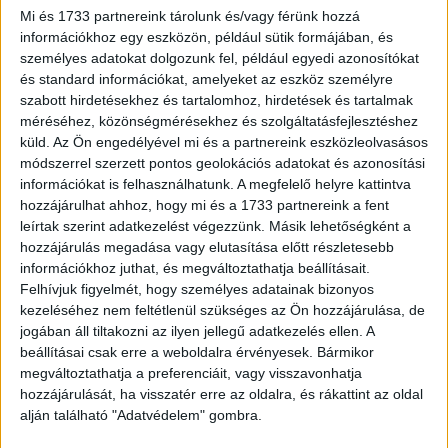
szolvencia rátája (Solvency Ratio) 212%-ra nőtt.
Mi és 1733 partnereink tárolunk és/vagy férünk hozzá
információkhoz egy eszközön, például sütik formájában, és
személyes adatokat dolgozunk fel, például egyedi azonosítókat
Christian Borean, a Generali Csoport pénzügyi igazgatója
és standard információkat, amelyeket az eszköz személyre
elmondta: „A csoport 2026-os első negyedévének
szabott hirdetésekhez és tartalomhoz, hirdetések és tartalmak
eredményei megerősítik az „Élethosszig tartó partnerség
méréséhez, közönségmérésekhez és szolgáltatásfejlesztéshez
27: a kiválóság útján” stratégiánk sikeres végrehajtását.
küld.
Az Ön engedélyével mi és a partnereink eszközleolvasásos
Ennek köszönhetően az üzleti eredményeink minden
módszerrel szerzett pontos geolokációs adatokat és azonosítási
szegmens támogatásával erőteljes növekedést mutattak,
információkat is felhasználhatunk. A megfelelő helyre kattintva
hozzájárulhat ahhoz, hogy mi és a 1733 partnereink a fent
ami a korrigált nettó eredményben is tükröződik. Az
leírtak szerint adatkezelést végezzünk. Másik lehetőségként a
életbiztosítási üzletág rendkívül erős üzleti teljesítményt
hozzájárulás megadása vagy elutasítása előtt részletesebb
ért el, köszönhetően az összes üzletág pozitív
információkhoz juthat, és megváltoztathatja beállításait.
hozzájárulásának. A nem-életbiztosítási üzletágban a
Felhívjuk figyelmét, hogy személyes adatainak bizonyos
természeti katasztrófák jelentősebb hatása ellenére a
kezeléséhez nem feltétlenül szükséges az Ön hozzájárulása, de
profitabilitás tovább javult. A vagyonkezelési üzletág
jogában áll tiltakozni az ilyen jellegű adatkezelés ellen. A
eredményét a Generali Investments Holding és a Banca
beállításai csak erre a weboldalra érvényesek. Bármikor
megváltoztathatja a preferenciáit, vagy visszavonhatja
Generali erős teljesítménye segítette. Erős
hozzájárulását, ha visszatér erre az oldalra, és rákattint az oldal
eredményeinkre, valamint magas minőségű és
alján található "Adatvédelem" gombra.
diverzifikált készpénztermelő forrásainkra, továbbá stabil
tőkepozíciónkra építve továbbra is teljes mértékben arra