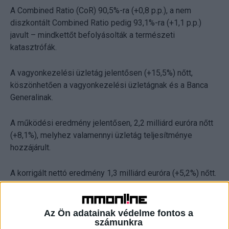
A Combined Ratio (CoR) 90,5%-ra (+0,8 p.p.), a nem
diszkontált Combined Ratio pedig 93,1%-ra (+1,1 p.p.)
javult – mindkettőt befolyásolták a természeti
katasztrófák.
A vagyonkezelési üzletág jelentősen (+15,5%) nőtt,
köszönhetően a vagyonkezelési üzletágnak és a Banca
Generalinak.
A működési eredmény jelentősen, 2,2 milliárd euróra nőtt
(+8,1%), melyhez valamennyi üzletág teljesítménye
hozzájárult.
A korrigált nettó eredmény 1,3 milliárd euróra (+5,2%) nőtt.
A korrigált egy részvényre jutó eredmény 0,84 euróra
emelkedett (+6,0%).
Az Ön adatainak védelme fontos a
számunkra
A Generali Csoport tőkehelyzete továbbra is stabil,