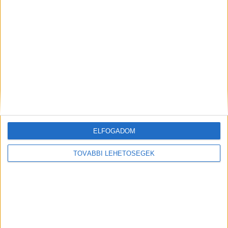
A RADIOCAFÉN
ELFOGADOM
TOVÁBBI LEHETŐSÉGEK
Korábbi adások
A rovat támogatói: