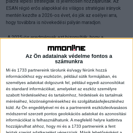
piacra lépési stratégiák is jelentősen hozzájárultak. Az
ESAN régió erős alapokkal és világos stratégiai irányok
mentén kezdte a 2026-os évet, és jók az esélyei arra,
hogy továbbra is növekedési pályán maradjon.
„A 2025-ös eredmények azt bizonyítják, hogy a
stratégiánk jól működik. Megoldást adunk vásárlóink
jóllétre vonatkozó igényeire, miközben stabil és vonzó
Az Ön adatainak védelme fontos a
üzleti lehetőséget biztosítunk az Amway Üzleti
számunkra
Vállalkozók számára a teljes régióban” – mondta Jon L.
Mi és 1733 partnereink tárolunk és/vagy férünk hozzá
Voskuil, az Amway ESAN ügyvezető igazgatója. „Továbbra
információkhoz egy eszközön, például sütik formájában, és
is arra összpontosítunk, hogy folyamatosan biztosítsuk
személyes adatokat dolgozunk fel, például egyedi azonosítókat
Üzleti Vállalkozóink és ügyfeleik számára azokat a
és standard információkat, amelyeket az eszköz személyre
digitális eszközöket és támogatást, amelyek
szabott hirdetésekhez és tartalomhoz, hirdetések és tartalmak
segítségével a következő években is sikeresen
méréséhez, közönségmérésekhez és szolgáltatásfejlesztéshez
küld.
Az Ön engedélyével mi és a partnereink eszközleolvasásos
fejlődhetnek” – tette hozzá
módszerrel szerzett pontos geolokációs adatokat és azonosítási
információkat is felhasználhatunk. A megfelelő helyre kattintva
Stabil üzleti modell és megerősített termékportfólió
hozzájárulhat ahhoz, hogy mi és a 1733 partnereink a fent
leírtak szerint adatkezelést végezzünk. Másik lehetőségként a