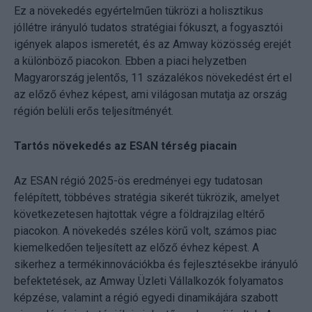
Ez a növekedés egyértelműen tükrözi a holisztikus
jóllétre irányuló tudatos stratégiai fókuszt, a fogyasztói
igények alapos ismeretét, és az Amway közösség erejét
a különböző piacokon. Ebben a piaci helyzetben
Magyarország jelentős, 11 százalékos növekedést ért el
az előző évhez képest, ami világosan mutatja az ország
régión belüli erős teljesítményét.
Tartós növekedés az ESAN térség piacain
Az ESAN régió 2025-ös eredményei egy tudatosan
felépített, többéves stratégia sikerét tükrözik, amelyet
következetesen hajtottak végre a földrajzilag eltérő
piacokon. A növekedés széles körű volt, számos piac
kiemelkedően teljesített az előző évhez képest. A
sikerhez a termékinnovációkba és fejlesztésekbe irányuló
befektetések, az Amway Üzleti Vállalkozók folyamatos
képzése, valamint a régió egyedi dinamikájára szabott