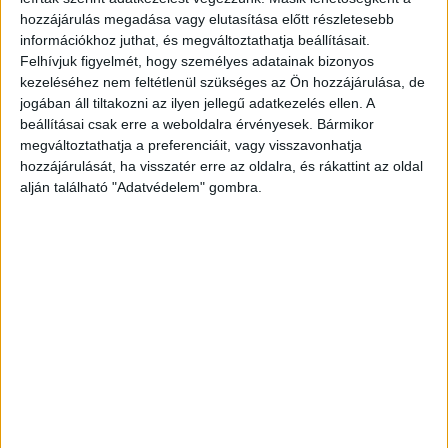
Az Amway az elmúlt évben továbbra is alapvető stratégiai
hozzájárulás megadása vagy elutasítása előtt részletesebb
információkhoz juthat, és megváltoztathatja beállításait.
céljait tartotta szem előtt, ugyanakkor a globális
Felhívjuk figyelmét, hogy személyes adatainak bizonyos
értékesítési eredmények kissé elmaradtak a megelőző
kezeléséhez nem feltétlenül szükséges az Ön hozzájárulása, de
évhez képest. Ennek ellenére a vállalat jelentős
jogában áll tiltakozni az ilyen jellegű adatkezelés ellen. A
előrelépést tett a hosszú távú eredményesség
beállításai csak erre a weboldalra érvényesek. Bármikor
szempontjából kulcsfontosságú területeken.
megváltoztathatja a preferenciáit, vagy visszavonhatja
hozzájárulását, ha visszatér erre az oldalra, és rákattint az oldal
Az Amway tudományos alapokra épülő, egyedi
alján található "Adatvédelem" gombra.
termékkínálata meghatározó szerepet tölt be az egyre
egészségtudatosabb fogyasztói környezetben, továbbra
is ez jelenti üzleti tevékenységének alappillérét: a vállalat
globális értékesítésének 64 százalékát tette ki, miközben
a Nutrilite továbbra is a világ első számú vitamin- és
étrend-kiegészítő márkája maradt.
A vállalat kiemelkedő eredményeket ért el a
szépségápolási kategóriában is, amely globális szinten 8
százalékkal növekedett, részben az új Artistry LongXevity