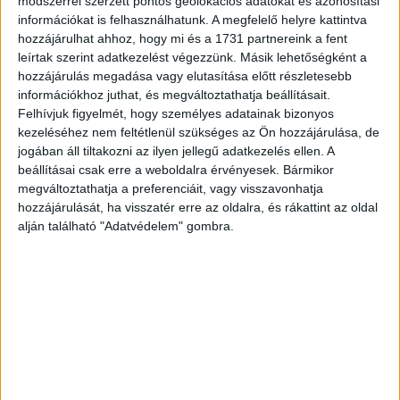
módszerrel szerzett pontos geolokációs adatokat és azonosítási
alapú megoldások.
információkat is felhasználhatunk. A megfelelő helyre kattintva
hozzájárulhat ahhoz, hogy mi és a 1731 partnereink a fent
leírtak szerint adatkezelést végezzünk. Másik lehetőségként a
Az Alphabet 3,1 milliárd dollárt költött fejlesztésre a múlt
hozzájárulás megadása vagy elutasítása előtt részletesebb
év utolsó három hónapjában, ami 46 százalékkal múlta
információkhoz juthat, és megváltoztathatja beállításait.
felül az egy évvel korábbit. Az Other Bets nevű részleg,
Felhívjuk figyelmét, hogy személyes adatainak bizonyos
vagyis a Google-ön kívüli tevékenységek 262 millió dollárt
kezeléséhez nem feltétlenül szükséges az Ön hozzájárulása, de
hoztak, ez közel 43 százalékos fejlődést jelent éves
jogában áll tiltakozni az ilyen jellegű adatkezelés ellen. A
szinten. Ugyanakkor ez az üzletág még masszívan
beállításai csak erre a weboldalra érvényesek. Bármikor
veszteséges, üzemi szinten 1,1 milliárd dolláros mínuszt
megváltoztathatja a preferenciáit, vagy visszavonhatja
hozzájárulását, ha visszatér erre az oldalra, és rákattint az oldal
hozott össze.
alján található "Adatvédelem" gombra.
CÍMKÉK
alphabet
forgalom
Google
negyedév
nyereség
Facebook
Email