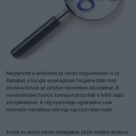
Megtartotta a lendületet az utolsó negyedévben is az
Alphabet, a Google anyacégének forgalma több mint
ötödével bővült az október-decemberi időszakban. A
növekedésben fontos szerepet játszottak a felhő alapú
szolgáltatások. A cég nyeresége ugyanakkor csak
minimális mértékben nőtt egy egyszeri tétel miatt.
A múlt év utolsó három hónapjában 26,06 milliárd dolláros