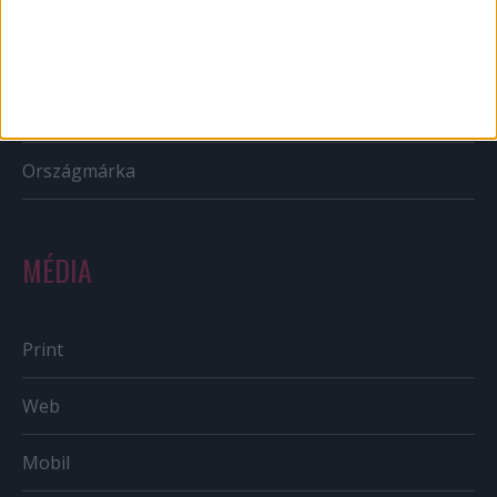
PR
Reklám
Sportbiznisz
Országmárka
MÉDIA
Print
Web
Mobil