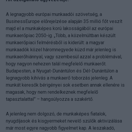
A legnagyobb európai munkaadói szövetség, a
BusinessEurope előrejelzése alapján 35 millió főt veszít
majd el a munkaképes korú lakosságából az európai
munkaerőpiac 2050-ig. „Több, a közelmúltban készült
munkaerőpiaci felmérésből is kiderült: a magyar
munkaadók közel háromnegyede küzd már jelenleg is
munkaerőhiánnyal, vagy szembesül azzal a problémával,
hogy nagyon nehezen talál megfelelő munkaerőt.
Budapesten, a Nyugat-Dunántúlon és Dél-Dunántúlon a
legnagyobb kihívás a munkaerő toborzás jelenleg. A
munkát keresők bérigényei sok esetben annak ellenére is
magasak, hogy nem rendelkeznek megfelelő
tapasztalattal” – hangsúlyozza a szakértő.
A jelenleg nem dolgozó, de munkaképes fiatalok,
nyugdíjasok és kisgyermeket nevelő szülők aktivizálása
már most egyre nagyobb figyelmet kap. A leszakadó,