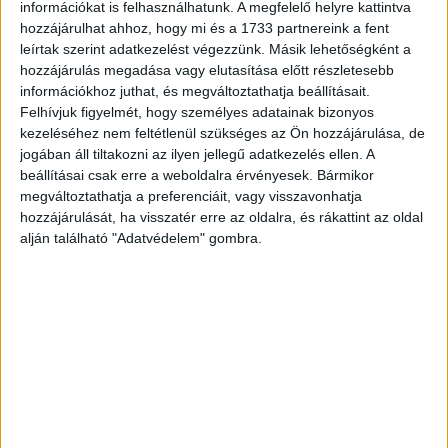
információkat is felhasználhatunk. A megfelelő helyre kattintva
képzettséget igénylő kékgalléros pozíciók esetében
hozzájárulhat ahhoz, hogy mi és a 1733 partnereink a fent
várható, hogy automatizálnak munkaköröket,
leírtak szerint adatkezelést végezzünk. Másik lehetőségként a
munkafolyamatokat. A következő 10-15 évben a PwC
hozzájárulás megadása vagy elutasítása előtt részletesebb
információkhoz juthat, és megváltoztathatja beállításait.
Magyarország tanulmánya szerint a technológiai
Felhívjuk figyelmét, hogy személyes adatainak bizonyos
változások mintegy 900 ezer munkahelyet érinthetnek
kezeléséhez nem feltétlenül szükséges az Ön hozzájárulása, de
majd” – tájékoztat a Jobtain szakértője. Kiemeli: az, hogy
jogában áll tiltakozni az ilyen jellegű adatkezelés ellen. A
elsőként mely területeken jelenik meg leginkább az
beállításai csak erre a weboldalra érvényesek. Bármikor
automatizáció és az milyen hatással lesz a
megváltoztathatja a preferenciáit, vagy visszavonhatja
munkaerőpiacra nagyban függ majd attól, hogy mely
hozzájárulását, ha visszatér erre az oldalra, és rákattint az oldal
iparágak lesznek a gazdaság fókuszában, illetve milyen
alján található "Adatvédelem" gombra.
lesz a rendelkezésre álló munkaerő összetétele.
Az oktatás szerepe minden eddiginél jobban
felértékelődik
Több területen kihívást jelent, hogy nem olyan munkaerő
kerül ki az iskolapadból, amely összhangban van a
munkaerőpiac igényeivel. A leszakadó társadalmi