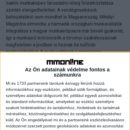
inaktív munkaképes társadalmi réteg felzárkóztatása
szintén elengedhetetlen. A vendégmunkások
behozataláról sem mondhat le Magyarország. Mihályi
Magdolna elmondta: a harmadik országbeli munkavállalók
integrálása a magyar munkaerőpiacra már bevált gyakorlat,
így a munkaerő-kölcsönzők a törvényi szabályozásnak
megfelelően a jövőben is hoznak be külföldi
munkavállalókat. A munkaadóknak a generációs
kihívásokkal és a „slow life” trend terjedésével is meg
kell küzdeniük a következő években.
Az Ön adatainak védelme fontos a
számunkra
A munkaerőhiány felgyorsítja az automatizációt
Mi és 1733 partnereink tárolunk és/vagy férünk hozzá
Magyarországon is
információkhoz egy eszközön, például sütik formájában, és
személyes adatokat dolgozunk fel, például egyedi azonosítókat
A mesterséges intelligencia (AI) miközben bizonyos
és standard információkat, amelyeket az eszköz személyre
szabott hirdetésekhez és tartalomhoz, hirdetések és tartalmak
pozíciókat automatizál, új munkaköröket teremt. „Az
méréséhez, közönségmérésekhez és szolgáltatásfejlesztéshez
automatizációt a munkaerőhiány egyértelműen felgyorsítja
küld.
Az Ön engedélyével mi és a partnereink eszközleolvasásos
a következő évtizedben. A rutinszerű, ismétlődő, monoton
módszerrel szerzett pontos geolokációs adatokat és azonosítási
feladatokat gépek veszik át. Először az alacsonyabb