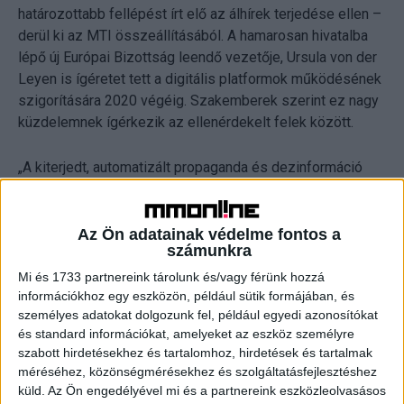
határozottabb fellépést írt elő az álhírek terjedése ellen –
derül ki az MTI összeállításából. A hamarosan hivatalba
lépő új Európai Bizottság leendő vezetője, Ursula von der
Leyen is ígéretet tett a digitális platformok működésének
szigorítására 2020 végéig. Szakemberek szerint ez nagy
küzdelemnek ígérkezik az ellenérdekelt felek között.
„A kiterjedt, automatizált propaganda és dezinformáció
továbbra is jelen van. Többet kell tenni ez ellen, nem
fogadhatjuk el ezt új normaként” – emelte ki közös
közleményében Vera Jourová igazságügyért, Marija
Az Ön adatainak védelme fontos a
számunkra
Gabriel digitális társadalomért és Julian King biztonsági
unióért felelős EU-biztos.
Mi és 1733 partnereink tárolunk és/vagy férünk hozzá
információkhoz egy eszközön, például sütik formájában, és
személyes adatokat dolgozunk fel, például egyedi azonosítókat
Méltatták az érintett cégek elkötelezettségét az
és standard információkat, amelyeket az eszköz személyre
átláthatóság, illetve a kutatókkal, a tényellenőrzőkkel, a
szabott hirdetésekhez és tartalomhoz, hirdetések és tartalmak
tagállamokkal való együttműködés mellett. Ugyanakkor
méréséhez, közönségmérésekhez és szolgáltatásfejlesztéshez
rámutattak, hogy jelentős eltérések vannak a vállalatok
küld.
Az Ön engedélyével mi és a partnereink eszközleolvasásos