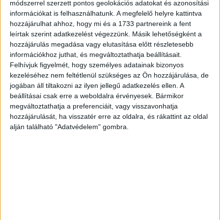
eredményei között, az általuk közzétett értékelések
módszerrel szerzett pontos geolokációs adatokat és azonosítási
pedig nem adnak igazán képet a foganatosított
információkat is felhasználhatunk. A megfelelő helyre kattintva
hozzájárulhat ahhoz, hogy mi és a 1733 partnereink a fent
intézkedések hatásairól, továbbá a rendszeres
leírtak szerint adatkezelést végezzünk. Másik lehetőségként a
adatközlés is elmaradt a részükről.
hozzájárulás megadása vagy elutasítása előtt részletesebb
információkhoz juthat, és megváltoztathatja beállításait.
Jelentésében a Facebook például arról számolt be, hogy
Felhívjuk figyelmét, hogy személyes adatainak bizonyos
2019 első negyedévében mintegy 2,2 milliárd hamis
kezeléséhez nem feltétlenül szükséges az Ön hozzájárulása, de
profilt távolított el, csaknem kétszer annyit, mint egy évvel
jogában áll tiltakozni az ilyen jellegű adatkezelés ellen. A
beállításai csak erre a weboldalra érvényesek. Bármikor
korábban. Azt nem tudni, hogy ezek közül hányat
megváltoztathatja a preferenciáit, vagy visszavonhatja
regisztráltak az Európai Unióban. Az általános kiértékelés
hozzájárulását, ha visszatér erre az oldalra, és rákattint az oldal
eredményét a jövő év elején ismertetik majd a tervek
alján található "Adatvédelem" gombra.
szerint.
CÍMKÉK
álhír
Európai Bizottság
facebook
Google
küzdelem