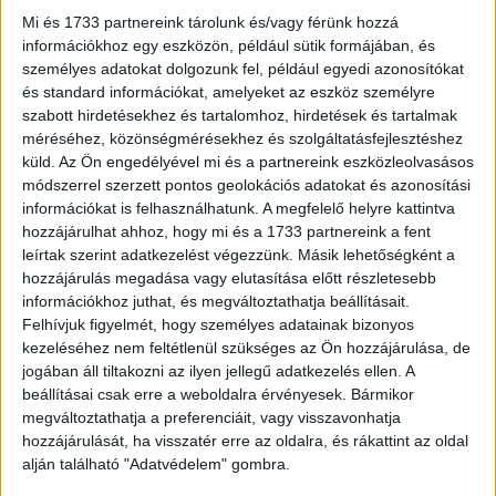
százaléka találkozott már álhírekkel, míg akik legfeljebb
Mi és 1733 partnereink tárolunk és/vagy férünk hozzá
egy ilyen oldalt használnak, azoknak mindössze 41
információkhoz egy eszközön, például sütik formájában, és
százaléka.
személyes adatokat dolgozunk fel, például egyedi azonosítókat
és standard információkat, amelyeket az eszköz személyre
szabott hirdetésekhez és tartalomhoz, hirdetések és tartalmak
Akik pedig úgy érzik, hogy nagyon erősen kötődnek az
méréséhez, közönségmérésekhez és szolgáltatásfejlesztéshez
internethez, azoknak közel a kétharmada (63 százalék)
küld.
Az Ön engedélyével mi és a partnereink eszközleolvasásos
ütközött már bele álhírbe, míg azok, akik szerint az életük
módszerrel szerzett pontos geolokációs adatokat és azonosítási
alig kötődik az internethez, csak 41 százalékban
információkat is felhasználhatunk. A megfelelő helyre kattintva
találkoztak ilyesmivel. A kutatás során az álhírek
hozzájárulhat ahhoz, hogy mi és a 1733 partnereink a fent
leírtak szerint adatkezelést végezzünk. Másik lehetőségként a
felismerését ugyanakkor egyáltalán nem befolyásolta,
hozzájárulás megadása vagy elutasítása előtt részletesebb
hogy a válaszadó milyen és mekkora településen,
információkhoz juthat, és megváltoztathatja beállításait.
mekkora családban él, gazdaságilag aktív-e, és alig volt
Felhívjuk figyelmét, hogy személyes adatainak bizonyos
releváns az iskolázottsága, a kora, az anyagi helyzete, a
kezeléséhez nem feltétlenül szükséges az Ön hozzájárulása, de
neme vagy az, hogy az ország melyik részén lakik.
jogában áll tiltakozni az ilyen jellegű adatkezelés ellen. A
beállításai csak erre a weboldalra érvényesek. Bármikor
Különös a jelentősége, hogy a magyarok a közösségi
megváltoztathatja a preferenciáit, vagy visszavonhatja
hozzájárulását, ha visszatér erre az oldalra, és rákattint az oldal
oldalakon futhatnak bele a legtöbb álhírbe, mert
alján található "Adatvédelem" gombra.
meglehetősen gyakran látogatják ezeket a felületeket. Ezt