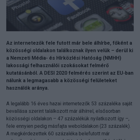
Az internetezők fele futott már bele álhírbe, főként a
közösségi oldalakon találkoznak ilyen velük – derül ki
a Nemzeti Média- és Hírközlési Hatóság (NMHH)
lakossági felhasználói szokásokat felmérő
kutatásánból. A DESI 2020 felmérés szerint az EU-ban
nálunk a legmagasabb a közösségi felületeket
használók aránya.
A legalább 16 éves hazai internetezők 53 százaléka saját
bevallása szerint találkozott már álhírrel, elsősorban
közösségi oldalakon – 47 százalékük nyilatkozott így –,
fele ennyien pedig másfajta weboldalakon (23 százalék).
A megkérdezettek 60 százaléka belefutott már