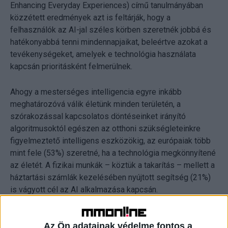
Enhancing Everyday Experiences) című tanulmányában
közzétett eredmények azt is feltárják, hogy a
felhasználók az AI-jal széles körben szeretnék jobbá és
hatékonyabbá tenni mindennapjaikat, beleértve azokat a
tevékenységeket, amelyek e technológia használata
kapcsán prioritásként felmerülnek.
Ahogy a mesterséges intelligencia egyre inkább
meghatározóvá válik életünk minden területén, a
szórakozással kapcsolatos döntéseinket irányító
algoritmusoktól egészen az otthoni szükségleteinkre
figyelmeztető intelligens eszközökig, az európaiak több
mint fele (53%) szeretné, ha a technológia megkönnyítené
az életét. A fizikai munkák – köztük a takarítás – mellett a
háztartási számlák kezelésében nyújtott segítség (21%)
is vágyott cél az AI alkalmazása kapcsán.
A remény azonban még nem párosul lelkesedéssel – a
Az Ön adatainak védelme fontos a
válaszadók csupán egyharmada (38%) várja kíváncsian a