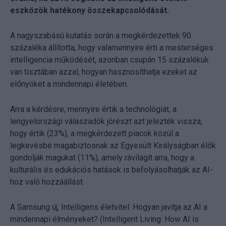
eszközök hatékony összekapcsolódását.
A nagyszabású kutatás során a megkérdezettek 90
százaléka állította, hogy valamennyire érti a mesterséges
intelligencia működését, azonban csupán 15 százalékuk
van tisztában azzal, hogyan hasznosíthatja ezeket az
előnyöket a mindennapi életében.
Arra a kérdésre, mennyire értik a technológiát, a
lengyelországi válaszadók jórészt azt jelezték vissza,
hogy értik (23%), a megkérdezett piacok közül a
legkevésbé magabiztosnak az Egyesült Királyságban élők
gondolják magukat (11%), amely rávilágít arra, hogy a
kulturális és edukációs hatások is befolyásolhatják az AI-
hoz való hozzáállást.
A Samsung új, Intelligens életvitel: Hogyan javítja az AI a
mindennapi élményeket? (Intelligent Living: How AI is