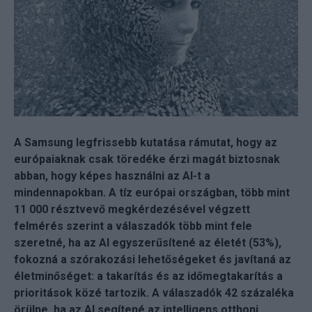
A Samsung legfrissebb kutatása rámutat, hogy az
európaiaknak csak töredéke érzi magát biztosnak
abban, hogy képes használni az AI-t a
mindennapokban. A tíz európai országban, több mint
11 000 résztvevő megkérdezésével végzett
felmérés szerint a válaszadók több mint fele
szeretné, ha az AI egyszerűsítené az életét (53%),
fokozná a szórakozási lehetőségeket és javítaná az
életminőséget: a takarítás és az időmegtakarítás a
prioritások közé tartozik. A válaszadók 42 százaléka
örülne, ha az AI segítené az intelligens otthoni