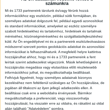
számunkra
mesterséges intelligencia elterjedésével kapcsolatos
Mi és 1733 partnereink tárolunk és/vagy férünk hozzá
fejleményeket.
információkhoz egy eszközön, például sütik formájában, és
személyes adatokat dolgozunk fel, például egyedi azonosítókat
Dr. Chris Brauer, a Goldsmiths University of London
és standard információkat, amelyeket az eszköz személyre
innovációs igazgatója és a Symmetry innovációs
szabott hirdetésekhez és tartalomhoz, hirdetések és tartalmak
igazgatója így nyilatkozott: „A mesterséges intelligencia
méréséhez, közönségmérésekhez és szolgáltatásfejlesztéshez
igazi ígérete abban rejlik, miként alakíthatja át a rutinjainkat,
küld.
Az Ön engedélyével mi és a partnereink eszközleolvasásos
módszerrel szerzett pontos geolokációs adatokat és azonosítási
hogyan adhat hozzá kedvenc tevékenységeinkhez anélkül,
információkat is felhasználhatunk. A megfelelő helyre kattintva
hogy dominálná őket. Ahogy az AI egyre inkább beépül az
hozzájárulhat ahhoz, hogy mi és a 1733 partnereink a fent
eszközeinkbe, valódi értékét a szerint ítélhetjük majd
leírtak szerint adatkezelést végezzünk. Másik lehetőségként a
meg, milyen mértékben egyszerűsítheti le a feladatinkat,
hozzájárulás megadása vagy elutasítása előtt részletesebb
javíthatja az életminőségünket és teheti gördülékenyebbé
információkhoz juthat, és megváltoztathatja beállításait.
a mindennapi interakcióinkat anélkül, hogy bonyodalmat
Felhívjuk figyelmét, hogy személyes adatainak bizonyos
okozna.”
kezeléséhez nem feltétlenül szükséges az Ön hozzájárulása, de
jogában áll tiltakozni az ilyen jellegű adatkezelés ellen. A
beállításai csak erre a weboldalra érvényesek. Bármikor
Az AI otthon
megváltoztathatja a preferenciáit, vagy visszavonhatja
hozzájárulását, ha visszatér erre az oldalra, és rákattint az oldal
A felmérés szerint az európaiaknak a csatlakoztathatóság
alján található "Adatvédelem" gombra.