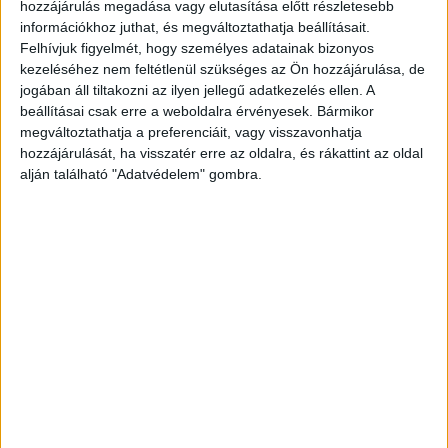
hozzájárulás megadása vagy elutasítása előtt részletesebb
Előző cikk
Következő cikk
információkhoz juthat, és megváltoztathatja beállításait.
Felhívjuk figyelmét, hogy személyes adatainak bizonyos
Új vezető a MOL-csoportnál
Rekordot hozhat a Fezen
kezeléséhez nem feltétlenül szükséges az Ön hozzájárulása, de
jogában áll tiltakozni az ilyen jellegű adatkezelés ellen. A
beállításai csak erre a weboldalra érvényesek. Bármikor
KAPCSOLÓDÓ CIKKEK
MORE FROM AUTHOR
megváltoztathatja a preferenciáit, vagy visszavonhatja
hozzájárulását, ha visszatér erre az oldalra, és rákattint az oldal
Kasszasikerekkel szórakoztat a
alján található "Adatvédelem" gombra.
Disney+
Az M1-en is nézhetünk majd Sziget
koncerteket
Új sorozatokkal erősít az HBO Max