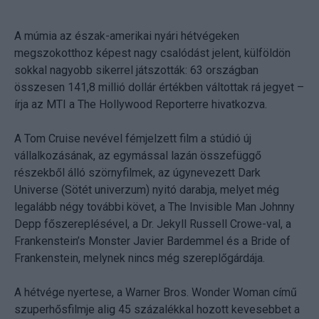
A múmia az észak-amerikai nyári hétvégeken
megszokotthoz képest nagy csalódást jelent, külföldön
sokkal nagyobb sikerrel játszották: 63 országban
összesen 141,8 millió dollár értékben váltottak rá jegyet –
írja az MTI a The Hollywood Reporterre hivatkozva.
A Tom Cruise nevével fémjelzett film a stúdió új
vállalkozásának, az egymással lazán összefüggő
részekből álló szörnyfilmek, az úgynevezett Dark
Universe (Sötét univerzum) nyitó darabja, melyet még
legalább négy további követ, a The Invisible Man Johnny
Depp főszereplésével, a Dr. Jekyll Russell Crowe-val, a
Frankenstein’s Monster Javier Bardemmel és a Bride of
Frankenstein, melynek nincs még szereplőgárdája.
A hétvége nyertese, a Warner Bros. Wonder Woman című
szuperhősfilmje alig 45 százalékkal hozott kevesebbet a