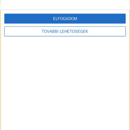
Samsung Art Store-ba
Digital Center
2026. július 23.
ELFOGADOM
A párizsi Louvre gyűjteményének 34 új műalkotása most
először csatlakozik a Samsung Art Store-hoz. Ezzel a
TOVÁBBI LEHETŐSÉGEK
világ egyik leghíresebb múzeumának összesen már 51
remekműve elérhető a Samsung Electronics platformján
világszerte. A kollekció része Leonardo...
Hírlevél