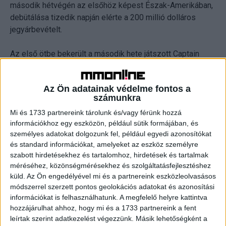
második hétvégén az elsőhöz képest Észak-Amerikában,
debütálása tizedik napján elérte a 200 millió dolláros
jegyárbevételt.
Az első ötbe bekerült a második hete játszott Captain
Underpants: The First Epic Movie című animáció, A Karib-
tenger kalózai: Salazar bosszúja és A galaxis őrzői vol. 2.
Az Ön adatainak védelme fontos a
is.
számunkra
Mi és 1733 partnereink tárolunk és/vagy férünk hozzá
CÍMKÉK
A múmia
észak-amerikai
hétvége
mozi
nyitó
információkhoz egy eszközön, például sütik formájában, és
tom cruise
Wonder Woman
személyes adatokat dolgozunk fel, például egyedi azonosítókat
és standard információkat, amelyeket az eszköz személyre
szabott hirdetésekhez és tartalomhoz, hirdetések és tartalmak
méréséhez, közönségmérésekhez és szolgáltatásfejlesztéshez
küld.
Az Ön engedélyével mi és a partnereink eszközleolvasásos
módszerrel szerzett pontos geolokációs adatokat és azonosítási
Facebook
Email
információkat is felhasználhatunk. A megfelelő helyre kattintva
hozzájárulhat ahhoz, hogy mi és a 1733 partnereink a fent
leírtak szerint adatkezelést végezzünk. Másik lehetőségként a