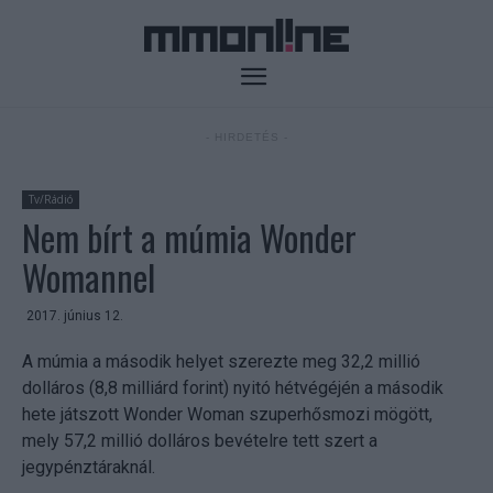
- HIRDETÉS -
Tv/Rádió
Nem bírt a múmia Wonder
Womannel
2017. június 12.
A múmia a második helyet szerezte meg 32,2 millió
dolláros (8,8 milliárd forint) nyitó hétvégéjén a második
hete játszott Wonder Woman szuperhősmozi mögött,
mely 57,2 millió dolláros bevételre tett szert a
jegypénztáraknál.