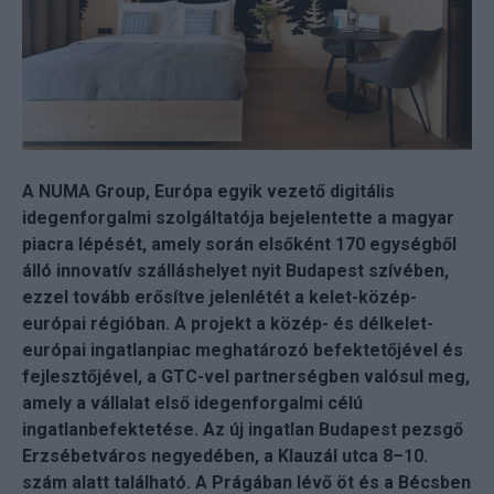
A NUMA Group, Európa egyik vezető digitális
idegenforgalmi szolgáltatója bejelentette a magyar
piacra lépését, amely során elsőként 170 egységből
álló innovatív szálláshelyet nyit Budapest szívében,
ezzel tovább erősítve jelenlétét a kelet-közép-
európai régióban. A projekt a közép- és délkelet-
európai ingatlanpiac meghatározó befektetőjével és
fejlesztőjével, a GTC-vel partnerségben valósul meg,
amely a vállalat első idegenforgalmi célú
ingatlanbefektetése. Az új ingatlan Budapest pezsgő
Erzsébetváros negyedében, a Klauzál utca 8–10.
szám alatt található. A Prágában lévő öt és a Bécsben