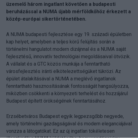
üzemelő három ingatlant követően a budapesti
beruházással a NUMA újabb mérföldkőhöz érkezett a
közép-európai sikertörténetében.
A NUMA budapesti fejlesztése egy 19. századi épületben
kap helyet, amelyben a teljes körű felújítás során a
történelmi hangulatot modern dizájnnal és a NUMA saját
fejlesztésű, innovatív technológiai megoldásaival ötvözik.
A vállalat és a GTC közös munkája a fenntartható
városfejlesztés iránti elkötelezettségüket tükrözi. Az
épület átalakításával a NUMA a meglévő ingatlanok
fenntartható hasznosításának fontosságát hangsúlyozza,
miközben csökkenti a környezeti terhelést és hozzájárul
Budapest épített örökségének fenntartásához.
Erzsébetváros Budapest egyik legpezsgőbb negyede,
amely történelmi gazdagságával és modern eleganciájával
vonzza a látogatókat. Ez az új ingatlan tökéletesen