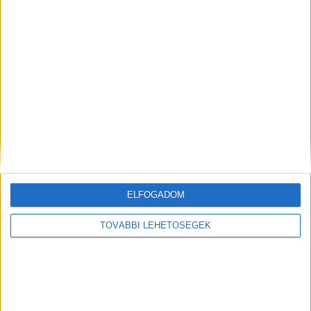
A rovat támogatói:
Még több podcast
ELFOGADOM
TOVÁBBI LEHETŐSÉGEK
DIGITAL CENTER
Itthon is népszerűek a Samsung kihajtható
mobiljai