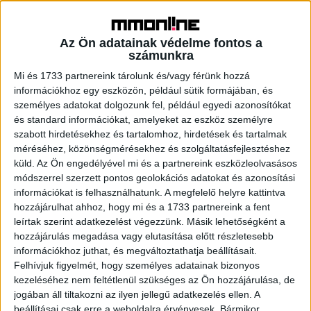
illeszkedik a NUMA küldetésébe, hogy vendégei úgy
érezzék magukat, mintha ők is helyi lakosok lennének. A
híres romkocsmák, az egyedi dizájnerüzletek, a
Az Ön adatainak védelme fontos a
különleges utcakép és a sokszínű gasztronómiai kínálat
számunkra
mind hozzájárulnak ehhez az autentikus élményhez.
Mi és 1733 partnereink tárolunk és/vagy férünk hozzá
információkhoz egy eszközön, például sütik formájában, és
„Ez az együttműködés az első befektetésünk az
személyes adatokat dolgozunk fel, például egyedi azonosítókat
idegenforgalmi célú ingatlanok piacán, amellyel tovább
és standard információkat, amelyeket az eszköz személyre
szabott hirdetésekhez és tartalomhoz, hirdetések és tartalmak
bővítjük az ingatlanportfóliónkat – nyilatkozta Nagy Gyula,
méréséhez, közönségmérésekhez és szolgáltatásfejlesztéshez
a GTC vezérigazgatója. – Az idegenforgalomba
küld.
Az Ön engedélyével mi és a partnereink eszközleolvasásos
belépésünkkel a fejlődő piaci igényekre reagálunk,
módszerrel szerzett pontos geolokációs adatokat és azonosítási
miközben magas hozamú, rugalmas eszközökkel
információkat is felhasználhatunk. A megfelelő helyre kattintva
erősítjük befektetéseinket. Ez a partnerség lehetőséget
hozzájárulhat ahhoz, hogy mi és a 1733 partnereink a fent
teremt arra, hogy ingatlanfejlesztési tapasztalatunkat
leírtak szerint adatkezelést végezzünk. Másik lehetőségként a
egyesítsük a NUMA bizonyítottan kiváló
hozzájárulás megadása vagy elutasítása előtt részletesebb
információkhoz juthat, és megváltoztathatja beállításait.
ingatlanüzemeltetési szakértelmével és technológiaalapú
Felhívjuk figyelmét, hogy személyes adatainak bizonyos
megoldásaival.”
kezeléséhez nem feltétlenül szükséges az Ön hozzájárulása, de
jogában áll tiltakozni az ilyen jellegű adatkezelés ellen. A
„Budapest az európai turizmus egyik gyöngyszeme,
beállításai csak erre a weboldalra érvényesek. Bármikor