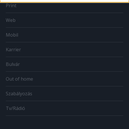
Print
Web
Mobil
Karrier
Bulvár
Out of home
Szabályozás
Tv/Rádió