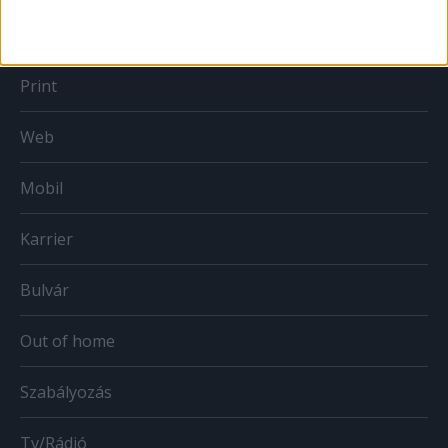
MÉDIA
Print
Web
Mobil
Karrier
Bulvár
Out of home
Szabályozás
Tv/Rádió