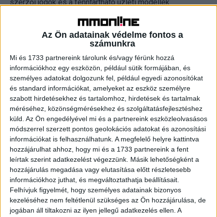
szerzői jogok és a fenntartható üzleti modellek
szempontjából.
Az Ön adatainak védelme fontos a
A MLE társult tagként csatlakozik a szervezethez,
számunkra
amelyet a SPUR kifejezetten szakmai szövetségek
Mi és 1733 partnereink tárolunk és/vagy férünk hozzá
számára hozott létre. A csatlakozás lehetővé teszi, hogy
információkhoz egy eszközön, például sütik formájában, és
a hazai lapkiadók tapasztalatai és érdekei
személyes adatokat dolgozunk fel, például egyedi azonosítókat
megjelenhessenek a nemzetközi szabványalkotási
és standard információkat, amelyeket az eszköz személyre
folyamatokban, és hogy a magyar kiadói szektor a
szabott hirdetésekhez és tartalomhoz, hirdetések és tartalmak
globális kiadói közösség egységes hangjaként szólaljon
méréséhez, közönségmérésekhez és szolgáltatásfejlesztéshez
küld.
Az Ön engedélyével mi és a partnereink eszközleolvasásos
meg az AI-platformokkal és a szabványügyi testületekkel
módszerrel szerzett pontos geolokációs adatokat és azonosítási
folytatott tárgyalásokon.
információkat is felhasználhatunk. A megfelelő helyre kattintva
hozzájárulhat ahhoz, hogy mi és a 1733 partnereink a fent
„A mesterséges intelligencia rohamos terjedése
leírtak szerint adatkezelést végezzünk. Másik lehetőségként a
alapjaiban rendíti meg azt az egyensúlyt, amely eddig a
hozzájárulás megadása vagy elutasítása előtt részletesebb
kiadói tartalmak előállítása és felhasználása között
információkhoz juthat, és megváltoztathatja beállításait.
fennállt. Az AI-rendszerek ma már tömegesen fogyasztják
Felhívjuk figyelmét, hogy személyes adatainak bizonyos
kezeléséhez nem feltétlenül szükséges az Ön hozzájárulása, de
az újságírói munkát anélkül, hogy azért bármilyen
jogában áll tiltakozni az ilyen jellegű adatkezelés ellen. A
ellentételezés jutna az alkotóknak és a kiadóknak. A