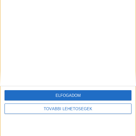
Korábbi adások
A rovat támogatói:
Még több podcast
ELFOGADOM
TOVÁBBI LEHETŐSÉGEK
DIGITAL CENTER