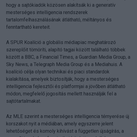
hogy a sajtókiadók közösen alakítsák ki a generatív
mesterséges intelligencia rendszerek
tartalomfelhasználásának átlátható, méltányos és
fenntartható kereteit.
A SPUR Koalíció a globális médiapiac meghatározó
szereplőit tömöríti, alapító tagjai között található többek
között a BBC, a Financial Times, a Guardian Media Group, a
Sky News, a Telegraph Media Group és a Mediahuis. A
koalíció célja olyan technikai és piaci standardok
kialakítása, amelyek biztosítják, hogy a mesterséges
intelligencia fejlesztői és platformjai a jövőben átlátható
módon, megfelelő jogosítás mellett használják fel a
sajtótartalmakat.
Az MLE szerint a mesterséges intelligencia térnyerése új
korszakot nyit a médiában, amely egyszerre jelent
lehetőséget és komoly kihívást a független újságírás, a