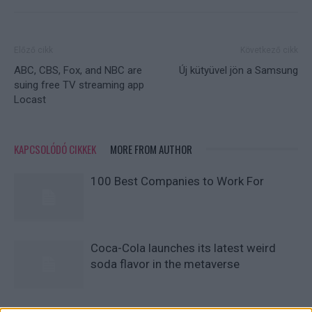
Előző cikk
Következő cikk
ABC, CBS, Fox, and NBC are
Új kütyüvel jön a Samsung
suing free TV streaming app
Locast
KAPCSOLÓDÓ CIKKEK
MORE FROM AUTHOR
100 Best Companies to Work For
Coca-Cola launches its latest weird
soda flavor in the metaverse