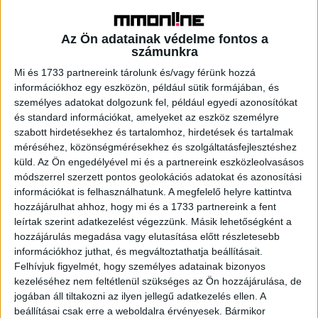
Fashion Startup Shein Raising Funds at
$100 Billion Value
Az Ön adatainak védelme fontos a
számunkra
Mi és 1733 partnereink tárolunk és/vagy férünk hozzá
információkhoz egy eszközön, például sütik formájában, és
személyes adatokat dolgozunk fel, például egyedi azonosítókat
és standard információkat, amelyeket az eszköz személyre
szabott hirdetésekhez és tartalomhoz, hirdetések és tartalmak
méréséhez, közönségmérésekhez és szolgáltatásfejlesztéshez
küld.
Az Ön engedélyével mi és a partnereink eszközleolvasásos
módszerrel szerzett pontos geolokációs adatokat és azonosítási
információkat is felhasználhatunk. A megfelelő helyre kattintva
A RADIOCAFÉN
hozzájárulhat ahhoz, hogy mi és a 1733 partnereink a fent
leírtak szerint adatkezelést végezzünk. Másik lehetőségként a
hozzájárulás megadása vagy elutasítása előtt részletesebb
információkhoz juthat, és megváltoztathatja beállításait.
Felhívjuk figyelmét, hogy személyes adatainak bizonyos
kezeléséhez nem feltétlenül szükséges az Ön hozzájárulása, de
jogában áll tiltakozni az ilyen jellegű adatkezelés ellen. A
beállításai csak erre a weboldalra érvényesek. Bármikor