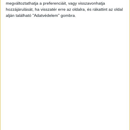
megváltoztathatja a preferenciáit, vagy visszavonhatja
hozzájárulását, ha visszatér erre az oldalra, és rákattint az oldal
alján található "Adatvédelem" gombra.
Korábbi adások
A rovat támogatói:
Még több podcast
DIGITAL CENTER