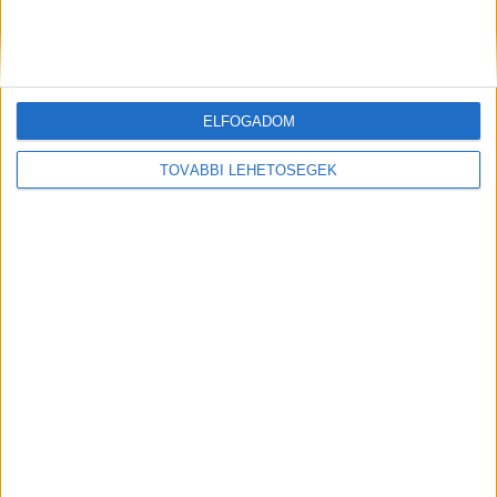
Hírlevél
feliratkozás
ELFOGADOM
TOVÁBBI LEHETŐSÉGEK
Iratkozz fel napi hírlevelünkre és kerülj képbe a média, az
ügynökségi és a reklám világ legfontosabb híreivel.
Email cím
*
Vezetéknév
*
Keresztnév
*