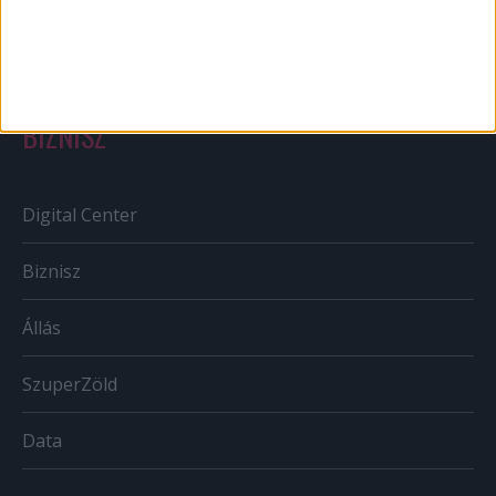
Tv/Rádió
BIZNISZ
Digital Center
Biznisz
Állás
SzuperZöld
Data