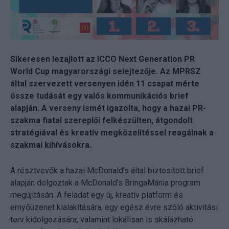
Sikeresen lezajlott az ICCO Next Generation PR
World Cup magyarországi selejtezője. Az MPRSZ
által szervezett versenyen idén 11 csapat mérte
össze tudását egy valós kommunikációs brief
alapján. A verseny ismét igazolta, hogy a hazai PR-
szakma fiatal szereplői felkészülten, átgondolt
stratégiával és kreatív megközelítéssel reagálnak a
szakmai kihívásokra.
A résztvevők a hazai McDonald’s által biztosított brief
alapján dolgoztak a McDonald’s BringaMánia program
megújításán. A feladat egy új, kreatív platform és
ernyőüzenet kialakítására, egy egész évre szóló aktivitási
terv kidolgozására, valamint lokálisan is skálázható