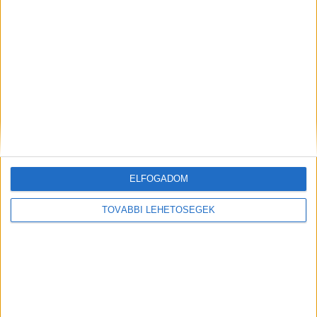
Még több podcast
ELFOGADOM
DIGITAL CENTER
TOVÁBBI LEHETŐSÉGEK
Új technikákkal támadnak a kiberbűnözők
Digital Center
2026. augusztus 7.
Hamis AI eszközökhöz kapcsolódó segítségnyújtó
oldalak, QR-kódos csalások és továbbra is egyre