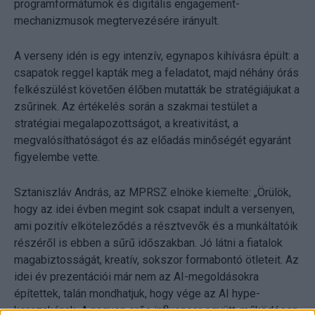
programformátumok és digitális engagement-
mechanizmusok megtervezésére irányult.
A verseny idén is egy intenzív, egynapos kihívásra épült: a
csapatok reggel kapták meg a feladatot, majd néhány órás
felkészülést követően élőben mutatták be stratégiájukat a
zsűrinek. Az értékelés során a szakmai testület a
stratégiai megalapozottságot, a kreativitást, a
megvalósíthatóságot és az előadás minőségét egyaránt
figyelembe vette.
Sztaniszláv András, az MPRSZ elnöke kiemelte: „Örülök,
hogy az idei évben megint sok csapat indult a versenyen,
ami pozitív elköteleződés a résztvevők és a munkáltatóik
részéről is ebben a sűrű időszakban. Jó látni a fiatalok
magabiztosságát, kreatív, sokszor formabontó ötleteit. Az
idei év prezentációi már nem az AI-megoldásokra
építettek, talán mondhatjuk, hogy vége az AI hype-
korszakának. A nagyon erős influencer együtt-működésen