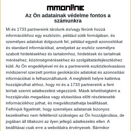
alapuló megoldások mellett viszont az earned-alapú
ötletek elmaradtak, pedig a PR szakma alapvetően erről
Az Ön adatainak védelme fontos a
szól. Bár alapvetően ők pitcheltek a zsűrinek, de
számunkra
igyekeztünk mi is visszajelzést adni és mi is sokat
Mi és 1733 partnereink tárolunk és/vagy férünk hozzá
tanultunk a gondolkodásukból – így vált egy kicsit
információkhoz egy eszközön, például sütik formájában, és
interaktívvá a program. Mindhárom dobogós csapat
személyes adatokat dolgozunk fel, például egyedi azonosítókat
kiemelkedő teljesítményt nyújtott és a győztes páros jó
és standard információkat, amelyeket az eszköz személyre
eséllyel indul a nemzetközi döntőben is.”
szabott hirdetésekhez és tartalomhoz, hirdetések és tartalmak
méréséhez, közönségmérésekhez és szolgáltatásfejlesztéshez
küld.
Az Ön engedélyével mi és a partnereink eszközleolvasásos
A selejtező dobogós csapatai:
módszerrel szerzett pontos geolokációs adatokat és azonosítási
információkat is felhasználhatunk. A megfelelő helyre kattintva
helyezett: Szerdahelyi Kornélia, Kotroczó Eszter – Salt
hozzájárulhat ahhoz, hogy mi és a 1733 partnereink a fent
Communications
leírtak szerint adatkezelést végezzünk. Másik lehetőségként a
hozzájárulás megadása vagy elutasítása előtt részletesebb
információkhoz juthat, és megváltoztathatja beállításait.
helyezett: Góczán Tamara, Kiss Panni – VML
Felhívjuk figyelmét, hogy személyes adatainak bizonyos
kezeléséhez nem feltétlenül szükséges az Ön hozzájárulása, de
helyezett: Korcsmáros Anna, Szebenszki Noémi – Next9
jogában áll tiltakozni az ilyen jellegű adatkezelés ellen. A
beállításai csak erre a weboldalra érvényesek. Bármikor