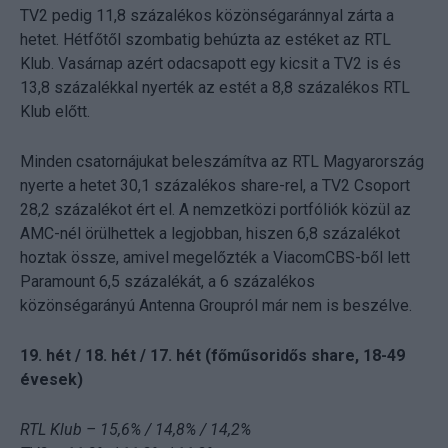
TV2 pedig 11,8 százalékos közönségaránnyal zárta a
hetet. Hétfőtől szombatig behúzta az estéket az RTL
Klub. Vasárnap azért odacsapott egy kicsit a TV2 is és
13,8 százalékkal nyerték az estét a 8,8 százalékos RTL
Klub előtt.
Minden csatornájukat beleszámítva az RTL Magyarország
nyerte a hetet 30,1 százalékos share-rel, a TV2 Csoport
28,2 százalékot ért el. A nemzetközi portfóliók közül az
AMC-nél örülhettek a legjobban, hiszen 6,8 százalékot
hoztak össze, amivel megelőzték a ViacomCBS-ből lett
Paramount 6,5 százalékát, a 6 százalékos
közönségarányú Antenna Groupról már nem is beszélve.
19. hét / 18. hét / 17. hét (főműsoridős share, 18-49
évesek)
RTL Klub – 15,6% / 14,8% / 14,2%