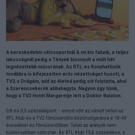
A kereskedelmi célcsoportnál A mi kis falunk, a teljes
lakosságnál pedig a Tények bizonyult a múlt hét
legnézettebb műsorának. Az RTL-es Konyhafőnök
továbbra is kifejezetten erős nézettséget hozott, a
TV2-s Drágám, add az életed pedig ott folytatta, ahol
a Szerencsekerék abbahagyta. Nagyon úgy tűnik,
hogy a TV2 Hotel Margaretje lett a Doktor Balaton.
0,8 és 0,5 százalékpont – ennyit nőtt az elmúlt héten az
RTL Klub és a TV2 főműsoridős közönségaránya a 18-49
éveseknél és főműsoridőben. Tehát az arányok nem
különösebben változtak. Az RTL Klub 15,6 százalékos, a