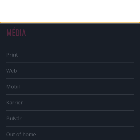
Országmárka
MÉDIA
Print
Web
Mobil
Karrier
Bulvár
Out of home