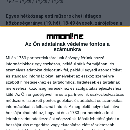
TV2 – 11,8% / 11,3% / 11,3%
Egyes hétköznap esti műsorok heti átlagos
közönségaránya (19. hét, 18-49 évesek, zárójelben a
korábbi hét adatai)
Az Ön adatainak védelme fontos a
RTL Klub
számunkra
Szerelem és más bajok – 3,4% (3%)
Mi és 1733 partnereink tárolunk és/vagy férünk hozzá
Híradó – 17,4% (18,7%) – hétfőtől vasárnapig
információkhoz egy eszközön, például sütik formájában, és
Fókusz – 17% (17,5%)
személyes adatokat dolgozunk fel, például egyedi azonosítókat
A Konyhafőnök – 18,2% (18,3%)
és standard információkat, amelyeket az eszköz személyre
szabott hirdetésekhez és tartalomhoz, hirdetések és tartalmak
TV2
méréséhez, közönségmérésekhez és szolgáltatásfejlesztéshez
Remények földje – 20,2% (19,4%)
küld.
Az Ön engedélyével mi és a partnereink eszközleolvasásos
Tények – 21,5% (21,8%) – hétfőtől vasárnapig
módszerrel szerzett pontos geolokációs adatokat és azonosítási
információkat is felhasználhatunk. A megfelelő helyre kattintva
Tények Plusz – 15,9% (16,5%) – hétfőtől szombatig
hozzájárulhat ahhoz, hogy mi és a 1733 partnereink a fent
Drágám, add az életed – 16% (korábbi héten a
leírtak szerint adatkezelést végezzünk. Másik lehetőségként a
Szerencsekerék 16,6%-ot ért el)
hozzájárulás megadása vagy elutasítása előtt részletesebb
Doktor Balaton – 8,5% (8,7%)