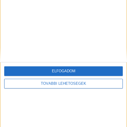
Még több podcast
ELFOGADOM
DIGITAL CENTER
TOVÁBBI LEHETŐSÉGEK
Molnár Martin jogsit szerez, Szilágyi Áron
kéziseknek szurkol
Digital Center
2026. augusztus 9.
A One Magyarország online videósorozatának második
évadában a támogatott sportolók és csapatok ismét