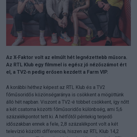
Az X-Faktor volt az elmúlt hét legnézettebb műsora.
Az RTL Klub egy filmmel is egész jó nézőszámot ért
el, a TV2-n pedig erősen kezdett a Farm VIP.
A korábbi héthez képest az RTL Klub és a TV2
főműsoridős közönségaránya is csökkent a mögöttünk
álló hét napban. Viszont a TV2-é többet csökkent, így nőtt
a két csatorna közötti főműsoridős különbség, ami 5,6
százalékpontot tett ki. A hétfőtől péntekig terjedő
időszakban ennek a fele, 2,8 százalékpont volt a két
televízió közötti differencia, hiszen az RTL Klub 14,2