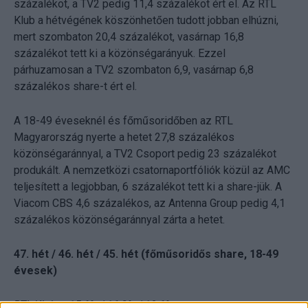
százalékot, a TV2 pedig 11,4 százalékot ért el. Az RTL
Klub a hétvégének köszönhetően tudott jobban elhúzni,
mert szombaton 20,4 százalékot, vasárnap 16,8
százalékot tett ki a közönségarányuk. Ezzel
párhuzamosan a TV2 szombaton 6,9, vasárnap 6,8
százalékos share-t ért el.
A 18-49 éveseknél és főműsoridőben az RTL
Magyarország nyerte a hetet 27,8 százalékos
közönségaránnyal, a TV2 Csoport pedig 23 százalékot
produkált. A nemzetközi csatornaportfóliók közül az AMC
teljesített a legjobban, 6 százalékot tett ki a share-jük. A
Viacom CBS 4,6 százalékos, az Antenna Group pedig 4,1
százalékos közönségaránnyal zárta a hetet.
47. hét / 46. hét / 45. hét (főműsoridős share, 18-49
évesek)
RTL Klub – 15,6% / 16,8% / 19,6%