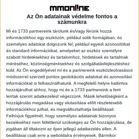
TV2 – 10% / 14,2% / 10,6%
Az Ön adatainak védelme fontos a
Egyes hétköznap esti műsorok heti átlagos
számunkra
közönségaránya (47. hét, 18-49 évesek, zárójelben a
Mi és 1733 partnereink tárolunk és/vagy férünk hozzá
korábbi hét adatai)
információkhoz egy eszközön, például sütik formájában, és
személyes adatokat dolgozunk fel, például egyedi azonosítókat
és standard információkat, amelyeket az eszköz személyre
RTL Klub
szabott hirdetésekhez és tartalomhoz, hirdetések és tartalmak
Szerelem van a levegőben – 3,7% (3,9%)
méréséhez, közönségmérésekhez és szolgáltatásfejlesztéshez
Híradó – 15,9% (16,5%) – hétfőtől vasárnapig
küld.
Az Ön engedélyével mi és a partnereink eszközleolvasásos
Fókusz – 12,8% (15%)
módszerrel szerzett pontos geolokációs adatokat és azonosítási
A Konyhafőnök VIP – 15,2% (17,9%)
információkat is felhasználhatunk. A megfelelő helyre kattintva
hozzájárulhat ahhoz, hogy mi és a 1733 partnereink a fent
leírtak szerint adatkezelést végezzünk. Másik lehetőségként a
TV2
hozzájárulás megadása vagy elutasítása előtt részletesebb
Remények földje – 13,1% (11,7%)
információkhoz juthat, és megváltoztathatja beállításait.
Tények – 14,7% (14%) – hétfőtől vasárnapig
Felhívjuk figyelmét, hogy személyes adatainak bizonyos
Tények Plusz – 10,9% (10,2%) – hétfőtől szombatig
kezeléséhez nem feltétlenül szükséges az Ön hozzájárulása, de
Farm VIP – 14,8% (korábbi héten a Ninja Warrior:13,7%)
jogában áll tiltakozni az ilyen jellegű adatkezelés ellen. A
Farm, ahol éltünk – 8,8%
beállításai csak erre a weboldalra érvényesek. Bármikor