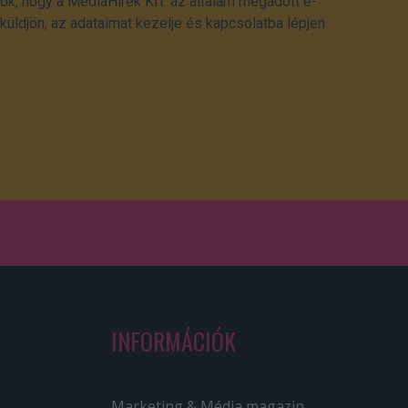
ok, hogy a MédiaHírek Kft. az általam megadott e-
üldjön, az adataimat kezelje és kapcsolatba lépjen
INFORMÁCIÓK
Marketing & Média magazin