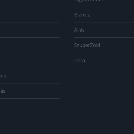
Biznisz
Állás
SzuperZöld
Data
ome
zás