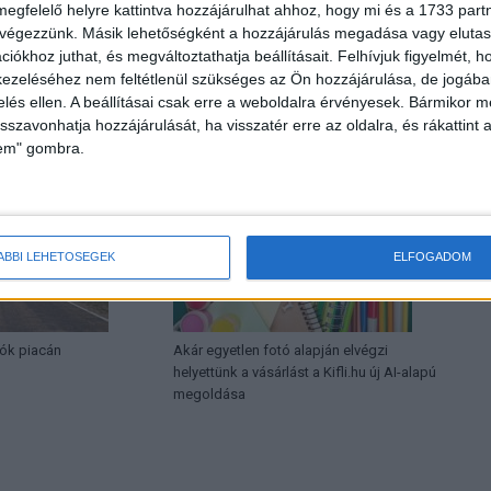
megfelelő helyre kattintva hozzájárulhat ahhoz, hogy mi és a 1733 partne
Következő cikk
 végezzünk. Másik lehetőségként a hozzájárulás megadása vagy elutasí
Új korszak jön Európában a telefonálásban
iókhoz juthat, és megváltoztathatja beállításait.
Felhívjuk figyelmét, 
ezeléséhez nem feltétlenül szükséges az Ön hozzájárulása, de jogában 
zelés ellen. A beállításai csak erre a weboldalra érvényesek. Bármikor m
HOR
isszavonhatja hozzájárulását, ha visszatér erre az oldalra, és rákattint a
lem" gombra.
ÁBBI LEHETŐSÉGEK
ELFOGADOM
ók piacán
Akár egyetlen fotó alapján elvégzi
helyettünk a vásárlást a Kifli.hu új AI-alapú
megoldása