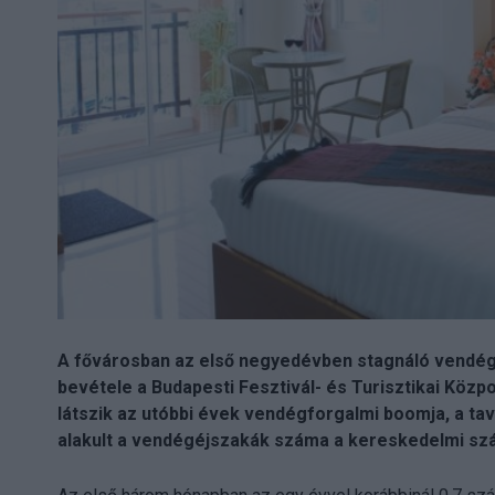
A fővárosban az első negyedévben stagnáló vendégf
bevétele a Budapesti Fesztivál- és Turisztikai Közp
látszik az utóbbi évek vendégforgalmi boomja, a tav
alakult a vendégéjszakák száma a kereskedelmi szá