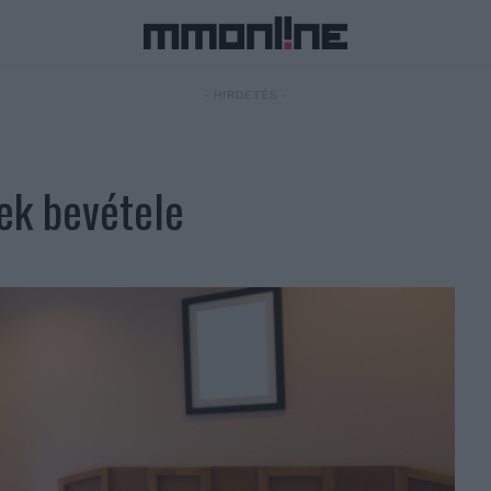
- HIRDETÉS -
yek bevétele