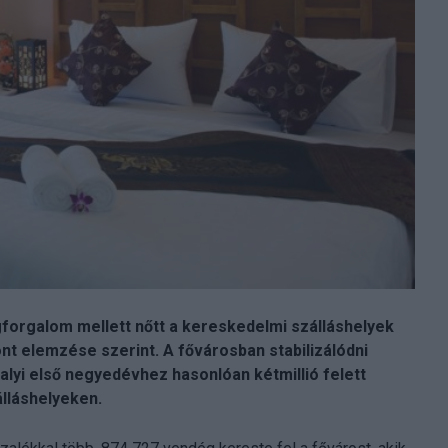
orgalom mellett nőtt a kereskedelmi szálláshelyek
ont elemzése szerint. A fővárosban stabilizálódni
alyi első negyedévhez hasonlóan kétmillió felett
lláshelyeken.