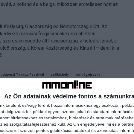
svéd, a holland és a belga, miközben erőteljesen nőtt az
t Királyság, Olaszország és Németország előtt. Az
 a kedvező márciusi forgalomnak köszönhetően
 szorosan mögötte áll Franciaország, a hetedik Izrael, a
üldő ország, a Koreai Köztársaság és Kína áll – derül ki a
l.
Budapesti Tavaszi Fesztivál
szálláshely
vendégéjszaka
Az Ön adatainak védelme fontos a számunkr
nk tárolunk és/vagy férünk hozzá információkhoz egy eszközön, példáu
t dolgozunk fel, például egyedi azonosítókat és standard információk
abott hirdetésekhez és tartalomhoz, hirdetések és tartalmak méréséhe
és szolgáltatásfejlesztéshez küld.
Az Ön engedélyével mi és a partne
dszerrel szerzett pontos geolokációs adatokat és azonosítási informác