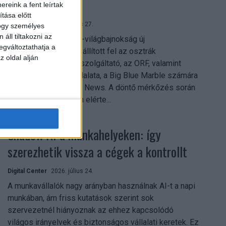
mindent vitt
reink a fent leírtak
tása előtt
Digital Center
2026. július 27.
hogy személyes
áll tiltakozni az
A 2026-os labdarúgó-világbajnokság új
egváltoztathatja a
streamingrekordokat állított fel az osztrák
z oldal alján
közszolgálati műsorszolgáltató, az ORF, valamint
technológiai leányvállalata, a Big Blue Marble számára
– írja a Broadband TV News. A döntő mérkőzés során
az átlagos nézőszám elérte...
Shadow AI a munkahelyeken: így
szerezhetik vissza a cégek a kontrollt
Digital Center
2026. július 24.
A munkavállalók nagy arányban használnak AI-t a napi
munkában, ám friss kutatások szerint sok
szervezetnél hiányoznak az ehhez kapcsolódó
világos irányelvek és biztonságos vállalati keretek. Ez