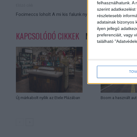
felhasználhatunk. A 
Előző cikk
szerint adatkezelést
Focimeccs loholt A mi kis falunk nyomában
részletesebb informác
adatainak bizonyos k
ilyen jellegű adatke
KAPCSOLÓDÓ CIKKEK
MORE FROM AUT
preferenciáit, vagy v
található "Adatvéde
TOV
Új márkabolt nyílik az Etele Plázában
Boom a használt aut