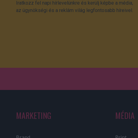
Iratkozz fel napi hírlevelünkre és kerülj képbe a média,
az ügynökségi és a reklám világ legfontosabb híreivel.
MARKETING
MÉDIA
Brand
Print