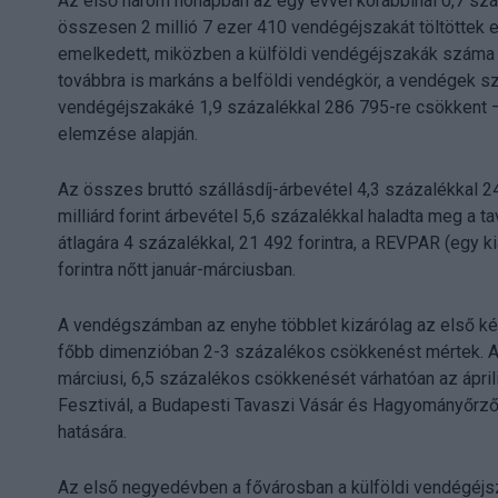
Az első három hónapban az egy évvel korábbinál 0,7 száz
összesen 2 millió 7 ezer 410 vendégéjszakát töltöttek e
emelkedett, miközben a külföldi vendégéjszakák száma l
továbbra is markáns a belföldi vendégkör, a vendégek szá
vendégéjszakáké 1,9 százalékkal 286 795-re csökkent – 
elemzése alapján.
Az összes bruttó szállásdíj-árbevétel 4,3 százalékkal 24,
milliárd forint árbevétel 5,6 százalékkal haladta meg a t
átlagára 4 százalékkal, 21 492 forintra, a REVPAR (egy k
forintra nőtt január-márciusban.
A vendégszámban az enyhe többlet kizárólag az első k
főbb dimenzióban 2-3 százalékos csökkenést mértek. A
márciusi, 6,5 százalékos csökkenését várhatóan az ápril
Fesztivál, a Budapesti Tavaszi Vásár és Hagyományőrző K
hatására.
Az első negyedévben a fővárosban a külföldi vendégéjs