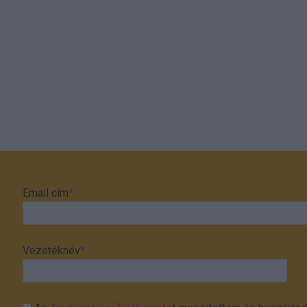
Email cím
*
Vezetéknév
*