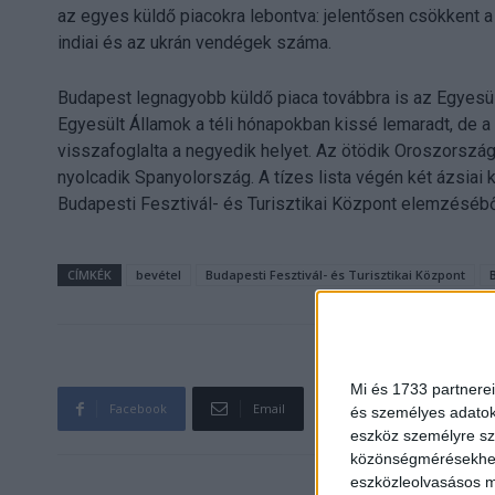
az egyes küldő piacokra lebontva: jelentősen csökkent a 
indiai és az ukrán vendégek száma.
Budapest legnagyobb küldő piaca továbbra is az Egyesül
Egyesült Államok a téli hónapokban kissé lemaradt, de
visszafoglalta a negyedik helyet. Az ötödik Oroszország,
nyolcadik Spanyolország. A tízes lista végén két ázsiai k
Budapesti Fesztivál- és Turisztikai Központ elemzésébő
CÍMKÉK
bevétel
Budapesti Fesztivál- és Turisztikai Központ
Mi és 1733 partnerei
Facebook
Email
és személyes adatoka
eszköz személyre sz
közönségmérésekhez 
eszközleolvasásos mó