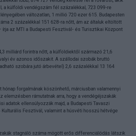
alékkal több, 874 727 vendég kereste fel a fővárost, akik
l, a külföldi vendégszám fél százalékkal, 723 099-re
ényegében változatlan, 1 millió 720 ezer 615. Budapesten
ma 2 százalékkal 151 628-ra nőtt, ám az általuk eltöltött
írja az MTI a Budapesti Fesztivál- és Turisztikai Központ
3 milliárd forintra nőtt, a külföldiektől származó 21,6
avalyi év azonos időszakit. A szállodai szobák bruttó
iadható szobára jutó árbevétel) 2,6 százalékkal 13 164
ét hónap forgalmának köszönhető, márciusban valamennyi
z elemzésben rámutatnak arra, hogy a vendégéjszakák
isi adatok ellensúlyozzák majd, a Budapesti Tavaszi
ulturális Fesztivál, valamint a húsvéti hosszú hétvége
zakák stagnáló száma mögött erős differenciálódás látszik