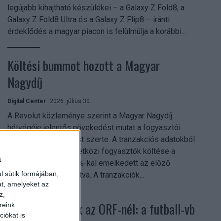
legújabb kihajtható készülékei – a Galaxy Z Fold8, a
Galaxy Z Fold8 Ultra és a Galaxy Z Flip8 – iránti
érdeklődés a magyar piacon is felülmúlja a korábbi...
Költési bummot hozott a Magyar
Nagydíj
Digital Center
2026. július 30.
A Revolut közleménye szerint a Magyar Nagydíj
hétvégéje jelentős növekedést mutat a fogyasztói
aktivitásban Budapest szerte. A tranzakciós adatokból
kiderül, hogy a nemzetközi fogyasztók költése a
a
versenyhétvégén 26%-kal emelkedett az előző
l sütik formájában,
hétvégéhez viszonyítva. A tranzakciók...
at, amelyeket az
z,
Rekordok dőltek az ORF-nél: a futball-vb
reink
iókat is