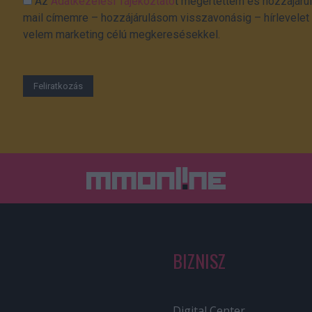
Az
Adatkezelési Tájékoztató
t megértettem és hozzájárul
mail címemre – hozzájárulásom visszavonásig – hírlevelet k
velem marketing célú megkeresésekkel.
BIZNISZ
Digital Center