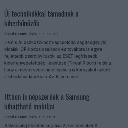
Új technikákkal támadnak a
kiberbűnözők
Digital Center
2026. augusztus 7.
Hamis AI eszközökhöz kapcsolódó segítségnyújtó
oldalak, QR-kódos csalások és továbbra is egyre
fejlettebb zsarolóvírusok: az ESET legfrissebb
kiberfenyegetettségi jelentése (Threat Riport) feltárja,
hogy a mesterséges intelligencia új korszakot nyitott
a kibertámadásokban. Az AI nemcsak...
Itthon is népszerűek a Samsung
kihajtható mobiljai
Digital Center
2026. augusztus 3.
A Samsung Electronics július 22-én bemutatott