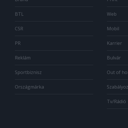
BTL
Web
CSR
Mobil
PR
Karrier
Reklám
Bulvár
Sportbiznisz
Out of h
Országmárka
Szabályo
Tv/Rádió