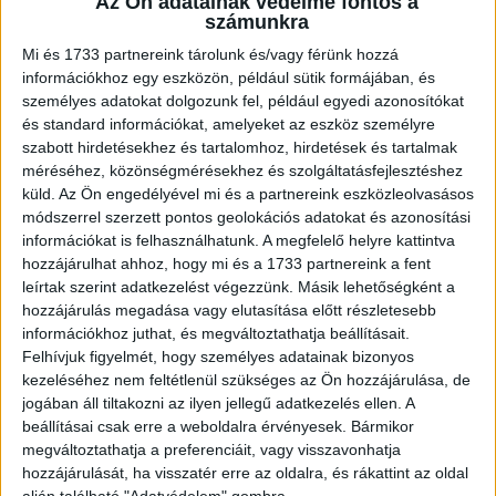
Az Ön adatainak védelme fontos a
számunkra
11,1%-os részesedéssel, míg a harmadik helyezés az M1
csatornával kibővült hírcsatornáké lett 8 százalékkal,
Mi és 1733 partnereink tárolunk és/vagy férünk hozzá
szoros versenyben a gyerekcsatornákkal melyek a napi
információkhoz egy eszközön, például sütik formájában, és
átlagos tévénézési időből 6,9%-ban részesedtek az idei
személyes adatokat dolgozunk fel, például egyedi azonosítókat
és standard információkat, amelyeket az eszköz személyre
harmadik negyedév – vagyis a nyári – kora őszi időszak –
szabott hirdetésekhez és tartalomhoz, hirdetések és tartalmak
során.
méréséhez, közönségmérésekhez és szolgáltatásfejlesztéshez
A sugárzási időből és műsorfogyasztásból való
küld.
Az Ön engedélyével mi és a partnereink eszközleolvasásos
részesedések az egyes műsortípusok esetében eltérően
módszerrel szerzett pontos geolokációs adatokat és azonosítási
alakultak1. A vizsgált időszakban a mozifilm műsoridőből
információkat is felhasználhatunk. A megfelelő helyre kattintva
való részesedése 8,6%-os volt, és ennek felét
hozzájárulhat ahhoz, hogy mi és a 1733 partnereink a fent
akciófilmek illetve vígjátékok tették ki. A tévénézési
leírtak szerint adatkezelést végezzünk. Másik lehetőségként a
hozzájárulás megadása vagy elutasítása előtt részletesebb
időből a mozifilmek 15,2 százalékban részesedtek,
információkhoz juthat, és megváltoztathatja beállításait.
melyből 9,3%-ot az akciófilmek és vígjátékok mondhattak
Felhívjuk figyelmét, hogy személyes adatainak bizonyos
magukénak. A „nem zenés fikció” 2 kategóriájába sorolt
kezeléséhez nem feltétlenül szükséges az Ön hozzájárulása, de
műsorok 30,2%-ban részesedtek a sugárzási időből,
jogában áll tiltakozni az ilyen jellegű adatkezelés ellen. A
melynek kétharmadát sorozatok és szappanoperák
beállításai csak erre a weboldalra érvényesek. Bármikor
alkották, a fennmaradó harmad pedig majdnem teljes
megváltoztathatja a preferenciáit, vagy visszavonhatja
egészében animációs filmekből állt. A tévével történő
hozzájárulását, ha visszatér erre az oldalra, és rákattint az oldal
alján található "Adatvédelem" gombra.