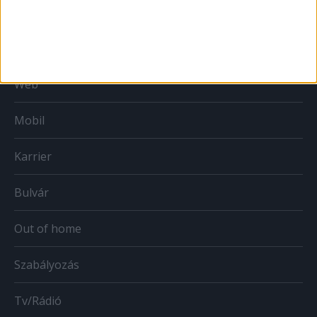
Print
Web
Mobil
Karrier
Bulvár
Out of home
Szabályozás
Tv/Rádió