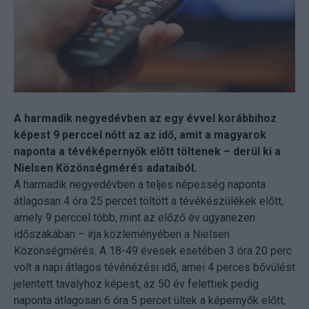
A harmadik negyedévben az egy évvel korábbihoz
képest 9 perccel nőtt az az idő, amit a magyarok
naponta a tévéképernyők előtt töltenek – derül ki a
Nielsen Közönségmérés adataiból.
A harmadik negyedévben a teljes népesség naponta
átlagosan 4 óra 25 percet töltött a tévékészülékek előtt,
amely 9 perccel több, mint az előző év ugyanezen
időszakában – írja közleményében a Nielsen
Közönségmérés. A 18-49 évesek esetében 3 óra 20 perc
volt a napi átlagos tévénézési idő, amei 4 perces bővülést
jelentett tavalyhoz képest, az 50 év felettiek pedig
naponta átlagosan 6 óra 5 percet ültek a képernyők előtt,