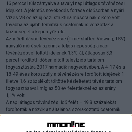
16 perccel túlszárnyalva a tavalyi napi átlagos tévénézési
idejüket. A jelentős növekedés forrása elsősorban a nyári
Vizes VB és az új őszi struktúra műsorainak sikere volt,
továbbá az újabb tematikus csatornák is vonzották a
közönséget a képernyők elé.
Az időeltolásos tévénézésre (Time-shifted Viewing, TSV)
irányuló mérések szerint a teljes népesség a napi
tévénézéssel töltött idejének 1,3%-át, átlagosan 3,3
percet fordított időben eltolt televíziós tartalom
fogyasztására 2017 harmadik negyedévében. A 4-17 és a
18-49 éves korosztály a tévénézésre fordított idejének 1
illetve 1,6 százalékát töltötte késleltetett tévés tartalom
fogyasztásával, míg az 50 év felettieknél ez az arány
1,1% volt.
A napi átlagos tévénézési idő felét – 49,8 százalékát
fordították a nézők az általános szórakoztató csatornák
csoportjára, amely 2017-től már a TV2, RTL Klub, M3, Duna
TV és Duna World csatornákat is magában foglalja. A
filmcsatornák csoportja volt a második legnépszerűbb