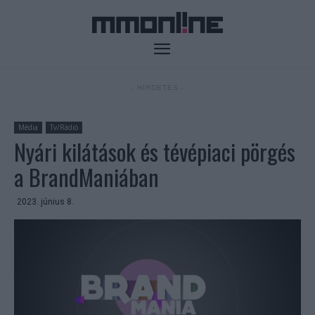
- HIRDETÉS -
Média
Tv/Rádió
Nyári kilátások és tévépiaci pörgés
a BrandManiában
2023. június 8.