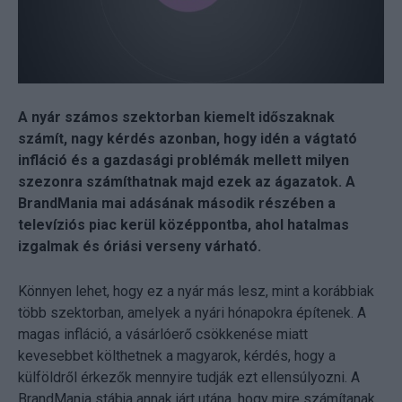
A nyár számos szektorban kiemelt időszaknak
számít, nagy kérdés azonban, hogy idén a vágtató
infláció és a gazdasági problémák mellett milyen
szezonra számíthatnak majd ezek az ágazatok. A
BrandMania mai adásának második részében a
televíziós piac kerül középpontba, ahol hatalmas
izgalmak és óriási verseny várható.
Könnyen lehet, hogy ez a nyár más lesz, mint a korábbiak
több szektorban, amelyek a nyári hónapokra építenek. A
magas infláció, a vásárlóerő csökkenése miatt
kevesebbet költhetnek a magyarok, kérdés, hogy a
külföldről érkezők mennyire tudják ezt ellensúlyozni. A
BrandMania stábja annak járt utána, hogy mire számítanak