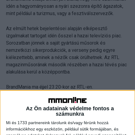
idén a hagyományosan a nyári szezonra építő ágazatok,
mint például a turizmus, vagy a fesztiválszervezők.
Az elmúlt hetek bejelentései alapján elképesztő
izgalmakat tartogat idén ősszel a hazai televíziós piac.
Sorozatban jönnek a saját gyártású műsorok és
nemzetközi sikerprodukciók, a verseny pedig egyre
kiélezettebb, aminek a nézők csak örülhetnek. Az RTL
magazinműsorának második részében a hazai tévés piac
alakulása kerül a középpontba.
BrandMania ma éjjel 23:20-kor az RTL-en.
Az Ön adatainak védelme fontos a
számunkra
Videólejátszó
Mi és 1733 partnereink tárolunk és/vagy férünk hozzá
információkhoz egy eszközön, például sütik formájában, és