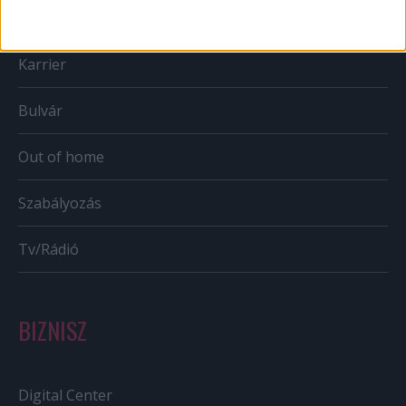
Mobil
Karrier
Bulvár
Out of home
Szabályozás
Tv/Rádió
BIZNISZ
Digital Center