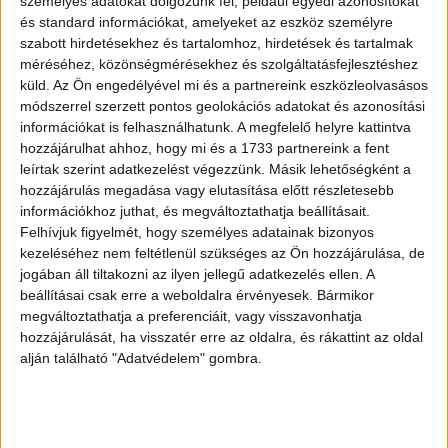
személyes adatokat dolgozunk fel, például egyedi azonosítókat
és standard információkat, amelyeket az eszköz személyre
szabott hirdetésekhez és tartalomhoz, hirdetések és tartalmak
méréséhez, közönségmérésekhez és szolgáltatásfejlesztéshez
küld.
Az Ön engedélyével mi és a partnereink eszközleolvasásos
módszerrel szerzett pontos geolokációs adatokat és azonosítási
információkat is felhasználhatunk. A megfelelő helyre kattintva
00:00
00:30
hozzájárulhat ahhoz, hogy mi és a 1733 partnereink a fent
leírtak szerint adatkezelést végezzünk. Másik lehetőségként a
hozzájárulás megadása vagy elutasítása előtt részletesebb
információkhoz juthat, és megváltoztathatja beállításait.
OLVASTA MÁR?
Felhívjuk figyelmét, hogy személyes adatainak bizonyos
kezeléséhez nem feltétlenül szükséges az Ön hozzájárulása, de
jogában áll tiltakozni az ilyen jellegű adatkezelés ellen. A
beállításai csak erre a weboldalra érvényesek. Bármikor
megváltoztathatja a preferenciáit, vagy visszavonhatja
hozzájárulását, ha visszatér erre az oldalra, és rákattint az oldal
alján található "Adatvédelem" gombra.