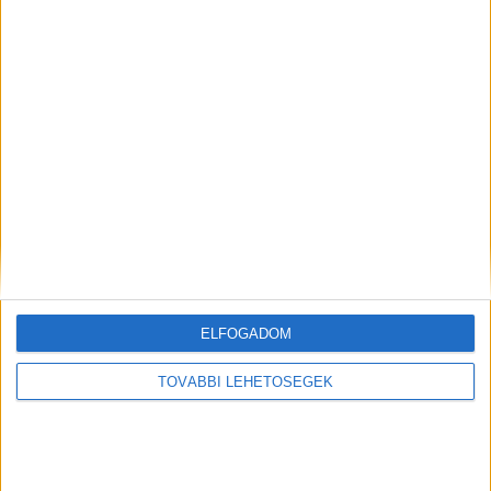
A RADIOCAFÉN
ELFOGADOM
TOVÁBBI LEHETŐSÉGEK