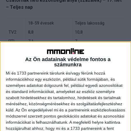
Csatornák heti közönségaránya (százalék) – 17. hét
– Teljes nap
18-59 évesek
Teljes lakosság
TV2
8,8
10,8
RTL
7,1
7
A legnagyobb csatornaportfóliók nézői részesedése
Az Ön adatainak védelme fontos a
(teljes nap, százalék)
számunkra
Mi és 1733 partnereink tárolunk és/vagy férünk hozzá
18-59
Teljes
információkhoz egy eszközön, például sütik formájában, és
személyes adatokat dolgozunk fel, például egyedi azonosítókat
évesek
lakosság
és standard információkat, amelyeket az eszköz személyre
TV2 Csoport
22,5
23,3
szabott hirdetésekhez és tartalomhoz, hirdetések és tartalmak
méréséhez, közönségmérésekhez és szolgáltatásfejlesztéshez
RTL Magyarország
19,9
17,7
küld.
Az Ön engedélyével mi és a partnereink eszközleolvasásos
AMC Networks
6,1
5,7
módszerrel szerzett pontos geolokációs adatokat és azonosítási
MTVA
4,9
8,7
információkat is felhasználhatunk. A megfelelő helyre kattintva
hozzájárulhat ahhoz, hogy mi és a 1733 partnereink a fent