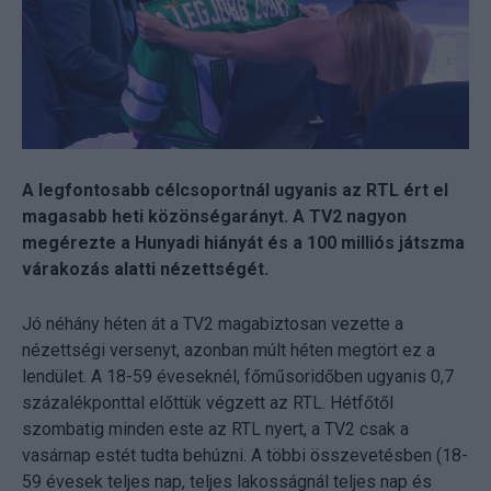
A legfontosabb célcsoportnál ugyanis az RTL ért el
magasabb heti közönségarányt. A TV2 nagyon
megérezte a Hunyadi hiányát és a 100 milliós játszma
várakozás alatti nézettségét.
Jó néhány héten át a TV2 magabiztosan vezette a
nézettségi versenyt, azonban múlt héten megtört ez a
lendület. A 18-59 éveseknél, főműsoridőben ugyanis 0,7
százalékponttal előttük végzett az RTL. Hétfőtől
szombatig minden este az RTL nyert, a TV2 csak a
vasárnap estét tudta behúzni. A többi összevetésben (18-
59 évesek teljes nap, teljes lakosságnál teljes nap és