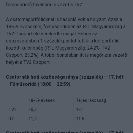
főműsoridő) továbbra is vezet a TV2.
A csatornaportfólióknál is hasonló volt a helyzet. Azaz a
18-59 éveseknél, főműsoridőben az RTL Magyarország a
TV2 Csoport elé verekedte magát. Ebben az
összevetésben 1 százalékpontot tett ki a két portfólió
közötti különbség (RTL Magyarország: 24,2%, TV2
Csoport: 23,2%). A többi bontásban itt is megőrizte vezető
helyét a TV2 Csoport.
Csatornák heti közönségaránya (százalék) – 17. hét
– Főműsoridő (18:00 – 22:59)
18-59 évesek
Teljes lakosság
TV2
10,7
13,1
RTL
11,4
11,5