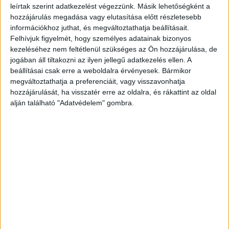
Network4
3,8
5,6
leírtak szerint adatkezelést végezzünk. Másik lehetőségként a
Antenna Entertainment
hozzájárulás megadása vagy elutasítása előtt részletesebb
3,2
2,4
információkhoz juthat, és megváltoztathatja beállításait.
Group
Felhívjuk figyelmét, hogy személyes adatainak bizonyos
Warner Bros.Discovery
3,1
3,4
kezeléséhez nem feltétlenül szükséges az Ön hozzájárulása, de
jogában áll tiltakozni az ilyen jellegű adatkezelés ellen. A
Paramount Global
2,4
1,9
beállításai csak erre a weboldalra érvényesek. Bármikor
megváltoztathatja a preferenciáit, vagy visszavonhatja
Napi műsorok heti átlagos közönségaránya (18-59
hozzájárulását, ha visszatér erre az oldalra, és rákattint az oldal
évesek / teljes lakosság, zárójelben a korábbi hét
alján található "Adatvédelem" gombra.
adatai)
TV2
Tények –
15,7% / 19,6%
(15,6% / 19,8%)
Tények Plusz –
11,2% / 13,6%
(11% / 13,6%)
100 milliós játszma –
9,7% / 12%
(9,6% / 13%)
RTL
Híradó –
16,9% / 19,6%
(17,4% / 19,8%)
Fókusz –
12,7% / 12,1%
(13,1% / 11,9%)