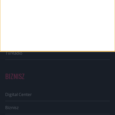
Karrier
Bulvár
Out of home
Szabályozás
Tv/Rádió
BIZNISZ
Digital Center
Biznisz