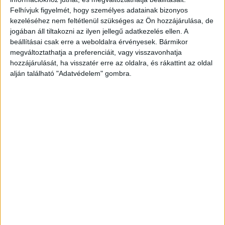
National Geographic műsorán
Felhívjuk figyelmét, hogy személyes adatainak bizonyos
kezeléséhez nem feltétlenül szükséges az Ön hozzájárulása, de
jogában áll tiltakozni az ilyen jellegű adatkezelés ellen. A
Versenyben a legjobb filmnek járó
beállításai csak erre a weboldalra érvényesek. Bármikor
FIPRESCI Nagydíjért a Csendes barát
megváltoztathatja a preferenciáit, vagy visszavonhatja
hozzájárulását, ha visszatér erre az oldalra, és rákattint az oldal
alján található "Adatvédelem" gombra.
Kulináris kalandok a TV Paprika új
sorozataival