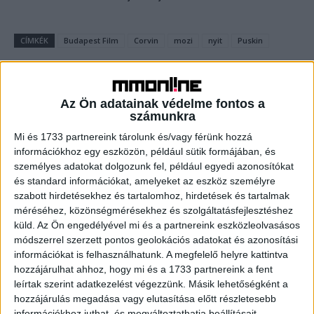
CÍMKÉK
Budapest Film
Corvin
mozi
nyit
Puskin
Az Ön adatainak védelme fontos a
számunkra
Facebook
Email
Mi és 1733 partnereink tárolunk és/vagy férünk hozzá
információkhoz egy eszközön, például sütik formájában, és
személyes adatokat dolgozunk fel, például egyedi azonosítókat
és standard információkat, amelyeket az eszköz személyre
Előző cikk
Következő cikk
szabott hirdetésekhez és tartalomhoz, hirdetések és tartalmak
Veszélyben az Index
Ügynökségeket választott a
méréséhez, közönségmérésekhez és szolgáltatásfejlesztéshez
függetlensége
Telekom
küld.
Az Ön engedélyével mi és a partnereink eszközleolvasásos
módszerrel szerzett pontos geolokációs adatokat és azonosítási
információkat is felhasználhatunk. A megfelelő helyre kattintva
hozzájárulhat ahhoz, hogy mi és a 1733 partnereink a fent
KAPCSOLÓDÓ CIKKEK
MORE FROM AUTHOR
leírtak szerint adatkezelést végezzünk. Másik lehetőségként a
hozzájárulás megadása vagy elutasítása előtt részletesebb
Izgalmas premierek a
információkhoz juthat, és megváltoztathatja beállításait.