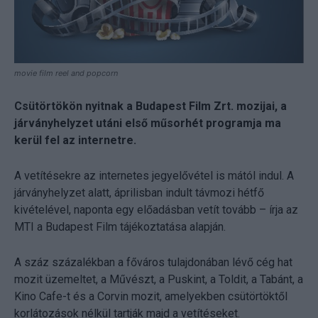
movie film reel and popcorn
Csütörtökön nyitnak a Budapest Film Zrt. mozijai, a
járványhelyzet utáni első műsorhét programja ma
kerül fel az internetre.
A vetítésekre az internetes jegyelővétel is mától indul. A
járványhelyzet alatt, áprilisban indult távmozi hétfő
kivételével, naponta egy előadásban vetít tovább – írja az
MTI a Budapest Film tájékoztatása alapján.
A száz százalékban a főváros tulajdonában lévő cég hat
mozit üzemeltet, a Művészt, a Puskint, a Toldit, a Tabánt, a
Kino Cafe-t és a Corvin mozit, amelyekben csütörtöktől
korlátozások nélkül tartják majd a vetítéseket.