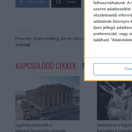
Facebook
Email
felhasználhatunk. A 
szerint adatkezelést
részletesebb informác
adatainak bizonyos k
ilyen jellegű adatke
Előző cikk
preferenciáit, vagy v
Porsche stops making diesel cars after VW emissions
található "Adatvéde
scandal
KAPCSOLÓDÓ CIKKEK
MORE FROM AUT
TOV
Izgalmas premierek a
Versenyben a legjob
National Geographic műsorán
Nagydíjért a Csende