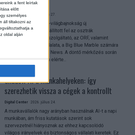
mindent vitt
reink a fent leírtak
tása előtt
Digital Center
2026. július 27.
hogy személyes
áll tiltakozni az
A 2026-os labdarúgó-világbajnokság új
egváltoztathatja a
streamingrekordokat állított fel az osztrák
z oldal alján
közszolgálati műsorszolgáltató, az ORF, valamint
technológiai leányvállalata, a Big Blue Marble számára
– írja a Broadband TV News. A döntő mérkőzés során
az átlagos nézőszám elérte...
Shadow AI a munkahelyeken: így
szerezhetik vissza a cégek a kontrollt
Digital Center
2026. július 24.
A munkavállalók nagy arányban használnak AI-t a napi
munkában, ám friss kutatások szerint sok
szervezetnél hiányoznak az ehhez kapcsolódó
világos irányelvek és biztonságos vállalati keretek. Ez