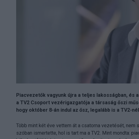
Piacvezetők vagyunk újra a teljes lakosságban, és 
a TV2 Csoport vezérigazgatója a társaság őszi műso
hogy október 8-án indul az ősz, legalább is a TV2-nél
Több mint két éve vettem át a csatorna vezetését, nem so
szóban ismertette, hol is tart ma a TV2. Mint mondta: pi