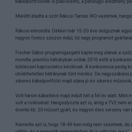
kábelportfólióink is piacvezető, a pénzügyi eredmény pe
Mielőtt átadta a szót Rákosi Tamás IKO vezérnek, hangsúl
Rákosi elmondta: Dirkkel már 15-20 éve dolgoznak együt
nagyon fontos szezon indul, tíz nagy programot gyártana
Fischer Gábor programigazgató kapta meg utánuk a szót, 
mondta: jelentős hátrányban voltak 2016 előtt a konkuren
túléléssel kapcsolatos kérdések. A konkurencia pedig kö
utolérhetetlen hátránynak tűnt mindez. De nagyszabású p
sikeres kábelportfólió majd utána jó és sikeres műsorok,
Volt három kábeltévé majd indult hét a fél év alatt. Min
volt a riválisénál. Hangsúlyozta azt is, amíg a TV2 nem
évente kb. 20 műsort gyárt, és nagyon éles verseny van 
Kiemelte azt is, hogy 18-49-ben még nem vezetnek, de am
váltás, és a negyedik negyedévben itt is változás lesz”.