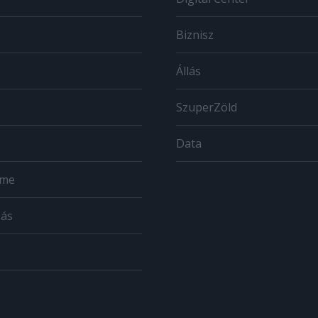
Biznisz
Állás
SzuperZöld
Data
ome
zás