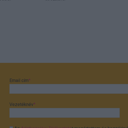
Email cím
*
Vezetéknév
*