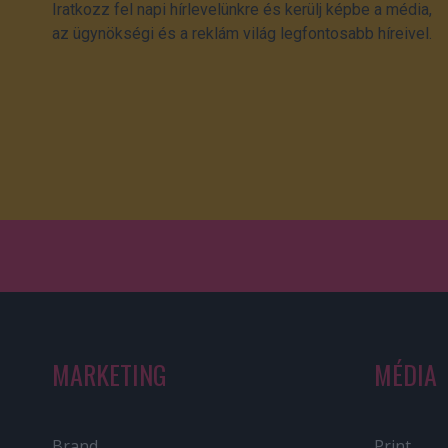
Iratkozz fel napi hírlevelünkre és kerülj képbe a média,
az ügynökségi és a reklám világ legfontosabb híreivel.
MARKETING
MÉDIA
Brand
Print