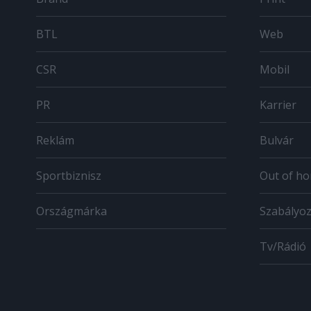
BTL
Web
CSR
Mobil
PR
Karrier
Reklám
Bulvár
Sportbiznisz
Out of h
Országmárka
Szabályo
Tv/Rádió