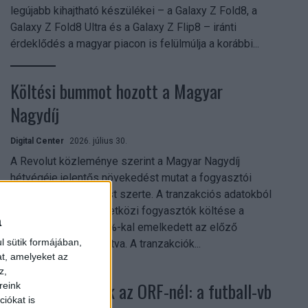
legújabb kihajtható készülékei – a Galaxy Z Fold8, a
Galaxy Z Fold8 Ultra és a Galaxy Z Flip8 – iránti
érdeklődés a magyar piacon is felülmúlja a korábbi...
Költési bummot hozott a Magyar
Nagydíj
Digital Center
2026. július 30.
A Revolut közleménye szerint a Magyar Nagydíj
hétvégéje jelentős növekedést mutat a fogyasztói
aktivitásban Budapest szerte. A tranzakciós adatokból
kiderül, hogy a nemzetközi fogyasztók költése a
a
versenyhétvégén 26%-kal emelkedett az előző
l sütik formájában,
hétvégéhez viszonyítva. A tranzakciók...
at, amelyeket az
z,
Rekordok dőltek az ORF-nél: a futball-vb
reink
iókat is