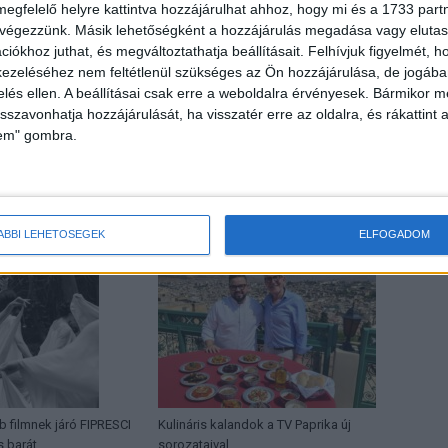
megfelelő helyre kattintva hozzájárulhat ahhoz, hogy mi és a 1733 partne
 végezzünk. Másik lehetőségként a hozzájárulás megadása vagy elutasí
iókhoz juthat, és megváltoztathatja beállításait.
Felhívjuk figyelmét, 
ezeléséhez nem feltétlenül szükséges az Ön hozzájárulása, de jogában 
zelés ellen. A beállításai csak erre a weboldalra érvényesek. Bármikor m
Következő cikk
isszavonhatja hozzájárulását, ha visszatér erre az oldalra, és rákattint a
Díjat nyert a CEWE
lem" gombra.
HOR
ÁBBI LEHETŐSÉGEK
ELFOGADOM
b filmnek járó FIPRESCI
Kulináris kalandok a TV Paprika új
s barát
sorozataival