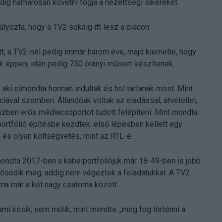
dig hamarosan követni fogja a nézettségi sikereket.
yozta, hogy a TV2 sokáig itt lesz a piacon.
t, a TV2-nél pedig immár három éve, majd kiemelte, hogy
k éppen, idén pedig 750 órányi műsort készítenek.
aki elmondta honnan indultak és hol tartanak most. Mint
ciával szemben. Állandóak voltak az eladással, átvétellel,
zben erős médiacsoportot tudott felépíteni. Mint mondta:
ortfólió építésbe kezdtek: első lépésben kellett egy
 és olyan költségvetés, mint az RTL-é.
t mondta 2017-ben a kábelportfóliójuk már 18-49-ben is jobb
 erősödik meg, addig nem végeztek a feladatukkal. A TV2
ma már a két nagy csatorna között.
i késik, nem múlik, mint mondta: „meg fog történni a