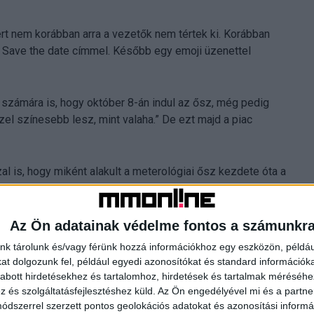
ért nem korábban arra a vezetők nem tértek ki. Korábban
. Save the date címmel. Később egy emoji üzenettel
számára is, hogy október 8-án indul az ősz, még pedig
el színesebb lesz, mint valaha.” De ezt majd a piac
l is, hogy miként alakult a meterológiai ősz kezdete óta a
Az Ön adatainak védelme fontos a számunkr
TV2 Csoport
nk tárolunk és/vagy férünk hozzá információkhoz egy eszközön, példáu
t dolgozunk fel, például egyedi azonosítókat és standard információk
abott hirdetésekhez és tartalomhoz, hirdetések és tartalmak méréséhe
és szolgáltatásfejlesztéshez küld.
Az Ön engedélyével mi és a partne
dszerrel szerzett pontos geolokációs adatokat és azonosítási informác