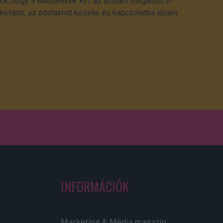
ok, hogy a MédiaHírek Kft. az általam megadott e-
üldjön, az adataimat kezelje és kapcsolatba lépjen
INFORMÁCIÓK
Marketing & Média magazin