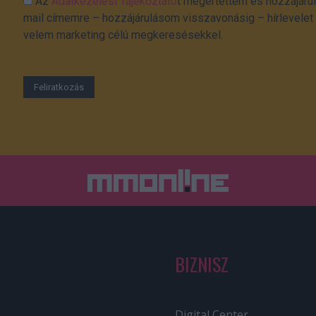
Az
Adatkezelési Tájékoztató
t megértettem és hozzájárul
mail címemre – hozzájárulásom visszavonásig – hírlevelet k
velem marketing célú megkeresésekkel.
BIZNISZ
Digital Center