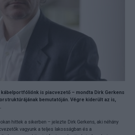
a kábelportfóliónk is piacvezető – mondta Dirk Gerkens
rstruktúrájának bemutatóján. Végre kiderült az is,
.
kan hittek a sikerben – jelezte Dirk Gerkens, aki néhány
acvezetők vagyunk a teljes lakosságban és a