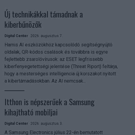
Új technikákkal támadnak a
kiberbűnözők
Digital Center
2026. augusztus 7.
Hamis AI eszközökhöz kapcsolódó segítségnyújtó
oldalak, QR-kódos csalások és továbbra is egyre
fejlettebb zsarolóvírusok: az ESET legfrissebb
kiberfenyegetettségi jelentése (Threat Riport) feltárja,
hogy a mesterséges intelligencia új korszakot nyitott
a kibertámadásokban. Az AI nemcsak...
Itthon is népszerűek a Samsung
kihajtható mobiljai
Digital Center
2026. augusztus 3.
A Samsung Electronics július 22-én bemutatott