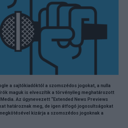
gle a sajtókiadóktól a szomszédos jogokat, a nulla
írók maguk is elveszítik a törvényileg meghatározott
t Media. Az úgynevezett “Extended News Previews
at határoznak meg, de igen átfogó jogosultságokat
 megkötésével kizárja a szomszédos jogoknak a