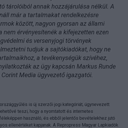
ó tárolóiból annak hozzájárulása nélkül. A
nnáll már a tartalmakat rendelkezésre
formok között, nagyon gyorsan az állami
a nem érvényesítenék a kifejezetten ezen
jogvédelmi és versenyjogi törvények
elmeztetni tudjuk a sajtókiadókat, hogy ne
artalmaikhoz, a tevékenységük szívéhez,
 nyilatkozták az ügy kapcsán Markus Runde
 Corint Media ügyvezető igazgatói.
rszággyűlés is új szerzői jogi kategóriát, úgynevezett
lehetővé teszi, hogy a nyomtatott és internetes
kféleképpen használó, és ebből jelentős bevételekhez jutó
nyos ellenértéket kapjanak. A Repropress Magyar Lapkiadók