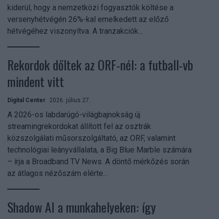
kiderül, hogy a nemzetközi fogyasztók költése a
versenyhétvégén 26%-kal emelkedett az előző
hétvégéhez viszonyítva. A tranzakciók...
Rekordok dőltek az ORF-nél: a futball-vb
mindent vitt
Digital Center
2026. július 27.
A 2026-os labdarúgó-világbajnokság új
streamingrekordokat állított fel az osztrák
közszolgálati műsorszolgáltató, az ORF, valamint
technológiai leányvállalata, a Big Blue Marble számára
– írja a Broadband TV News. A döntő mérkőzés során
az átlagos nézőszám elérte...
Shadow AI a munkahelyeken: így