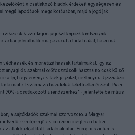
kezelőként, a csatlakozó kiadók érdekeit egységesen és
si megállapodások megalkotásában, majd a jogdíjak
n a kiadók kizárólagos jogokat kapnak kiadványaik
k akkor jeleníthetik meg ezeket a tartalmakat, ha ennek
n védhessék és monetizálhassák tartalmaikat, így az
ított anyagi és szakmai erőfeszítéseik haszna ne csak külső
om célja, hogy érvényesítsék jogaikat, méltányos díjazásban
 tartalmaiból származó bevételek feletti ellenőrzést. Piaci
int 70%-a csatlakozott a rendszerhez” - jelentette be május
ben, a sajtókiadók szakmai szervezete, a Magyar
iemelkedő jelentőségű és immáron megteremheti a
z általuk előállított tartalmak után. Európai szinten is