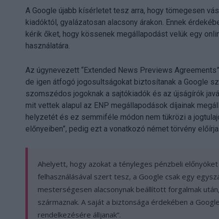
A Google újabb kísérletet tesz arra, hogy tömegesen vás
kiadóktól, gyalázatosan alacsony árakon. Ennek érdekében
kérik őket, hogy kössenek megállapodást velük egy onli
használatára.
Az úgynevezett “Extended News Previews Agreements” 
de igen átfogó jogosultságokat biztosítanak a Google s
szomszédos jogoknak a sajtókiadók és az újságírók javára 
mit vettek alapul az ENP megállapodások díjainak megállap
helyzetét és ez semmiféle módon nem tükrözi a jogtulaj
előnyeiben”, pedig ezt a vonatkozó német törvény előírja
Ahelyett, hogy azokat a tényleges pénzbeli előnyöket
felhasználásával szert tesz, a Google csak egy egysz
mesterségesen alacsonynak beállított forgalmak után
származnak. A saját a biztonsága érdekében a Google 
rendelkezésére álljanak”.