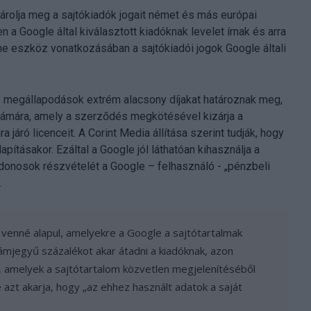
árolja meg a sajtókiadók jogait német és más európai
 a Google által kiválasztott kiadóknak levelet írnak és arra
ne eszköz vonatkozásában a sajtókiadói jogok Google általi
megállapodások extrém alacsony díjakat határoznak meg,
zámára, amely a szerződés megkötésével kizárja a
járó licenceit. A Corint Media állítása szerint tudják, hogy
ításakor. Ezáltal a Google jól láthatóan kihasználja a
donosok részvételét a Google – felhasználó - „pénzbeli
.
 venné alapul, amelyekre a Google a sajtótartalmak
ámjegyű százalékot akar átadni a kiadóknak, azon
, amelyek a sajtótartalom közvetlen megjelenítéséből
azt akarja, hogy „az ehhez használt adatok a saját