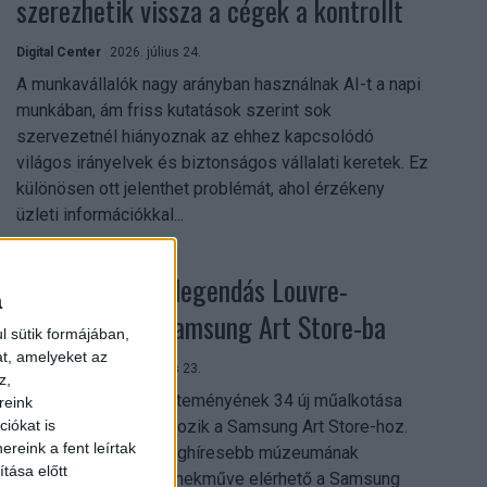
szerezhetik vissza a cégek a kontrollt
Digital Center
2026. július 24.
A munkavállalók nagy arányban használnak AI-t a napi
munkában, ám friss kutatások szerint sok
szervezetnél hiányoznak az ehhez kapcsolódó
világos irányelvek és biztonságos vállalati keretek. Ez
különösen ott jelenthet problémát, ahol érzékeny
üzleti információkkal...
Megérkezett a legendás Louvre-
a
gyűjtemény a Samsung Art Store-ba
l sütik formájában,
at, amelyeket az
Digital Center
2026. július 23.
z,
A párizsi Louvre gyűjteményének 34 új műalkotása
reink
most először csatlakozik a Samsung Art Store-hoz.
iókat is
reink a fent leírtak
Ezzel a világ egyik leghíresebb múzeumának
tása előtt
összesen már 51 remekműve elérhető a Samsung