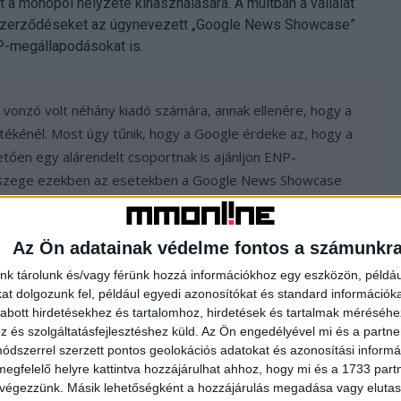
t a monopol helyzete kihasználására. A múltban a vállalat
tő szerződéseket az úgynevezett „Google News Showcase”
P-megállapodásokat is.
vonzó volt néhány kiadó számára, annak ellenére, hogy a
rtékénél. Most úgy tűnik, hogy a Google érdeke az, hogy a
hetően egy alárendelt csoportnak is ajánljon ENP-
összege ezekben az esetekben a Google News Showcase
autasítják az ENP-megállapodások megkötését, ugyanúgy
l is, bár szerződéses alapok nélkül és így a Google
Az Ön adatainak védelme fontos a számunkr
nk tárolunk és/vagy férünk hozzá információkhoz egy eszközön, példáu
t dolgozunk fel, például egyedi azonosítókat és standard információk
abott hirdetésekhez és tartalomhoz, hirdetések és tartalmak méréséhe
és szolgáltatásfejlesztéshez küld.
Az Ön engedélyével mi és a partne
 szinten akarja tartani a sajtókiadói jogok értékét azzal,
dszerrel szerzett pontos geolokációs adatokat és azonosítási informác
megállapodásokat a jogi biztonság elérése érdekében.
megfelelő helyre kattintva hozzájárulhat ahhoz, hogy mi és a 1733 partne
endelkezésekben meghatározott joga a sajtókiadói jogokból
 végezzünk. Másik lehetőségként a hozzájárulás megadása vagy elutasí