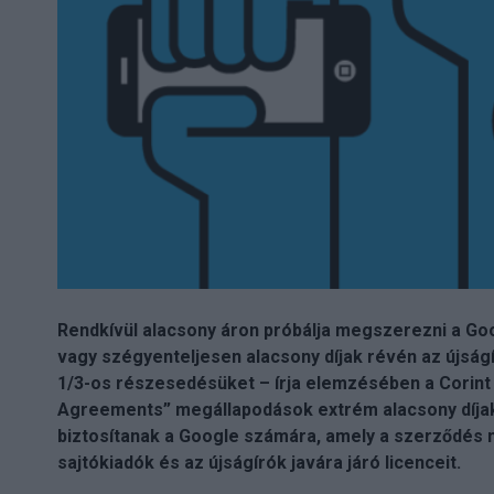
Rendkívül alacsony áron próbálja megszerezni a Goo
vagy szégyenteljesen alacsony díjak révén az újság
1/3-os részesedésüket – írja elemzésében a Corin
Agreements” megállapodások extrém alacsony díjak
biztosítanak a Google számára, amely a szerződés
sajtókiadók és az újságírók javára járó licenceit.