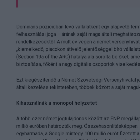
Domináns pozícióban lévő vállalatként egy alapvető ter
felhasználási joga – árának saját maga általi meghatáro
rendelkezésektől. A múlt év végén a német versenyhivatal
„kiemelkedő, piacokon átívelő jelentőséggel bíró vállalat
(Section 19a of the ARC) hatálya alá sorolta be őket, a
biztosítása, főként a nagy digitális csoportok viselkedé
Ezt kiegészítendő a Német Szövetségi Versenyhivatal je
általi kezelése tekintetében, többek között a saját magu
Kihasználnák a monopol helyzetet
A több ezer német jogtulajdonos között az ENP megáll
millió euróban határozták meg. Összehasonlításképpen: a
egyharmada, a Google mintegy 100 millió eurót fizetett a