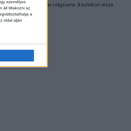
hogy személyes
Electronics platformján világszerte. A kollekció része
áll tiltakozni az
Leonardo...
egváltoztathatja a
z oldal alján