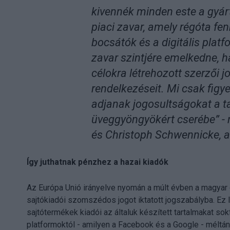
kivennék minden este a gyárt
piaci zavar, amely régóta fe
bocsátók és a digitális plat
zavar szintjére emelkedne, h
célokra létrehozott szerzői 
rendelkezéseit. Mi csak figy
adjanak jogosultságokat a t
üveggyöngyökért cserébe” -
és Christoph Schwennicke, a
Így juthatnak pénzhez a hazai kiadók
Az Európa Unió irányelve nyomán a múlt évben a magyar o
sajtókiadói szomszédos jogot iktatott jogszabályba. Ez 
sajtótermékek kiadói az általuk készített tartalmakat so
platformoktól - amilyen a Facebook és a Google - méltá