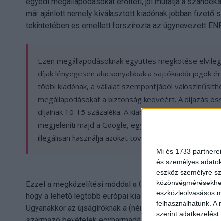
egyedi megállapodásokat erőlteti, jól mutatja a szándéká
már ajánlott némely kiválasztott kiadónak jobban fize
tekintetében és emellett forszírozta az úgynevezett EN
Ezen megállapodásoknak együttes megkötése elvileg 
díjak lényegesen alacsonyabbak a sajtókiadói jogok é
többi kiadónak, a vállalat szempontjából valószínűsít
megállapodásokat a biztonság kedvéért. A díjazás 
díjainak 10-15 százaléka. A kiadókat, amelyek vissz
megjeleníti majd a Google, egy licenc megkötése nélkü
illegálisan használja azokat továbbra is.
Mi és 1733 partnerei
és személyes adatoka
eszköz személyre sz
közönségmérésekhez 
Ezzel a megközelítési móddal a Google egyrészt minimális
eszközleolvasásos mó
hogy a lehető legtöbb európai kiadóval megköti az ENP-
felhasználhatunk. A 
Ugyanakkor az újságíróknak a (németországi) törvényi r
szerint adatkezelést
származó bevételek egyharmadához, semmissé válik.