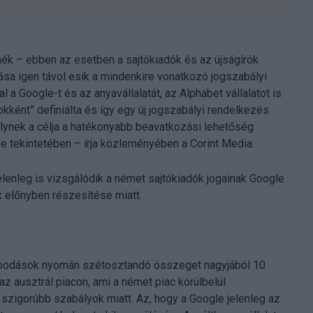
mék – ebben az esetben a sajtókiadók és az újságírók
zása igen távol esik a mindenkire vonatkozó jogszabályi
 a Google-t és az anyavállalatát, az Alphabet vállalatot is
okként” definiálta és így egy új jogszabályi rendelkezés
melynek a célja a hatékonyabb beavatkozási lehetőség
se tekintetében – írja közleményében a Corint Media.
lenleg is vizsgálódik a német sajtókiadók jogainak Google
k előnyben részesítése miatt.
apodások nyomán szétosztandó összeget nagyjából 10
z ausztrál piacon, ami a német piac körülbelül
 szigorúbb szabályok miatt. Az, hogy a Google jelenleg az