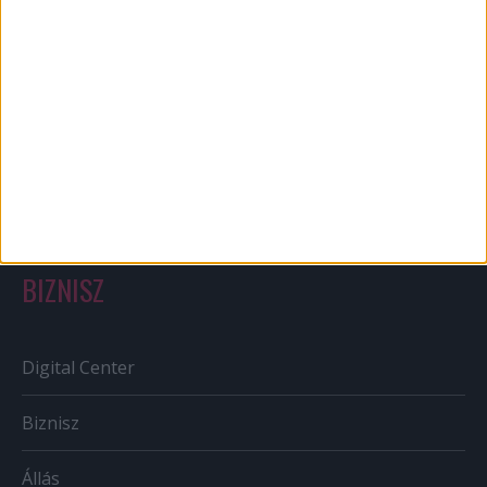
Bulvár
Out of home
Szabályozás
Tv/Rádió
BIZNISZ
Digital Center
Biznisz
Állás