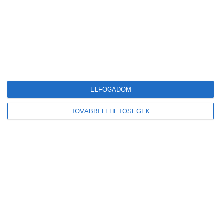
ELFOGADOM
Hírlevél
TOVÁBBI LEHETŐSÉGEK
feliratkozás
Iratkozz fel napi hírlevelünkre és kerülj képbe a média, az
ügynökségi és a reklám világ legfontosabb híreivel.