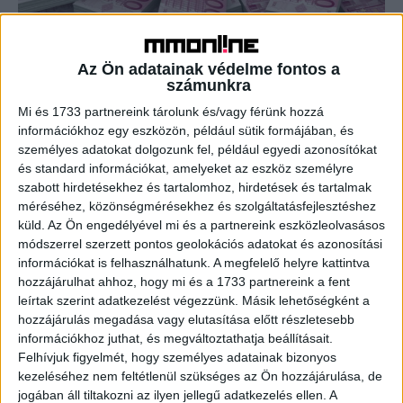
Megvan az egyezség, fizet a Facebook a
kiadóknak
Az Ön adatainak védelme fontos a
számunkra
Média
2021. október 28.
Mi és 1733 partnereink tárolunk és/vagy férünk hozzá
Megegyezett a Facebook és a francia kiadók képviselet,
információkhoz egy eszközön, például sütik formájában, és
az Apig a sajtókiadói jogokról, az egyezség alapján a cég
személyes adatokat dolgozunk fel, például egyedi azonosítókat
a felületén megjelenő hírtartalmak után kiadói...
és standard információkat, amelyeket az eszköz személyre
szabott hirdetésekhez és tartalomhoz, hirdetések és tartalmak
méréséhez, közönségmérésekhez és szolgáltatásfejlesztéshez
- Hirdetés -
küld.
Az Ön engedélyével mi és a partnereink eszközleolvasásos
módszerrel szerzett pontos geolokációs adatokat és azonosítási
információkat is felhasználhatunk. A megfelelő helyre kattintva
hozzájárulhat ahhoz, hogy mi és a 1733 partnereink a fent
leírtak szerint adatkezelést végezzünk. Másik lehetőségként a
hozzájárulás megadása vagy elutasítása előtt részletesebb
információkhoz juthat, és megváltoztathatja beállításait.
Felhívjuk figyelmét, hogy személyes adatainak bizonyos
kezeléséhez nem feltétlenül szükséges az Ön hozzájárulása, de
A RADIOCAFÉN
jogában áll tiltakozni az ilyen jellegű adatkezelés ellen. A