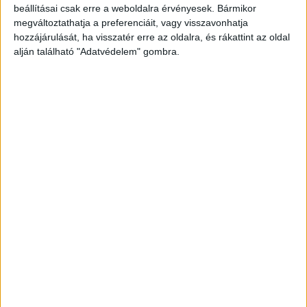
beállításai csak erre a weboldalra érvényesek. Bármikor
megváltoztathatja a preferenciáit, vagy visszavonhatja
hozzájárulását, ha visszatér erre az oldalra, és rákattint az oldal
alján található "Adatvédelem" gombra.
Korábbi adások
A rovat támogatói: