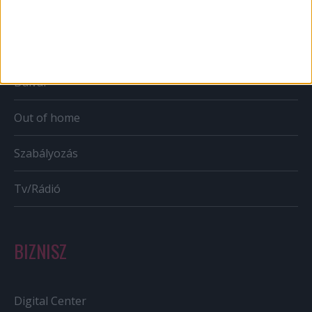
Mobil
Karrier
Bulvár
Out of home
Szabályozás
Tv/Rádió
BIZNISZ
Digital Center