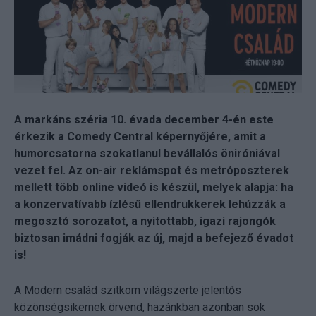
A markáns széria 10. évada december 4-én este
érkezik a Comedy Central képernyőjére, amit a
humorcsatorna szokatlanul bevállalós öniróniával
vezet fel. Az on-air reklámspot és metróposzterek
mellett több online videó is készül, melyek alapja: ha
a konzervatívabb ízlésű ellendrukkerek lehúzzák a
megosztó sorozatot, a nyitottabb, igazi rajongók
biztosan imádni fogják az új, majd a befejező évadot
is!
A Modern család szitkom világszerte jelentős
közönségsikernek örvend, hazánkban azonban sok