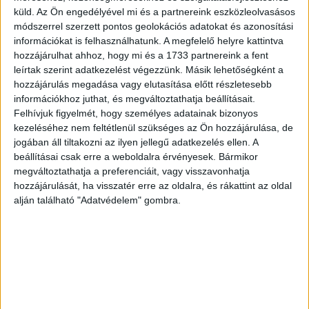
küld.
Az Ön engedélyével mi és a partnereink eszközleolvasásos
fogják az ő ízlésükhöz közelebb álló szitkom új évadát is.
módszerrel szerzett pontos geolokációs adatokat és azonosítási
információkat is felhasználhatunk. A megfelelő helyre kattintva
A jubileumi évadot felvezető kampány 45 másodperces
hozzájárulhat ahhoz, hogy mi és a 1733 partnereink a fent
reklámspotja már fut a csatornán és a Facebook-oldalon,
leírtak szerint adatkezelést végezzünk. Másik lehetőségként a
december 1-jétől pedig fővárosi metróhirdetéseken is
hozzájárulás megadása vagy elutasítása előtt részletesebb
találkozhatunk a széria ikonikus szereplőivel.
információkhoz juthat, és megváltoztathatja beállításait.
Felhívjuk figyelmét, hogy személyes adatainak bizonyos
kezeléséhez nem feltétlenül szükséges az Ön hozzájárulása, de
A folytatásban olyan online videókkal jelentkezik majd a
jogában áll tiltakozni az ilyen jellegű adatkezelés ellen. A
csatorna, melyekben a szereplők magyar hangjai, Gergely
beállításai csak erre a weboldalra érvényesek. Bármikor
Róbert (Phil Dunphy), Kerekes József (Cameron Tucker)
megváltoztathatja a preferenciáit, vagy visszavonhatja
és Peller Anna (Gloria Delgado-Pritchett) reagálnak
hozzájárulását, ha visszatér erre az oldalra, és rákattint az oldal
karaktereik stílusában és hangjaival a sorozatra érkező
alján található "Adatvédelem" gombra.
szidalmazó kommentekre.
A sorozat 11., egyben befejező évada tavasszal várható a
csatornán, az amerikai premierrel párhuzamosan.
Modern Család 10. évad – premier december 4-én, 19:00-