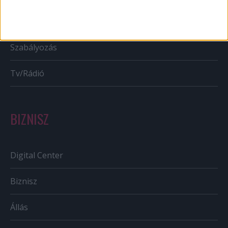
Out of home
Szabályozás
Tv/Rádió
BIZNISZ
Digital Center
Biznisz
Állás