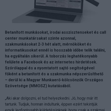
Betanított munkásokat, irodai asszisztenseket és call
center munkatársakat szinte azonnal,
szakmunkásokat 2-3 hét alatt, mérnököket és
informatikusokat ennél is hosszabb időbe telik találni,
ha egyáltalán sikerül. A toborzás leghatékonyabb
felülete a Facebook és az internetes hirdetések.
Szórólappal és a nyomtatott sajtó segítségével
főként a betanított és a szakmunka népszerűsíthető
– derül ki a Magyar Munkaerő-kölcsönzők Országos
Szövetsége (MMOSZ) kutatásából.
„Aki akar dolgozni, el tud helyezkedni. Jó, hogy már itt
tartunk. Tudjuk, honnan indultunk, éppen ezért tekintjük
egyik legfontosabb küldetésünknek, hogy csak a szakmai