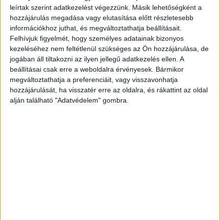
leírtak szerint adatkezelést végezzünk. Másik lehetőségként a
hozzájárulás megadása vagy elutasítása előtt részletesebb
információkhoz juthat, és megváltoztathatja beállításait.
Felhívjuk figyelmét, hogy személyes adatainak bizonyos
kezeléséhez nem feltétlenül szükséges az Ön hozzájárulása, de
Facebook
Email
jogában áll tiltakozni az ilyen jellegű adatkezelés ellen. A
beállításai csak erre a weboldalra érvényesek. Bármikor
megváltoztathatja a preferenciáit, vagy visszavonhatja
hozzájárulását, ha visszatér erre az oldalra, és rákattint az oldal
alján található "Adatvédelem" gombra.
Előző cikk
Következő cikk
Rengeteg filmmel bővül a
Csaknem 3 milliárd forintos
Mecenatúra Mozi
beruházás a SPAR-nál
KAPCSOLÓDÓ CIKKEK
MORE FROM AUTHOR
Automata cicavécé, ledes labda – nem
drága a luxus a hazai macskatartóknak