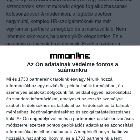
sztenderdek szerint működő cégek foglalkozhassanak
kölcsönzéssel. A modernkori, s legtöbb esetben
nagymúltú, komplex HR-szolgáltatóknak ma már
egyformán partnere a megbízó és a munkavállaló. Nem
lehetnek sikeresek, ha bármelyikük elégedetlen. Ez a
garanciája a piacunk tisztulásának. Kiveti a szektor a
soraiból a játékszabályokat be nem tartókat – mondta
Dénes Rajmund Roland, az MMOSZ elnöke.
Az Ön adatainak védelme fontos a
számunkra
Az MMOSZ adatai alapján a COVID-19 koronavírus-járvány
Mi és 1733 partnereink tárolunk és/vagy férünk hozzá
hullámainak hatására a három évvel ezelőtti szintre esett
információkhoz egy eszközön, például sütik formájában, és
vissza a munkaerő-kölcsönzöttek száma, mely mára
személyes adatokat dolgozunk fel, például egyedi azonosítókat
szektor szinten ismét rövidesen eléri a 200 ezer főt, ami
és standard információkat, amelyeket az eszköz személyre
azt is jelenti, hogy a versenyszférában dolgozók közel
szabott hirdetésekhez és tartalomhoz, hirdetések és tartalmak
10%-a, s az atipikus keretek között foglalkoztatottak több
méréséhez, közönségmérésekhez és szolgáltatásfejlesztéshez
küld.
Az Ön engedélyével mi és a partnereink eszközleolvasásos
mint 50%-a kölcsönzés keretében végez munkát.
módszerrel szerzett pontos geolokációs adatokat és azonosítási
információkat is felhasználhatunk. A megfelelő helyre kattintva
hozzájárulhat ahhoz, hogy mi és a 1733 partnereink a fent
CÍMKÉK
állás
hirdetés
MMOSZ
munka
online