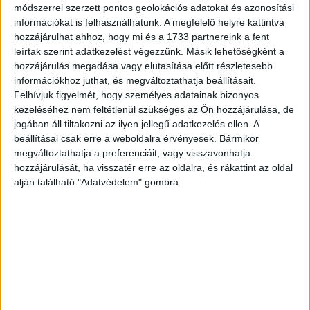
módszerrel szerzett pontos geolokációs adatokat és azonosítási
vállalati várakozásokon is meglátszik: az exportra is
információkat is felhasználhatunk. A megfelelő helyre kattintva
termelő cégek összességében 2,5 százalékos
hozzájárulhat ahhoz, hogy mi és a 1733 partnereink a fent
bevételnövekedéssel számolnak a következő egy évben.
leírtak szerint adatkezelést végezzünk. Másik lehetőségként a
30 százalékuk várja a külföldi piacokról érkező
hozzájárulás megadása vagy elutasítása előtt részletesebb
bevételének emelkedését, ami magasabb, mint a belföldi
információkhoz juthat, és megváltoztathatja beállításait.
bevételek növekedésére számítók aránya (25%). „Úgy
Felhívjuk figyelmét, hogy személyes adatainak bizonyos
kezeléséhez nem feltétlenül szükséges az Ön hozzájárulása, de
látszik, a szabályozási környezet és a gazdaságpolitika
jogában áll tiltakozni az ilyen jellegű adatkezelés ellen. A
fontosabb, mint az árfolyam” – értékelte az eredményeket
beállításai csak erre a weboldalra érvényesek. Bármikor
Patrick van Overloop. „Bár a vállalatok a forint gyengülését
megváltoztathatja a preferenciáit, vagy visszavonhatja
várják, és ezt negatívan értékelik saját kilátásaikra nézve,
hozzájárulását, ha visszatér erre az oldalra, és rákattint az oldal
összességében mégis a pénzügyi helyzetük javulására
alján található "Adatvédelem" gombra.
számítanak”.
CÍMKÉK
bevétel
export
K&H
nagyvállalati növekedési index
nyereség