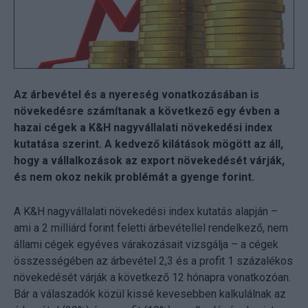
Az árbevétel és a nyereség vonatkozásában is
növekedésre számítanak a következő egy évben a
hazai cégek a K&H nagyvállalati növekedési index
kutatása szerint. A kedvező kilátások mögött az áll,
hogy a vállalkozások az export növekedését várják,
és nem okoz nekik problémát a gyenge forint.
A K&H nagyvállalati növekedési index kutatás alapján –
ami a 2 milliárd forint feletti árbevétellel rendelkező, nem
állami cégek egyéves várakozásait vizsgálja – a cégek
összességében az árbevétel 2,3 és a profit 1 százalékos
növekedését várják a következő 12 hónapra vonatkozóan.
Bár a válaszadók közül kissé kevesebben kalkulálnak az