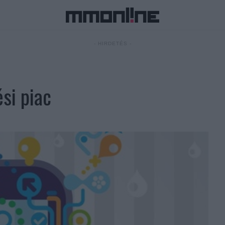
- HIRDETÉS -
ési piac