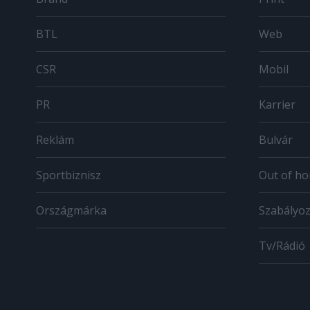
BTL
Web
CSR
Mobil
PR
Karrier
Reklám
Bulvár
Sportbiznisz
Out of h
Országmárka
Szabályo
Tv/Rádió