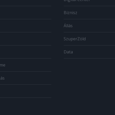
Biznisz
Állás
SzuperZöld
Data
ome
zás