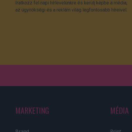
Iratkozz fel napi hírlevelünkre és kerülj képbe a média,
az ügynökségi és a reklám világ legfontosabb híreivel.
MARKETING
MÉDIA
Brand
Print