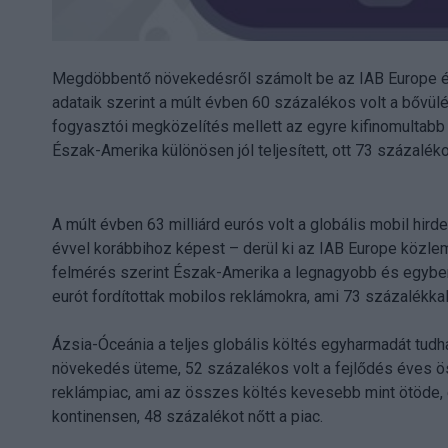
Megdöbbentő növekedésről számolt be az IAB Europe és a
adataik szerint a múlt évben 60 százalékos volt a bővülés
fogyasztói megközelítés mellett az egyre kifinomultabb 
Észak-Amerika különösen jól teljesített, ott 73 százalé
A múlt évben 63 milliárd eurós volt a globális mobil hird
évvel korábbihoz képest – derül ki az IAB Europe közl
felmérés szerint Észak-Amerika a legnagyobb és egyben 
eurót fordítottak mobilos reklámokra, ami 73 százalékkal
Ázsia-Óceánia a teljes globális költés egyharmadát tudh
növekedés üteme, 52 százalékos volt a fejlődés éves ös
reklámpiac, ami az összes költés kevesebb mint ötöde, és
kontinensen, 48 százalékot nőtt a piac.