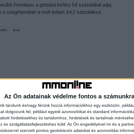
zerűbb formátum, a globális költés 54 százalékát adja,
en a szegmensben a múlt évben, 64,3 százalékos.
obil
piac
Következő cikk
Az Ön adatainak védelme fontos a számunkr
A jövőbe pillantott az IBM – itt vannak a részletek
nk tárolunk és/vagy férünk hozzá információkhoz egy eszközön, példáu
t dolgozunk fel, például egyedi azonosítókat és standard információk
abott hirdetésekhez és tartalomhoz, hirdetések és tartalmak méréséhe
HOR
és szolgáltatásfejlesztéshez küld.
Az Ön engedélyével mi és a partne
dszerrel szerzett pontos geolokációs adatokat és azonosítási informác