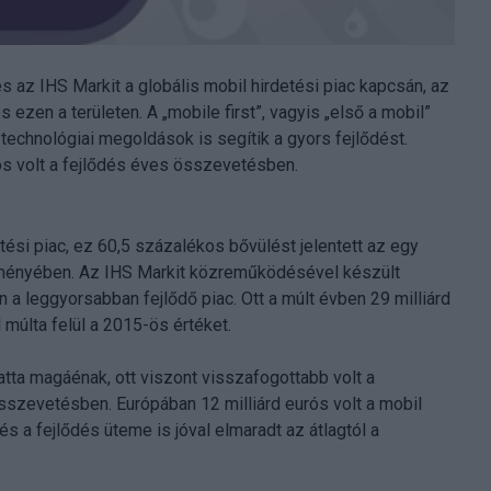
z IHS Markit a globális mobil hirdetési piac kapcsán, az
 ezen a területen. A „mobile first”, vagyis „első a mobil”
technológiai megoldások is segítik a gyors fejlődést.
kos volt a fejlődés éves összevetésben.
etési piac, ez 60,5 százalékos bővülést jelentett az egy
eményében. Az IHS Markit közreműködésével készült
a leggyorsabban fejlődő piac. Ott a múlt évben 29 milliárd
 múlta felül a 2015-ös értéket.
atta magáénak, ott viszont visszafogottabb volt a
szevetésben. Európában 12 milliárd eurós volt a mobil
 a fejlődés üteme is jóval elmaradt az átlagtól a