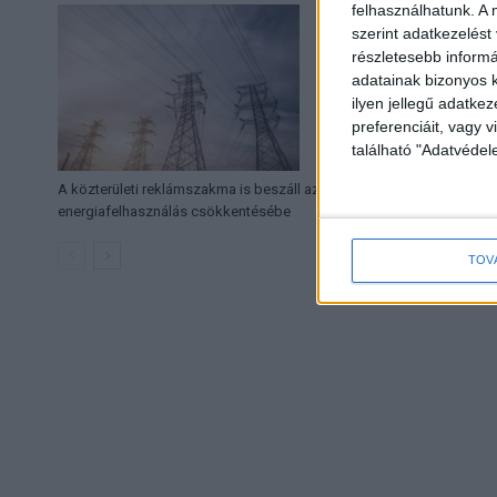
felhasználhatunk. A 
szerint adatkezelést
részletesebb informác
adatainak bizonyos k
ilyen jellegű adatke
preferenciáit, vagy v
található "Adatvéde
A közterületi reklámszakma is beszáll az
Blaskó Nikolett: Tisz
energiafelhasználás csökkentésébe
szabályozásra van 
TOV