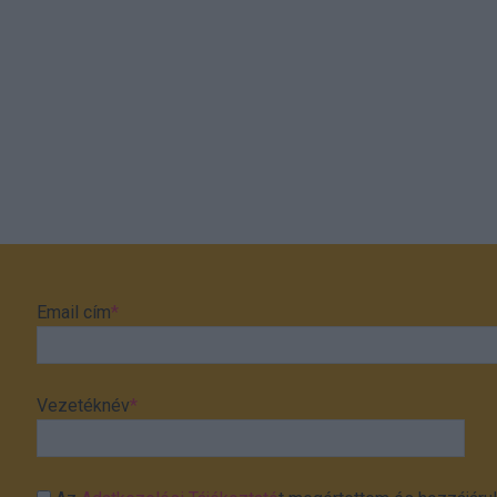
Email cím
*
Vezetéknév
*