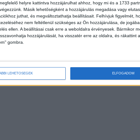
megfelelő helyre kattintva hozzájárulhat ahhoz, hogy mi és a 1733 partne
 végezzünk. Másik lehetőségként a hozzájárulás megadása vagy elutasí
iókhoz juthat, és megváltoztathatja beállításait.
Felhívjuk figyelmét, 
ezeléséhez nem feltétlenül szükséges az Ön hozzájárulása, de jogában 
zelés ellen. A beállításai csak erre a weboldalra érvényesek. Bármikor m
isszavonhatja hozzájárulását, ha visszatér erre az oldalra, és rákattint a
lem" gombra.
ta, átfogó
Novák Péter: Normalizáljuk a piac
szükség
működését
ÁBBI LEHETŐSÉGEK
ELFOGADOM