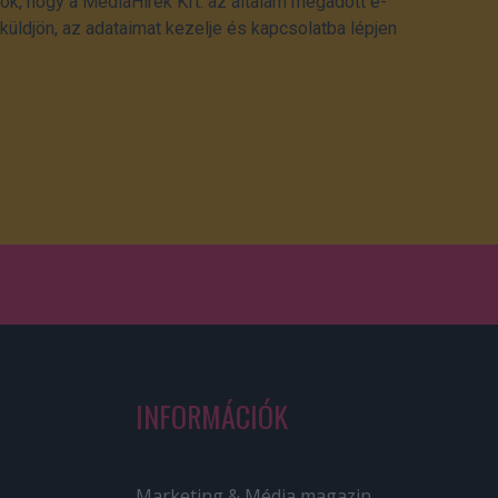
ok, hogy a MédiaHírek Kft. az általam megadott e-
üldjön, az adataimat kezelje és kapcsolatba lépjen
INFORMÁCIÓK
Marketing & Média magazin