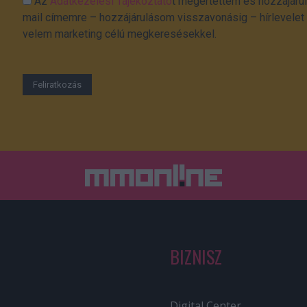
Az
Adatkezelési Tájékoztató
t megértettem és hozzájárul
mail címemre – hozzájárulásom visszavonásig – hírlevelet k
velem marketing célú megkeresésekkel.
BIZNISZ
Digital Center