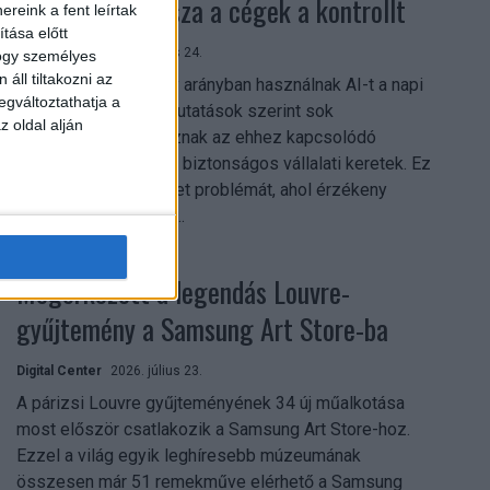
szerezhetik vissza a cégek a kontrollt
reink a fent leírtak
tása előtt
Digital Center
2026. július 24.
hogy személyes
áll tiltakozni az
A munkavállalók nagy arányban használnak AI-t a napi
egváltoztathatja a
munkában, ám friss kutatások szerint sok
z oldal alján
szervezetnél hiányoznak az ehhez kapcsolódó
világos irányelvek és biztonságos vállalati keretek. Ez
különösen ott jelenthet problémát, ahol érzékeny
üzleti információkkal...
Megérkezett a legendás Louvre-
gyűjtemény a Samsung Art Store-ba
Digital Center
2026. július 23.
A párizsi Louvre gyűjteményének 34 új műalkotása
most először csatlakozik a Samsung Art Store-hoz.
Ezzel a világ egyik leghíresebb múzeumának
összesen már 51 remekműve elérhető a Samsung