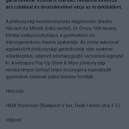
gardróbvásár ezúttal is márkás, rendkívül kedvező
árú ruhákkal és divatcikkekkel várja az érdeklődőket.
A jótékonysági kezdeményezés nagykövetei: Blaskó
Nikolett és Mihalik Enikő mellett, Dr. Orvos-Tóth Noémi,
klinikai szakpszichológus, a gyermekkori és
transzgenerációs trauma szakértője. Az online aukcióval
egybekötött jótékonysági gardróbvásár idén szakmai
előadásokkal, valamint adománygyűjtő vacsorával egészül
ki. A kétnapos Pop-Up Store & More jótékonysági
rendezvényen befolyt teljes összeget a traumatizált
gyermekek életének jobbá tételére fordítják.
Helyszín:
H&M Showroom (Budapest V. ker., Deák Ferenc utca 3-5.)
Időpont: