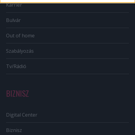
Karrier
Bulvár
Out of home
Szabályozás
Tv/Rádió
BIZNISZ
Digital Center
Biznisz