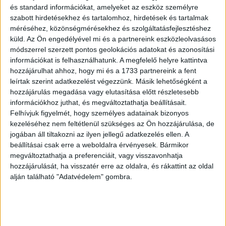
gyermekkori traumák elszenvedői voltak.
és standard információkat, amelyeket az eszköz személyre
szabott hirdetésekhez és tartalomhoz, hirdetések és tartalmak
méréséhez, közönségmérésekhez és szolgáltatásfejlesztéshez
OLVASTA MÁR?
küld.
Az Ön engedélyével mi és a partnereink eszközleolvasásos
módszerrel szerzett pontos geolokációs adatokat és azonosítási
információkat is felhasználhatunk. A megfelelő helyre kattintva
hozzájárulhat ahhoz, hogy mi és a 1733 partnereink a fent
leírtak szerint adatkezelést végezzünk. Másik lehetőségként a
hozzájárulás megadása vagy elutasítása előtt részletesebb
információkhoz juthat, és megváltoztathatja beállításait.
Felhívjuk figyelmét, hogy személyes adatainak bizonyos
kezeléséhez nem feltétlenül szükséges az Ön hozzájárulása, de
jogában áll tiltakozni az ilyen jellegű adatkezelés ellen. A
beállításai csak erre a weboldalra érvényesek. Bármikor
megváltoztathatja a preferenciáit, vagy visszavonhatja
Durván lecsapott a Médiatanács
hozzájárulását, ha visszatér erre az oldalra, és rákattint az oldal
alján található "Adatvédelem" gombra.