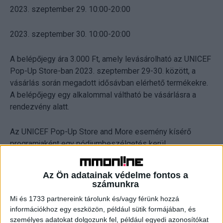
2023. szeptember 29. 10:00-20:00
2023. szeptember 30. 10:00-20:00
A belépőjegy ára 3.000 Ft, amely levásárolható az UNICEF
Pop-Up Store-ban 2023. szeptember 29-30. között, a
vásárlás során megadott idősávban elérhető termékekre.
A belépőjegy egy alkalommal váltható be vásárlásra a
rendezvény alatt.
Az UNICEF Pop-Up Store and More esemény kísérő
programjaként egy pódiumbeszélgetés kerül
megrendezésre a Kempinski Hotelben. Dr. Orvos-Tóth
Noémi klinikai szakpszichológussal, a gyermekkori- és
Az Ön adatainak védelme fontos a
transzgenerációs trauma szakértőjével azt a témát járják
számunkra
körbe, hogy a gyermeki trauma miért nem marad izoláltan.
Mi és 1733 partnereink tárolunk és/vagy férünk hozzá
A beszélgetés során bontják ki továbbá a témát olyan
információkhoz egy eszközön, például sütik formájában, és
ismert emberekkel, akik valamilyen módon maguk is
személyes adatokat dolgozunk fel, például egyedi azonosítókat