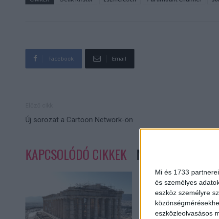
Facebook
Email
Előző cikk
Új sorozat a Cartoon Network-ön
KAPCSOLÓDÓ CIKKEK
MORE FROM AUT
Mi és 1733 partnerei
és személyes adatoka
eszköz személyre sz
közönségmérésekhez 
eszközleolvasásos mó