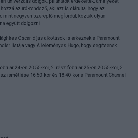
i univerzális dolgok, pillanatok érdekeltek, amelyeket
hozzá az író-rendező, aki azt is elárulta, hogy az
b, mint negyven szereplő megfordul, köztük olyan
na együtt dolgozni.
ilághíres Oscar-díjas alkotások is érkeznek a Paramount
indler listája vagy A leleményes Hugo, hogy segítsenek
ruár 24-én 20.55-kor, 2. rész február 25-én 20.55-kor, 3.
 rész ismétlése 16.50-kor és 18.40-kor a Paramount Channel
rozat