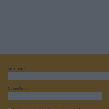
Email cím
*
Vezetéknév
*