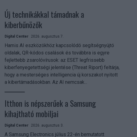
Új technikákkal támadnak a
kiberbűnözők
Digital Center
2026. augusztus 7.
Hamis AI eszközökhöz kapcsolódó segítségnyújtó
oldalak, QR-kódos csalások és továbbra is egyre
fejlettebb zsarolóvírusok: az ESET legfrissebb
kiberfenyegetettségi jelentése (Threat Riport) feltárja,
hogy a mesterséges intelligencia új korszakot nyitott
a kibertámadásokban. Az AI nemcsak...
Itthon is népszerűek a Samsung
kihajtható mobiljai
Digital Center
2026. augusztus 3.
A Samsung Electronics július 22-én bemutatott