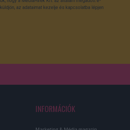
ok, hogy a MédiaHírek Kft. az általam megadott e-
üldjön, az adataimat kezelje és kapcsolatba lépjen
INFORMÁCIÓK
Marketing & Média magazin