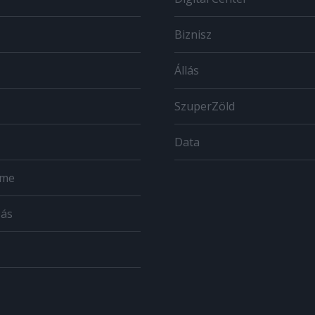
Biznisz
Állás
SzuperZöld
Data
ome
zás