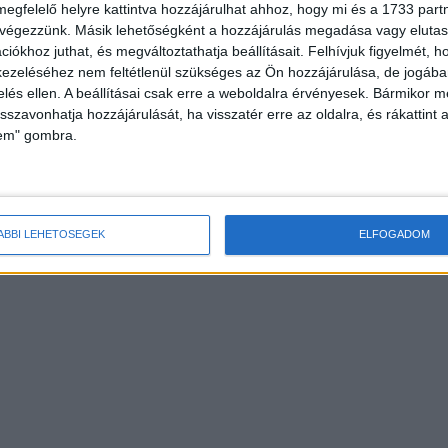
megfelelő helyre kattintva hozzájárulhat ahhoz, hogy mi és a 1733 partne
 végezzünk. Másik lehetőségként a hozzájárulás megadása vagy elutasí
iókhoz juthat, és megváltoztathatja beállításait.
Felhívjuk figyelmét, 
b filmnek járó FIPRESCI
Kulináris kalandok a TV Paprika új
ezeléséhez nem feltétlenül szükséges az Ön hozzájárulása, de jogában 
s barát
sorozataival
zelés ellen. A beállításai csak erre a weboldalra érvényesek. Bármikor m
isszavonhatja hozzájárulását, ha visszatér erre az oldalra, és rákattint a
lem" gombra.
ÁBBI LEHETŐSÉGEK
ELFOGADOM