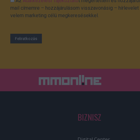
Az
Adatkezelési Tájékoztató
t megértettem és hozzájárul
mail címemre – hozzájárulásom visszavonásig – hírlevelet k
velem marketing célú megkeresésekkel.
BIZNISZ
Digital Center