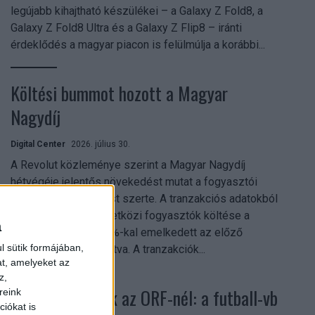
legújabb kihajtható készülékei – a Galaxy Z Fold8, a
Galaxy Z Fold8 Ultra és a Galaxy Z Flip8 – iránti
érdeklődés a magyar piacon is felülmúlja a korábbi...
Költési bummot hozott a Magyar
Nagydíj
Digital Center
2026. július 30.
A Revolut közleménye szerint a Magyar Nagydíj
hétvégéje jelentős növekedést mutat a fogyasztói
aktivitásban Budapest szerte. A tranzakciós adatokból
kiderül, hogy a nemzetközi fogyasztók költése a
a
versenyhétvégén 26%-kal emelkedett az előző
l sütik formájában,
hétvégéhez viszonyítva. A tranzakciók...
at, amelyeket az
z,
Rekordok dőltek az ORF-nél: a futball-vb
reink
iókat is