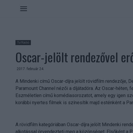
Tv/Rádió
Oscar-jelölt rendezővel er
2017. február 24.
A Mindenki című Oscar-díjra jelölt rövidfilm rendezője, 
Paramount Channel nézői a díjátadóra. Az Oscar-héten, fe
Eszméletlen című komédiasorozatot, amely egy igen szoka
korábbi nyertes filmek is színesítik majd esténként a P
A rövidfilm kategóriában Oscar-díjra jelölt Mindenki rend
alkotással örvendezteti meg a közönséget. Elsőként a Pa