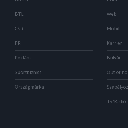
BTL
Web
CSR
Mobil
PR
Karrier
Reklám
Bulvár
Sportbiznisz
Out of h
Országmárka
Szabályo
Tv/Rádió