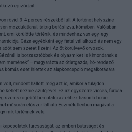
tkozó epizódjait.
 rövid, 3-4 perces részekből áll. A történet helyszíne
esen mozdulatlanul, talpig befáslizva, kómában. Valójában
ent, ami körülötte történik, és mindenhez van egy-egy
arrációja. Géza egyébként egy fiatal vállalkozó és nem egy
 adót sem szeret fizetni. Az őt körülvevő orvosok,
Gézánál is borzasztóbbak és olyasmiket is kimondanak a
em mernének” – magyarázta az ötletgazda, író-rendező
gos kómás eset ihlettek az alapkoncepció megalkotására.
volt, mindent hallott: még azt is, amikor a tulajdon
e kellett néznie szülőjével. Ez az egyszerre vicces, furcsa
eteg szemszögéből bemutatni az ehhez hasonló bizarr
annel műsorán először látható Eszméletlenben magával a
gy mik történnek vele.
 kapcsolatok furcsaságát, az emberi butaságot és