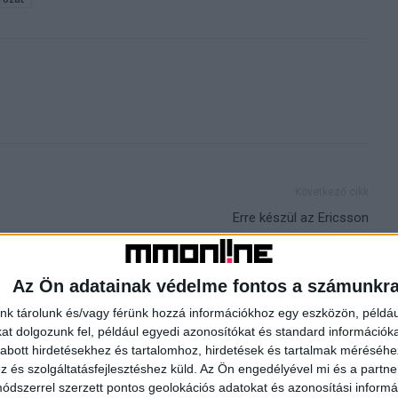
Következő cikk
Erre készül az Ericsson
HOR
Az Ön adatainak védelme fontos a számunkr
nk tárolunk és/vagy férünk hozzá információkhoz egy eszközön, példáu
t dolgozunk fel, például egyedi azonosítókat és standard információk
abott hirdetésekhez és tartalomhoz, hirdetések és tartalmak méréséhe
és szolgáltatásfejlesztéshez küld.
Az Ön engedélyével mi és a partne
dszerrel szerzett pontos geolokációs adatokat és azonosítási informác