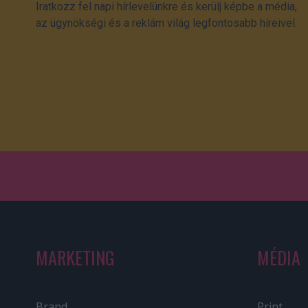
Iratkozz fel napi hírlevelünkre és kerülj képbe a média,
az ügynökségi és a reklám világ legfontosabb híreivel.
MARKETING
MÉDIA
Brand
Print