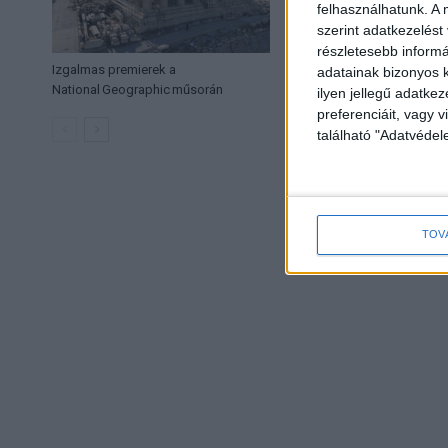
felhasználhatunk. A 
szerint adatkezelést
részletesebb informác
Izgalmas premierek a
Versenyben a legjob
adatainak bizonyos k
National Geographic műsorán
Nagydíjért a Csende
ilyen jellegű adatke
preferenciáit, vagy v
található "Adatvéde
TOV