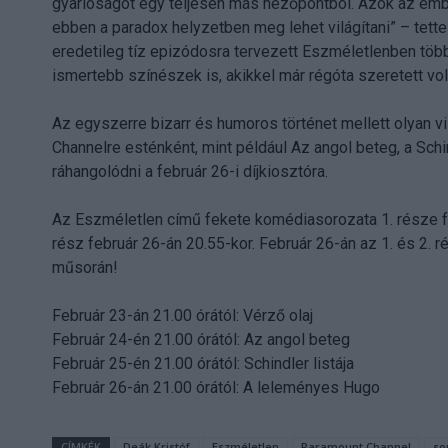
gyarlóságot egy teljesen más nézőpontból. Azok az ember
ebben a paradox helyzetben meg lehet világítani” – tette 
eredetileg tíz epizódosra tervezett Eszméletlenben töb
ismertebb színészek is, akikkel már régóta szeretett vol
Az egyszerre bizarr és humoros történet mellett olyan v
Channelre esténként, mint például Az angol beteg, a Sch
ráhangolódni a február 26-i díjkiosztóra.
Az Eszméletlen című fekete komédiasorozata 1. része feb
rész február 26-án 20.55-kor. Február 26-án az 1. és 2.
műsorán!
Február 23-án 21.00 órától: Vérző olaj
Február 24-én 21.00 órától: Az angol beteg
Február 25-én 21.00 órától: Schindler listája
Február 26-án 21.00 órától: A leleményes Hugo
CÍMKÉK
Deák Kristóf
Eszméletlen
Paramount Channel
so