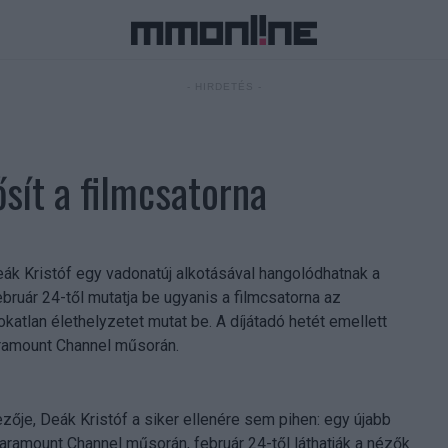
- HIRDETÉS -
ősít a filmcsatorna
Deák Kristóf egy vadonatúj alkotásával hangolódhatnak a
bruár 24-től mutatja be ugyanis a filmcsatorna az
tlan élethelyzetet mutat be. A díjátadó hetét emellett
aramount Channel műsorán.
ezője, Deák Kristóf a siker ellenére sem pihen: egy újabb
ramount Channel műsorán, február 24-től láthatják a nézők