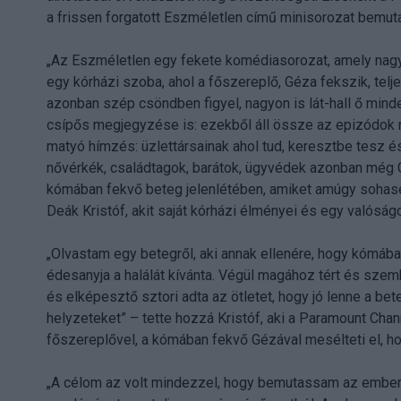
a frissen forgatott Eszméletlen című minisorozat bemuta
„Az Eszméletlen egy fekete komédiasorozat, amely nagyon
egy kórházi szoba, ahol a főszereplő, Géza fekszik, telj
azonban szép csöndben figyel, nagyon is lát-hall ő mind
csípős megjegyzése is: ezekből áll össze az epizódok n
matyó hímzés: üzlettársainak ahol tud, keresztbe tesz és
nővérkék, családtagok, barátok, ügyvédek azonban még 
kómában fekvő beteg jelenlétében, amiket amúgy sohas
Deák Kristóf, akit saját kórházi élményei és egy valósá
„Olvastam egy betegről, aki annak ellenére, hogy kómában 
édesanyja a halálát kívánta. Végül magához tért és szemb
és elképesztő sztori adta az ötletet, hogy jó lenne a b
helyzeteket” – tette hozzá Kristóf, aki a Paramount Ch
főszereplővel, a kómában fekvő Gézával mesélteti el, ho
„A célom az volt mindezzel, hogy bemutassam az emberi