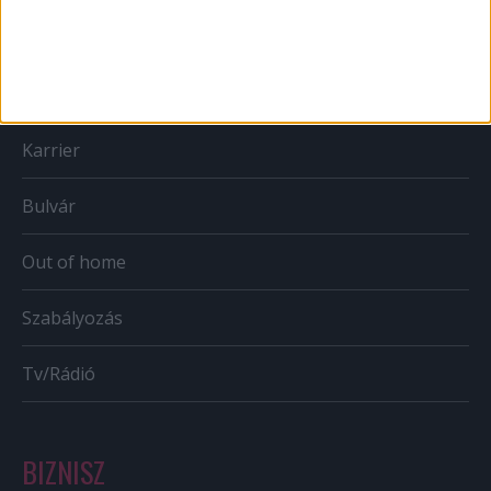
Web
Mobil
Karrier
Bulvár
Out of home
Szabályozás
Tv/Rádió
BIZNISZ