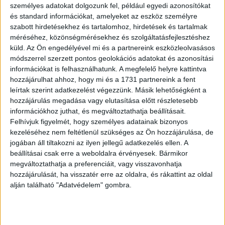
Digital Conference Solution platformján.
személyes adatokat dolgozunk fel, például egyedi azonosítókat
és standard információkat, amelyeket az eszköz személyre
szabott hirdetésekhez és tartalomhoz, hirdetések és tartalmak
A programot élőben közvetíti 09:00 – 19:00 óra között a
méréséhez, közönségmérésekhez és szolgáltatásfejlesztéshez
Menedzserek Országos Szövetsége, a Joint Venture
küld.
Az Ön engedélyével mi és a partnereink eszközleolvasásos
Szövetség és az UNICEF Magyarország social media
módszerrel szerzett pontos geolokációs adatokat és azonosítási
felületein (Facebook és Linkedin).
információkat is felhasználhatunk. A megfelelő helyre kattintva
hozzájárulhat ahhoz, hogy mi és a 1731 partnereink a fent
Az egész napos digitális konferencia élő közvetítése
leírtak szerint adatkezelést végezzünk. Másik lehetőségként a
hozzájárulás megadása vagy elutasítása előtt részletesebb
alatt folyamatos adománygyűjtés zajlik, amellyel a nézők
információkhoz juthat, és megváltoztathatja beállításait.
az UNICEF Magyarország koronavírus elleni küzdelmét
Felhívjuk figyelmét, hogy személyes adatainak bizonyos
támogathatják. Cél: 5. 000. 000 Ft összegyűjtése, az
kezeléséhez nem feltétlenül szükséges az Ön hozzájárulása, de
adománygyűjtés május 31-ig tart.
jogában áll tiltakozni az ilyen jellegű adatkezelés ellen. A
beállításai csak erre a weboldalra érvényesek. Bármikor
A fórum 20 izgalmas szekciójának közel 80 elismert
megváltoztathatja a preferenciáit, vagy visszavonhatja
főszereplője megosztja a nyilvánossággal aktuális
hozzájárulását, ha visszatér erre az oldalra, és rákattint az oldal
alján található "Adatvédelem" gombra.
helyzetértékelőjét és – lehetősége, iparága szerint –
intellektuális segítséget nyújt, támpontot ad, jövőképet
mutat a digitális konferenciát követő közönség számára.