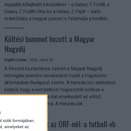
legújabb kihajtható készülékei – a Galaxy Z Fold8, a
Galaxy Z Fold8 Ultra és a Galaxy Z Flip8 – iránti
érdeklődés a magyar piacon is felülmúlja a korábbi...
Költési bummot hozott a Magyar
Nagydíj
Digital Center
2026. július 30.
A Revolut közleménye szerint a Magyar Nagydíj
hétvégéje jelentős növekedést mutat a fogyasztói
aktivitásban Budapest szerte. A tranzakciós adatokból
kiderül, hogy a nemzetközi fogyasztók költése a
versenyhétvégén 26%-kal emelkedett az előző
hétvégéhez viszonyítva. A tranzakciók...
a
Rekordok dőltek az ORF-nél: a futball-vb
l sütik formájában,
at, amelyeket az