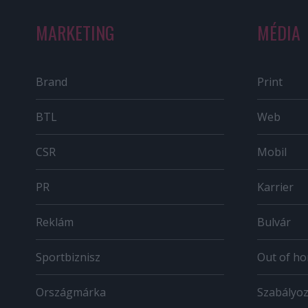
MARKETING
MÉDIA
Brand
Print
BTL
Web
CSR
Mobil
PR
Karrier
Reklám
Bulvár
Sportbiznisz
Out of h
Országmárka
Szabályo