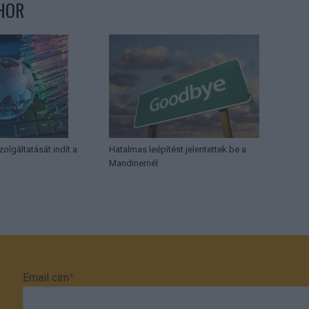
HOR
olgáltatását indít a
Hatalmas leépítést jelentettek be a
Mandinernél
Email cím
*