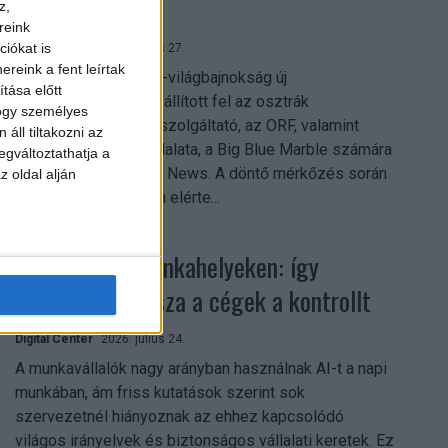
mindent vitt
z,
reink
iókat is
Digital Center
2026. július 27.
reink a fent leírtak
A 2026-os labdarúgó-világbajnokság új
tása előtt
streamingrekordokat állított fel az osztrák
hogy személyes
közszolgálati műsorszolgáltató, az ORF, valamint
áll tiltakozni az
technológiai leányvállalata, a Big Blue Marble számára
egváltoztathatja a
– írja a Broadband TV News. A döntő mérkőzés során
z oldal alján
az átlagos nézőszám elérte...
Shadow AI a munkahelyeken: így
szerezhetik vissza a cégek a kontrollt
Digital Center
2026. július 24.
A munkavállalók nagy arányban használnak AI-t a napi
munkában, ám friss kutatások szerint sok
szervezetnél hiányoznak az ehhez kapcsolódó
világos irányelvek és biztonságos vállalati keretek. Ez