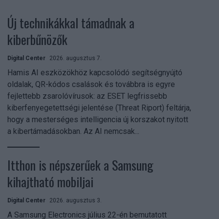
Új technikákkal támadnak a
kiberbűnözők
Digital Center
2026. augusztus 7.
Hamis AI eszközökhöz kapcsolódó segítségnyújtó
oldalak, QR-kódos csalások és továbbra is egyre
fejlettebb zsarolóvírusok: az ESET legfrissebb
kiberfenyegetettségi jelentése (Threat Riport) feltárja,
hogy a mesterséges intelligencia új korszakot nyitott
a kibertámadásokban. Az AI nemcsak...
Itthon is népszerűek a Samsung
kihajtható mobiljai
Digital Center
2026. augusztus 3.
A Samsung Electronics július 22-én bemutatott