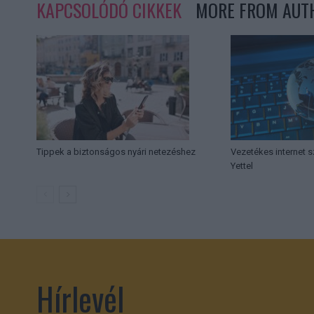
KAPCSOLÓDÓ CIKKEK
MORE FROM AUT
Tippek a biztonságos nyári netezéshez
Vezetékes internet sz
Yettel
Hírlevél