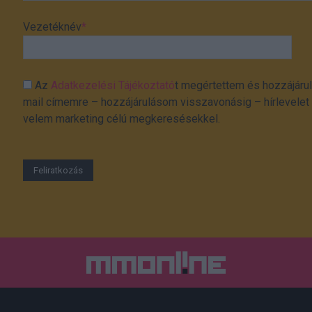
Vezetéknév
*
Az
Adatkezelési Tájékoztató
t megértettem és hozzájárul
mail címemre – hozzájárulásom visszavonásig – hírlevelet k
velem marketing célú megkeresésekkel.