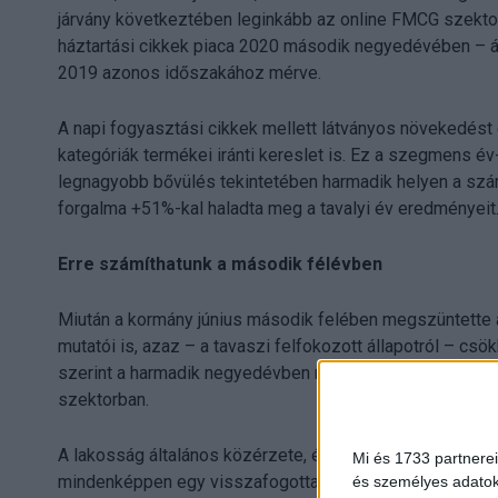
járvány következtében leginkább az online FMCG szektor 
háztartási cikkek piaca 2020 második negyedévében – ápr
2019 azonos időszakához mérve.
A napi fogyasztási cikkek mellett látványos növekedést ér
kategóriák termékei iránti kereslet is. Ez a szegmens 
legnagyobb bővülés tekintetében harmadik helyen a szá
forgalma +51%-kal haladta meg a tavalyi év eredményeit
Erre számíthatunk a második félévben
Miután a kormány június második felében megszüntette 
mutatói is, azaz – a tavaszi felfokozott állapotról – csök
szerint a harmadik negyedévben már nem várható az elő
szektorban.
A lakosság általános közérzete, és a szűkülő, kiürülő c
Mi és 1733 partnerei
mindenképpen egy visszafogottabb év végi költést vetít
és személyes adatoka