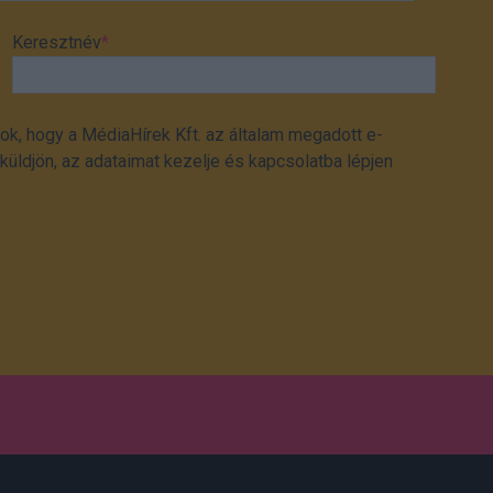
Keresztnév
*
ok, hogy a MédiaHírek Kft. az általam megadott e-
üldjön, az adataimat kezelje és kapcsolatba lépjen