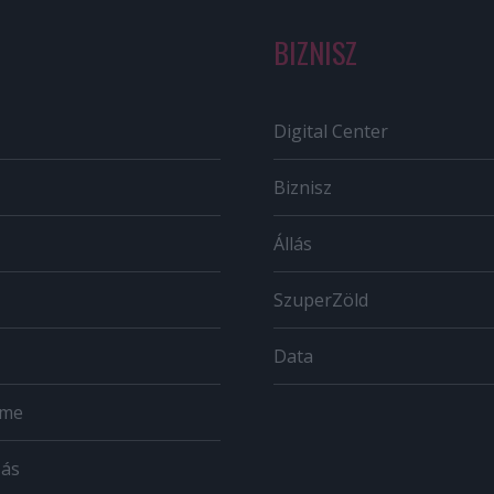
BIZNISZ
Digital Center
Biznisz
Állás
SzuperZöld
Data
ome
zás