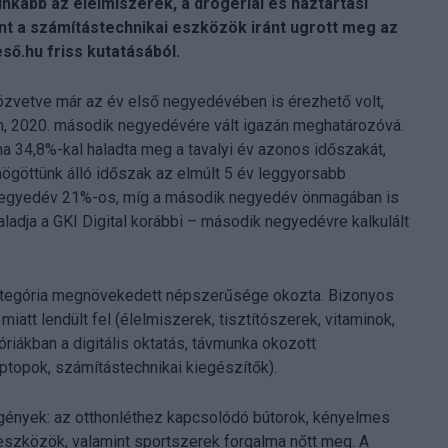
kább az élelmiszerek, a drogériai és háztartási
int a számítástechnikai eszközök iránt ugrott meg az
eső.hu friss kutatásából.
özvetve már az év első negyedévében is érezhető volt,
en, 2020. második negyedévére vált igazán meghatározóvá.
 34,8%-kal haladta meg a tavalyi év azonos időszakát,
 mögöttünk álló időszak az elmúlt 5 év leggyorsabb
 negyedév 21%-os, míg a második negyedév önmagában is
adja a GKI Digital korábbi – második negyedévre kalkulált
ategória megnövekedett népszerűsége okozta. Bizonyos
miatt lendült fel (élelmiszerek, tisztítószerek, vitaminok,
ákban a digitális oktatás, távmunka okozott
ptopok, számítástechnikai kiegészítők).
 igények: az otthonléthez kapcsolódó bútorok, kényelmes
eszközök, valamint sportszerek forgalma nőtt meg. A