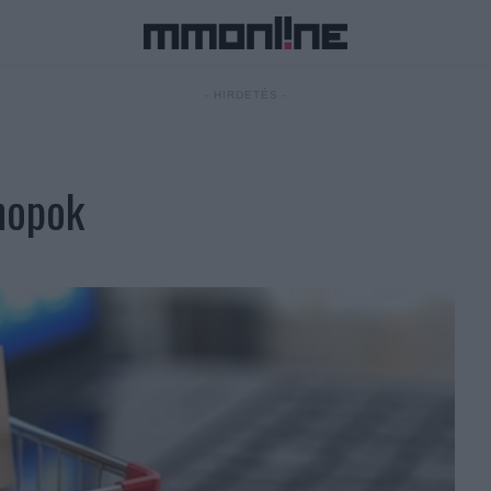
- HIRDETÉS -
hopok