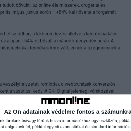
tudott bővülni, az online élelmiszerek, drogériai és
ilis, május, június során – +84%-kal növelte a forgalmát
t el az otthon, a lakberendezés, illetve a kert és barkács
év-év alapon +54%-ot bővült a második negyedév során. A
mítástechnikai termékek köre zárt, ennek a szegmensnek a
.
a veszélyhelyzetet, romlottak a webáruházak konverziós
kent a vásárlási kedv. A GKI Digital jelenlegi várakozásai
ző 6 hónaphoz hasonló, rekord magas bővülés az online
Az Ön adatainak védelme fontos a számunkr
saládi kasszák összességében a teljes piacot tekintve
nk tárolunk és/vagy férünk hozzá információkhoz egy eszközön, példáu
enek előre. Ugyanakkor az év hátralevő négy hónapjának
t dolgozunk fel, például egyedi azonosítókat és standard információk