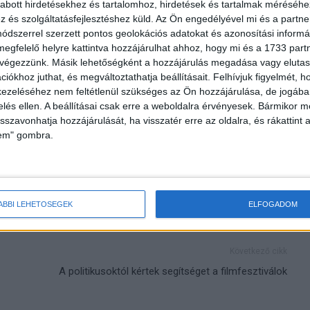
abott hirdetésekhez és tartalomhoz, hirdetések és tartalmak méréséhe
– nagyban függ a koronavírus második hullámának
és szolgáltatásfejlesztéshez küld.
Az Ön engedélyével mi és a partne
któl is: az üzletekre vonatkozó esetleges korlátozások
dszerrel szerzett pontos geolokációs adatokat és azonosítási informác
ka és a digitális oktatás újbóli bevezetése a jelenlegi
megfelelő helyre kattintva hozzájárulhat ahhoz, hogy mi és a 1733 partne
 eredményezhet az online kiskereskedelmi piacon.
 végezzünk. Másik lehetőségként a hozzájárulás megadása vagy elutasí
iókhoz juthat, és megváltoztathatja beállításait.
Felhívjuk figyelmét, 
ezeléséhez nem feltétlenül szükséges az Ön hozzájárulása, de jogában 
avírus-járvány
online
zelés ellen. A beállításai csak erre a weboldalra érvényesek. Bármikor m
isszavonhatja hozzájárulását, ha visszatér erre az oldalra, és rákattint a
lem" gombra.
ÁBBI LEHETŐSÉGEK
ELFOGADOM
Következő cikk
A politikusoktól kértek segítséget a filmfesztiválok