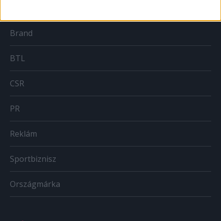
Brand
BTL
CSR
PR
Reklám
Sportbiznisz
Országmárka