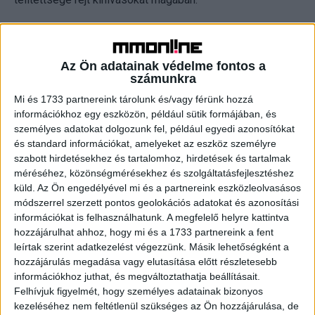
Az Ön adatainak védelme fontos a
Bányai Tamás, One Magyarország, vezérigazgató
számunkra
Mi és 1733 partnereink tárolunk és/vagy férünk hozzá
- Néhány hónappal a bevezetése után hogyan áll a One
információkhoz egy eszközön, például sütik formájában, és
márka ismertsége?
személyes adatokat dolgozunk fel, például egyedi azonosítókat
és standard információkat, amelyeket az eszköz személyre
- Épp nemrég érkeztek meg az első kutatási eredmények.
szabott hirdetésekhez és tartalomhoz, hirdetések és tartalmak
méréséhez, közönségmérésekhez és szolgáltatásfejlesztéshez
Elértük azt a szintet, ahol korábban az elődmárkák, tehát a
küld.
Az Ön engedélyével mi és a partnereink eszközleolvasásos
Digi és a Vodafone álltak.
módszerrel szerzett pontos geolokációs adatokat és azonosítási
információkat is felhasználhatunk. A megfelelő helyre kattintva
- Egy új brandnek miben kell különbözőnek lennie a többi
hozzájárulhat ahhoz, hogy mi és a 1733 partnereink a fent
szereplőtől?
leírtak szerint adatkezelést végezzünk. Másik lehetőségként a
hozzájárulás megadása vagy elutasítása előtt részletesebb
információkhoz juthat, és megváltoztathatja beállításait.
- A One esetében három dologra helyezzük a hangsúlyt.
Felhívjuk figyelmét, hogy személyes adatainak bizonyos
Az első, hogy figyelünk az ügyfélre, minden
kezeléséhez nem feltétlenül szükséges az Ön hozzájárulása, de
tevékenységünk központjába őt helyezzük. A második a