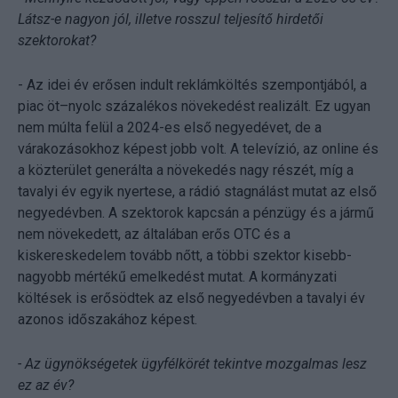
Látsz-e nagyon jól, illetve rosszul teljesítő hirdetői
szektorokat?
- Az idei év erősen indult reklámköltés szempontjából, a
piac öt–nyolc százalékos növekedést realizált. Ez ugyan
nem múlta felül a 2024-es első negyedévet, de a
várakozásokhoz képest jobb volt. A televízió, az online és
a közterület generálta a növekedés nagy részét, míg a
tavalyi év egyik nyertese, a rádió stagnálást mutat az első
negyedévben. A szektorok kapcsán a pénzügy és a jármű
nem növekedett, az általában erős OTC és a
kiskereskedelem tovább nőtt, a többi szektor kisebb-
nagyobb mértékű emelkedést mutat. A kormányzati
költések is erősödtek az első negyedévben a tavalyi év
azonos időszakához képest.
- Az ügynökségetek ügyfélkörét tekintve mozgalmas lesz
ez az év?