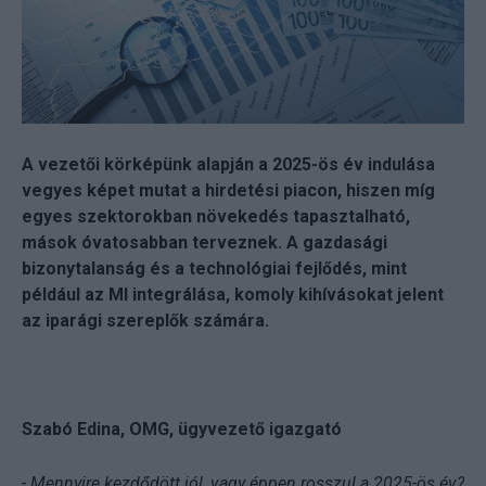
A vezetői körképünk alapján a 2025-ös év indulása
vegyes képet mutat a hirdetési piacon, hiszen míg
egyes szektorokban növekedés tapasztalható,
mások óvatosabban terveznek. A gazdasági
bizonytalanság és a technológiai fejlődés, mint
például az MI integrálása, komoly kihívásokat jelent
az iparági szereplők számára.
Szabó Edina, OMG, ügyvezető igazgató
- Mennyire kezdődött jól, vagy éppen rosszul a 2025-ös év?