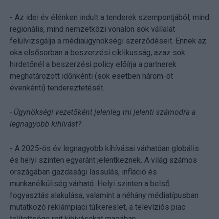
- Az idei év élénken indult a tenderek szempontjából, mind
regionális, mind nemzetközi vonalon sok vállalat
felülvizsgálja a médiaügynökségi szerződéseit. Ennek az
oka elsősorban a beszerzési ciklikusság, azaz sok
hirdetőnél a beszerzési policy előírja a partnerek
meghatározott időnkénti (sok esetben három-öt
évenkénti) tendereztetését.
- Ügynökségi vezetőként jelenleg mi jelenti számodra a
legnagyobb kihívást?
- A 2025-ös év legnagyobb kihívásai várhatóan globális
és helyi szinten egyaránt jelentkeznek. A világ számos
országában gazdasági lassulás, infláció és
munkanélküliség várható. Helyi szinten a belső
fogyasztás alakulása, valamint a néhány médiatípusban
mutatkozó reklámpiaci túlkereslet, a televíziós piac
telítettsége rejt kihívásokat magában.