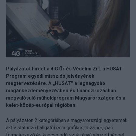
Pályázatot hirdet a 4iG Űr és Védelmi Zrt. a HUSAT
Program egye⁣di missziós jelvényének
megtervezésére.⁣ ⁣A „HUSAT” a legnagyobb
magánkezdeményezésben és finanszírozásban
megvalósuló műholdprogram Magyarországon és a
kelet-közép-európai régióban.
A pályázaton 2 kategóriában a magyarországi egyetemek
aktív státuszú hallgatói és a grafikus, dizájner, ipari
formatervező és kapcsolódó szakirányú végzettséggel