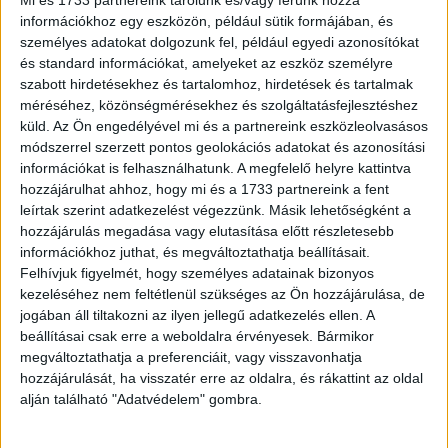
Mi és 1733 partnereink tárolunk és/vagy férünk hozzá
valamint további nyolc (6+2) alacsony földkörüli pályán
információkhoz egy eszközön, például sütik formájában, és
keringő (HULEO) műholdat tervez 2032-ig felbocsátani,
személyes adatokat dolgozunk fel, például egyedi azonosítókat
illetve pályára állítani és üzemeltetni.⁣ ⁣
és standard információkat, amelyeket az eszköz személyre
szabott hirdetésekhez és tartalomhoz, hirdetések és tartalmak
A vállalat műho⁣⁣ldfejlesztési programja a felbocsátást
méréséhez, közönségmérésekhez és szolgáltatásfejlesztéshez
küld.
Az Ön engedélyével mi és a partnereink eszközleolvasásos
leszámítva a teljes értékláncot lefedi az alacsony
módszerrel szerzett pontos geolokációs adatokat és azonosítási
földkörüli pályára tervezett műholdak gyártásától, a
információkat is felhasználhatunk. A megfelelő helyre kattintva
műholdüzemeltetésen át az adatok feldolgozásáig, ami a
hozzájárulhat ahhoz, hogy mi és a 1733 partnereink a fent
saját infrastruktúrának, valamint a rendszerintegrátori és
leírtak szerint adatkezelést végezzünk. Másik lehetőségként a
technológiai kompetenciának köszönhetően lehetővé
hozzájárulás megadása vagy elutasítása előtt részletesebb
teszi egyrészt a teljes folyamat vállalaton belüli
információkhoz juthat, és megváltoztathatja beállításait.
irányítását és felügyeletét, másrészt hogy vertikálisan
Felhívjuk figyelmét, hogy személyes adatainak bizonyos
kezeléséhez nem feltétlenül szükséges az Ön hozzájárulása, de
integrált infrastruktúrája révén kiemelkedő, teljes körű
jogában áll tiltakozni az ilyen jellegű adatkezelés ellen. A
földmegfigyelési és műholdas kommunikációs
beállításai csak erre a weboldalra érvényesek. Bármikor
szolgáltatóvá váljon.
megváltoztathatja a preferenciáit, vagy visszavonhatja
hozzájárulását, ha visszatér erre az oldalra, és rákattint az oldal
A pályázati feltételekről
itt található bővebb információ
.
alján található "Adatvédelem" gombra.