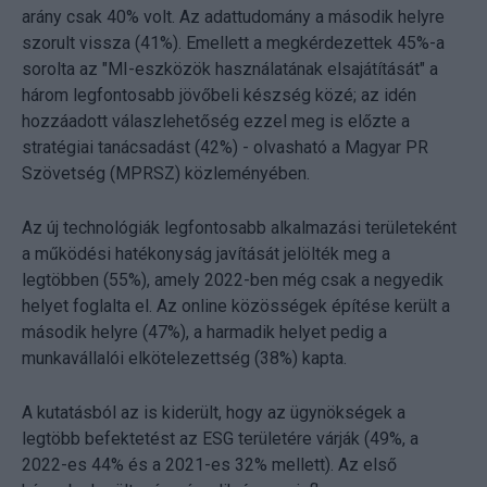
arány csak 40% volt. Az adattudomány a második helyre
szorult vissza (41%). Emellett a megkérdezettek 45%-a
sorolta az "MI-eszközök használatának elsajátítását" a
három legfontosabb jövőbeli készség közé; az idén
hozzáadott válaszlehetőség ezzel meg is előzte a
stratégiai tanácsadást (42%) - olvasható a Magyar PR
Szövetség (MPRSZ) közleményében.
Az új technológiák legfontosabb alkalmazási területeként
a működési hatékonyság javítását jelölték meg a
legtöbben (55%), amely 2022-ben még csak a negyedik
helyet foglalta el. Az online közösségek építése került a
második helyre (47%), a harmadik helyet pedig a
munkavállalói elkötelezettség (38%) kapta.
A kutatásból az is kiderült, hogy az ügynökségek a
legtöbb befektetést az ESG területére várják (49%, a
2022-es 44% és a 2021-es 32% mellett). Az első