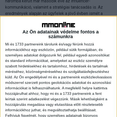
háromba került már második éve az influencer-
kommunikáció, valamint a stratégiai tanácsadás is. Az
eredmények alapján az ügyfelek a jövő évben ismét a
fenntarthatóságot és a környezetvédelmet helyezik majd
előtérbe (69%), ugyanis az idei felmérésben első
Az Ön adatainak védelme fontos a
alkalommal mind a hét régióban ezt azonosították a
számunkra
legfontosabb társadalmi kérdésként az ügyfelek
Mi és 1733 partnereink tárolunk és/vagy férünk hozzá
szempontjából.
információkhoz egy eszközön, például sütik formájában, és
személyes adatokat dolgozunk fel, például egyedi azonosítókat
A top 3 kihívás között legtöbbször az általános gazdasági
és standard információkat, amelyeket az eszköz személyre
körülményeket említették (42%), az ügyféloldali
szabott hirdetésekhez és tartalomhoz, hirdetések és tartalmak
forráshiány (szintén 42%) mellett. A fennálló kihívások
méréséhez, közönségmérésekhez és szolgáltatásfejlesztéshez
ellenére a globális PR-szervezetek 96%-a számít
küld.
Az Ön engedélyével mi és a partnereink eszközleolvasásos
növekedésre öt éven belül. A szereplők a PR-piac
módszerrel szerzett pontos geolokációs adatokat és azonosítási
információkat is felhasználhatunk. A megfelelő helyre kattintva
helyzetét is pozitívan ítélték meg, 2024-re a növekedési
hozzájárulhat ahhoz, hogy mi és a 1733 partnereink a fent
esélyt tízes skálán átlagosan 7,0-ra értékelték. A
leírtak szerint adatkezelést végezzünk. Másik lehetőségként a
megkérdezett vezetők szintén jövedelmező évre
hozzájárulás megadása vagy elutasítása előtt részletesebb
számítanak (6,2), bár ez a 2022-es 7,0-s előrejelzéshez
információkhoz juthat, és megváltoztathatja beállításait.
képest érzékelhető visszaesést jelent.
Felhívjuk figyelmét, hogy személyes adatainak bizonyos