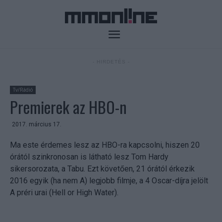
- HIRDETÉS -
Tv/Rádió
Premierek az HBO-n
2017. március 17.
Ma este érdemes lesz az HBO-ra kapcsolni, hiszen 20
órától szinkronosan is látható lesz Tom Hardy
sikersorozata, a Tabu. Ezt követően, 21 órától érkezik
2016 egyik (ha nem A) legjobb filmje, a 4 Oscar-díjra jelölt
A préri urai (Hell or High Water).