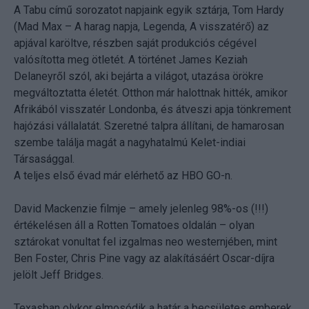
A Tabu című sorozatot napjaink egyik sztárja, Tom Hardy
(Mad Max – A harag napja, Legenda, A visszatérő) az
apjával karöltve, részben saját produkciós cégével
valósította meg ötletét. A történet James Keziah
Delaneyről szól, aki bejárta a világot, utazása örökre
megváltoztatta életét. Otthon már halottnak hitték, amikor
Afrikából visszatér Londonba, és átveszi apja tönkrement
hajózási vállalatát. Szeretné talpra állítani, de hamarosan
szembe találja magát a nagyhatalmú Kelet-indiai
Társasággal.
A teljes első évad már elérhető az HBO GO-n.
David Mackenzie filmje – amely jelenleg 98%-os (!!!)
értékelésen áll a Rotten Tomatoes oldalán – olyan
sztárokat vonultat fel izgalmas neo westernjében, mint
Ben Foster, Chris Pine vagy az alakításáért Oscar-díjra
jelölt Jeff Bridges.
Texasban olykor elmosódik a határ a becsületes emberek