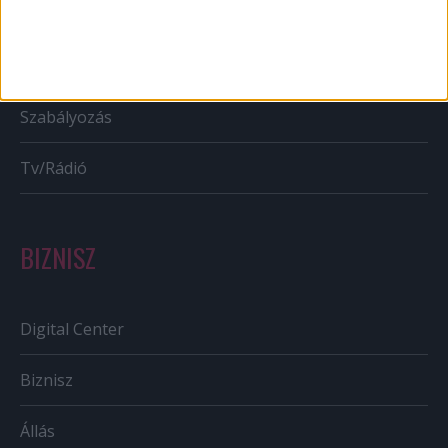
Bulvár
Out of home
Szabályozás
Tv/Rádió
BIZNISZ
Digital Center
Biznisz
Állás