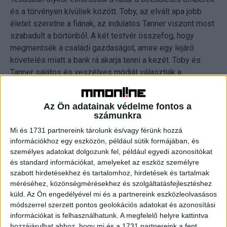
és a törvényen kívüliek között. Toby, az elvált apa jobb
életet szeretne a fiának, az indulatos Tanner viszont most
szabadult a börtönből. A két testvér összefog, hogy
megmentsék a családi gazdaságot, amire egy lejáró
követelés miatt a bank rá akarja tenni a kezét. Toby és
Tanner sajátos és veszélyes módját választják a
pénzszerzésnek, rablásokból akarják megszerezni a
hiányzó pénzt. Hamarosan nyomukba ered egy
Az Ön adatainak védelme fontos a
könyörtelen Texas Ranger.
számunkra
Mi és 1731 partnereink tárolunk és/vagy férünk hozzá
A film (a nézők legnagyobb sajnálatára) nem került hazai
információkhoz egy eszközön, például sütik formájában, és
mozis forgalomba, így az HBO premierje az első alkalom,
személyes adatokat dolgozunk fel, például egyedi azonosítókat
hogy ezt a kivételes alkotást megnézhessék a
és standard információkat, amelyeket az eszköz személyre
filmrajongók.
szabott hirdetésekhez és tartalomhoz, hirdetések és tartalmak
méréséhez, közönségmérésekhez és szolgáltatásfejlesztéshez
A film ma reggel már elérhető lesz az HBO GO-n
küld.
Az Ön engedélyével mi és a partnereink eszközleolvasásos
módszerrel szerzett pontos geolokációs adatokat és azonosítási
szinkronosan, illetve angolul magyar felirattal is.
információkat is felhasználhatunk. A megfelelő helyre kattintva
hozzájárulhat ahhoz, hogy mi és a 1731 partnereink a fent