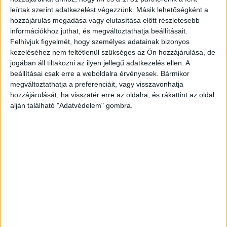
CÍMKÉK
a préri
film
HBO
sorozat
tabu
leírtak szerint adatkezelést végezzünk. Másik lehetőségként a
hozzájárulás megadása vagy elutasítása előtt részletesebb
információkhoz juthat, és megváltoztathatja beállításait.
Felhívjuk figyelmét, hogy személyes adatainak bizonyos
kezeléséhez nem feltétlenül szükséges az Ön hozzájárulása, de
jogában áll tiltakozni az ilyen jellegű adatkezelés ellen. A
Facebook
Email
beállításai csak erre a weboldalra érvényesek. Bármikor
megváltoztathatja a preferenciáit, vagy visszavonhatja
hozzájárulását, ha visszatér erre az oldalra, és rákattint az oldal
alján található "Adatvédelem" gombra.
Előző cikk
Következő cikk
Advertisers prefer Instagram
Visszatér a TV2 showműsora
over Snapchat
KAPCSOLÓDÓ CIKKEK
MORE FROM AUTHOR
Új sorozatokkal erősít az HBO Max