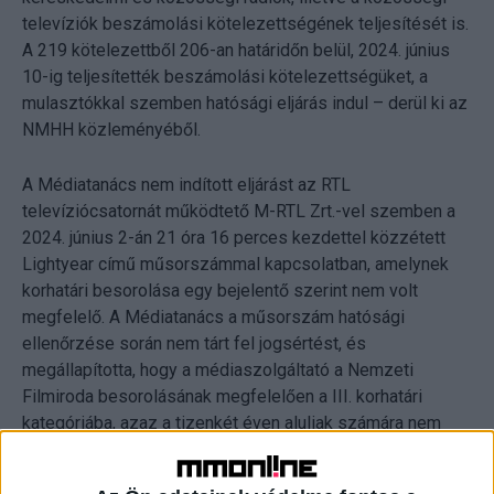
televíziók beszámolási kötelezettségének teljesítését is.
A 219 kötelezettből 206-an határidőn belül, 2024. június
10-ig teljesítették beszámolási kötelezettségüket, a
mulasztókkal szemben hatósági eljárás indul – derül ki az
NMHH közleményéből.
A Médiatanács nem indított eljárást az RTL
televíziócsatornát működtető M-RTL Zrt.-vel szemben a
2024. június 2-án 21 óra 16 perces kezdettel közzétett
Lightyear című műsorszámmal kapcsolatban, amelynek
korhatári besorolása egy bejelentő szerint nem volt
megfelelő. A Médiatanács a műsorszám hatósági
ellenőrzése során nem tárt fel jogsértést, és
megállapította, hogy a médiaszolgáltató a Nemzeti
Filmiroda besorolásának megfelelően a III. korhatári
kategóriába, azaz a tizenkét éven aluliak számára nem
ajánlott tartalmak közé sorolta azt, és ennek megfelelő
időpontban is sugározta.