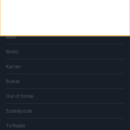
MÉDIA
Print
Web
Mobil
Karrier
Bulvár
Out of home
Szabályozás
Tv/Rádió