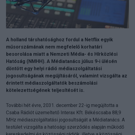
A holland társhatósághoz fordul a Netflix egyik
műsorszámának nem megfelelő korhatári
besorolása miatt a Nemzeti Média- és Hírközlési
Hatóság (NMHH). A Médiatanács július 9-i ülésén
döntött egy helyi rádió médiaszolgáltatási
jogosultságának megújításáról, valamint vizsgálta az
érintett médiaszolgáltatók beszámolási
kötelezettségének teljesítését is.
További hét évre, 2031. december 22-ig megújította a
Csaba Rádiót üzemeltető Interax Kft. Békéscsaba 88,9
MHz médiaszolgáltatási jogosultságát a Médiatanács. A
testület vizsgálta a hatósági szerződés alapján működő
kereskedelmi és közösségi rádiók, illetve a közösségi