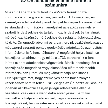
Az Ön adatainak védelme fontos a
számunkra
Bejelentés nyomán indít közigazgatási hatósági eljárást a
Mi és 1733 partnereink tárolunk és/vagy férünk hozzá
Médiatanács a TV2 Zrt.-vel szemben a TV2 Play
információkhoz egy eszközön, például sütik formájában, és
megnevezésű, lekérhető audiovizuális
személyes adatokat dolgozunk fel, például egyedi azonosítókat
médiaszolgáltatáson közzétett „Házasság első látásra”
és standard információkat, amelyeket az eszköz személyre
című műsorsorozattal kapcsolatban a gyermekek és
szabott hirdetésekhez és tartalomhoz, hirdetések és tartalmak
kiskorúak védelmére vonatkozó törvényi rendelkezések
méréséhez, közönségmérésekhez és szolgáltatásfejlesztéshez
vélelmezett megsértése miatt. A Médiatörvény
küld.
Az Ön engedélyével mi és a partnereink eszközleolvasásos
módszerrel szerzett pontos geolokációs adatokat és azonosítási
értelmében ugyanis a lekérhető audiovizuális
információkat is felhasználhatunk. A megfelelő helyre kattintva
médiaszolgáltatásokban közzétett tartalom csak a
hozzájárulhat ahhoz, hogy mi és a 1733 partnereink a fent
kategóriájának megfelelő módon tehető közzé, azonban a
leírtak szerint adatkezelést végezzünk. Másik lehetőségként a
médiaszolgáltató a hatósági ellenőrzés alapján e
hozzájárulás megadása vagy elutasítása előtt részletesebb
kötelezettségnek sem a műsorszám műsorkínálatában,
információkhoz juthat, és megváltoztathatja beállításait.
sem a médiaszolgáltatás műsorkínálatát tartalmazó
Felhívjuk figyelmét, hogy személyes adatainak bizonyos
felületen nem tett eleget.
kezeléséhez nem feltétlenül szükséges az Ön hozzájárulása, de
jogában áll tiltakozni az ilyen jellegű adatkezelés ellen. A
beállításai csak erre a weboldalra érvényesek. Bármikor
Szintén bejelentésre vizsgálta a hatóság a holland
megváltoztathatja a preferenciáit, vagy visszavonhatja
joghatóság alá tartozó Netflix International B.V.
hozzájárulását, ha visszatér erre az oldalra, és rákattint az oldal
médiaszolgáltató által üzemeltetett Netflix megnevezésű