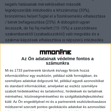
negatív hatásainak mérséklésében második
legnépszerűbb intézkedés a létszámstop (30%),
bronzérmes helyet foglal el a fizetésemelés elhalasztása
/ bérek befagyasztása (25%). A dobogóról ugyan
lecsúszik, de fej-fej mellett (15-15%) a szerződéses
szakemberektől (szabadúszóktól) való megválás és a
szakmai képzések elhalasztása is népszerű intézkedés.
A megkérdezett vállalatok jellemzően az
Az Ön adatainak védelme fontos a
számunkra
elhalasztott fejlesztésekkel (36%) és
beruházásokkal (33%), valamint a szakmai
Mi és 1733 partnereink tárolunk és/vagy férünk hozzá
információkhoz egy eszközön, például sütik formájában, és
konferenciákon, rendezvényeken történő részvétel
személyes adatokat dolgozunk fel, például egyedi azonosítókat
korlátozásával (29%) igyekeztek gyorsan faragni a
és standard információkat, amelyeket az eszköz személyre
növekvő költségeikből. Ugyan hosszabb távon
szabott hirdetésekhez és tartalomhoz, hirdetések és tartalmak
megvalósítható, de láthatóan egyre népszerűbb
méréséhez, közönségmérésekhez és szolgáltatásfejlesztéshez
küld.
Az Ön engedélyével mi és a partnereink eszközleolvasásos
tendencia a kisebb energia igényű irodára váltás
módszerrel szerzett pontos geolokációs adatokat és azonosítási
(16%) is.