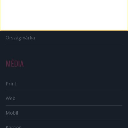
Reklám
Sportbiznisz
Országmárka
MÉDIA
Print
Web
Mobil
Karrier