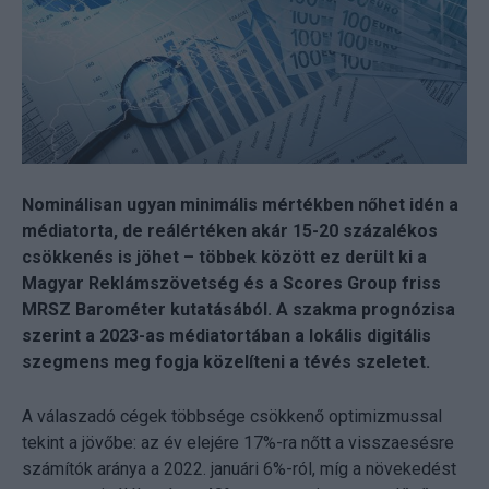
Nominálisan ugyan minimális mértékben nőhet idén a
médiatorta, de reálértéken akár 15-20 százalékos
csökkenés is jöhet – többek között ez derült ki a
Magyar Reklámszövetség és a Scores Group friss
MRSZ Barométer kutatásából. A szakma prognózisa
szerint a 2023-as médiatortában a lokális digitális
szegmens meg fogja közelíteni a tévés szeletet.
A válaszadó cégek többsége csökkenő optimizmussal
tekint a jövőbe: az év elejére 17%-ra nőtt a visszaesésre
számítók aránya a 2022. januári 6%-ról, míg a növekedést