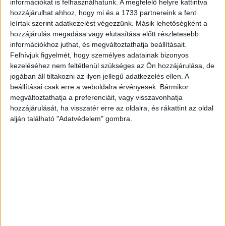
információkat is felhasználhatunk. A megfelelő helyre kattintva
hozzájárulhat ahhoz, hogy mi és a 1733 partnereink a fent
Rengeteg céget érintett a KATA adónem kivezetése
leírtak szerint adatkezelést végezzünk. Másik lehetőségként a
hozzájárulás megadása vagy elutasítása előtt részletesebb
A változtatás leginkább a szolgáltató (ügynökségi)
információkhoz juthat, és megváltoztathatja beállításait.
Felhívjuk figyelmét, hogy személyes adatainak bizonyos
szektornak okozott gondot, ezen belül a kutató-tanácsadó
kezeléséhez nem feltétlenül szükséges az Ön hozzájárulása, de
cégeknek, legkevésbé pedig a hirdetői szektorra volt
jogában áll tiltakozni az ilyen jellegű adatkezelés ellen. A
hatással. Mindemellett a válaszadók 63% számára
beállításai csak erre a weboldalra érvényesek. Bármikor
jelentett nehézséget (adminisztrációs munka, új
megváltoztathatja a preferenciáit, vagy visszavonhatja
megoldások keresése stb.) az év közben szükséges
hozzájárulását, ha visszatér erre az oldalra, és rákattint az oldal
gyors átállás.
alján található "Adatvédelem" gombra.
Trendhatások
A kommunikációs cégvezetők szerint a legjelentősebb
2023-as trendtényezők a hazai infláció (73%), a
forintárfolyam változása (65%), és az energiaköltségek
(62%) - de az élelmiszerinfláció, nemzetközi infláció, az
iparági extraprofitadók, illetve maga a szomszédban dúló