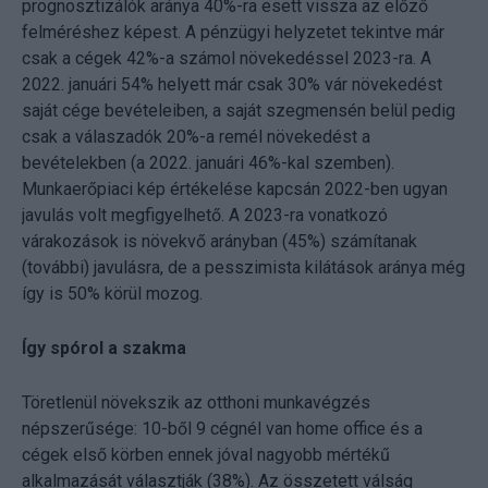
prognosztizálók aránya 40%-ra esett vissza az előző
felméréshez képest. A pénzügyi helyzetet tekintve már
csak a cégek 42%-a számol növekedéssel 2023-ra. A
2022. januári 54% helyett már csak 30% vár növekedést
saját cége bevételeiben, a saját szegmensén belül pedig
csak a válaszadók 20%-a remél növekedést a
bevételekben (a 2022. januári 46%-kal szemben).
Munkaerőpiaci kép értékelése kapcsán 2022-ben ugyan
javulás volt megfigyelhető. A 2023-ra vonatkozó
várakozások is növekvő arányban (45%) számítanak
(további) javulásra, de a pesszimista kilátások aránya még
így is 50% körül mozog.
Így spórol a szakma
Töretlenül növekszik az otthoni munkavégzés
népszerűsége: 10-ből 9 cégnél van home office és a
cégek első körben ennek jóval nagyobb mértékű
alkalmazását választják (38%). Az összetett válság