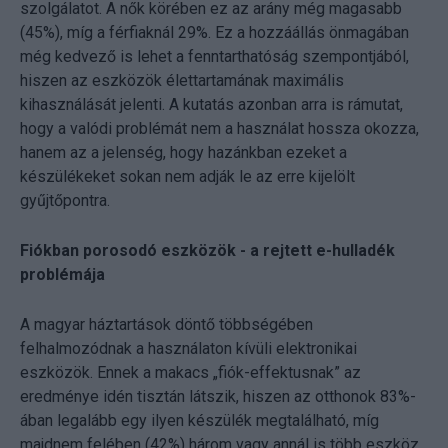
szolgálatot. A nők körében ez az arány még magasabb
(45%), míg a férfiaknál 29%. Ez a hozzáállás önmagában
még kedvező is lehet a fenntarthatóság szempontjából,
hiszen az eszközök élettartamának maximális
kihasználását jelenti. A kutatás azonban arra is rámutat,
hogy a valódi problémát nem a használat hossza okozza,
hanem az a jelenség, hogy hazánkban ezeket a
készülékeket sokan nem adják le az erre kijelölt
gyűjtőpontra.
Fiókban porosodó eszközök - a rejtett e-hulladék
problémája
A magyar háztartások döntő többségében
felhalmozódnak a használaton kívüli elektronikai
eszközök. Ennek a makacs „fiók-effektusnak” az
eredménye idén tisztán látszik, hiszen az otthonok 83%-
ában legalább egy ilyen készülék megtalálható, míg
majdnem felében (42%) három vagy annál is több eszköz