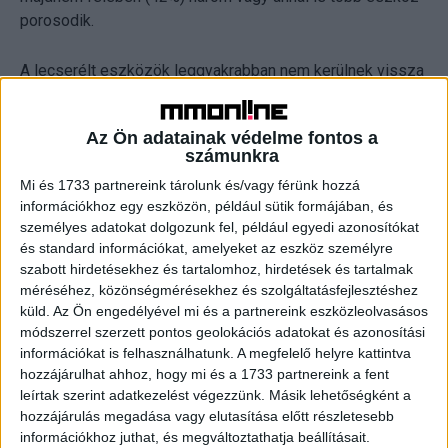
porosodik.
A lecserélt eszközök leggyakrabban nem kerülnek vissza
az újrahasznosítási körforgásba, hanem tartalékként őrzik
őket otthon. Ennek hátterében elsősorban a biztonság
Az Ön adatainak védelme fontos a
iránti igény áll - sokan attól tartanak, hogy egy új készülék
számunkra
meghibásodása esetén jól jöhet a régi. Ugyanakkor a
Mi és 1733 partnereink tárolunk és/vagy férünk hozzá
válaszadók közel ötöde (18%) azért nem válik meg
információkhoz egy eszközön, például sütik formájában, és
ezektől az eszközöktől, mert nincs elegendő információja
személyes adatokat dolgozunk fel, például egyedi azonosítókat
arról, hol és hogyan adhatná le őket.
és standard információkat, amelyeket az eszköz személyre
szabott hirdetésekhez és tartalomhoz, hirdetések és tartalmak
Aggasztó, hogy a fővárosban sokan még mindig a
méréséhez, közönségmérésekhez és szolgáltatásfejlesztéshez
küld.
Az Ön engedélyével mi és a partnereink eszközleolvasásos
kommunális szemétbe dobják az e-hulladékot. Ezzel
módszerrel szerzett pontos geolokációs adatokat és azonosítási
szemben biztató, hogy a válaszadók 15%-a már él a
információkat is felhasználhatunk. A megfelelő helyre kattintva
beszámítás lehetőségével, és régi készülékét új
hozzájárulhat ahhoz, hogy mi és a 1733 partnereink a fent
vásárlásakor leadja, például a MediaMarktnál - ezzel is
leírtak szerint adatkezelést végezzünk. Másik lehetőségként a
hozzájárulva a körforgásos gazdaság erősítéséhez.
hozzájárulás megadása vagy elutasítása előtt részletesebb
információkhoz juthat, és megváltoztathatja beállításait.