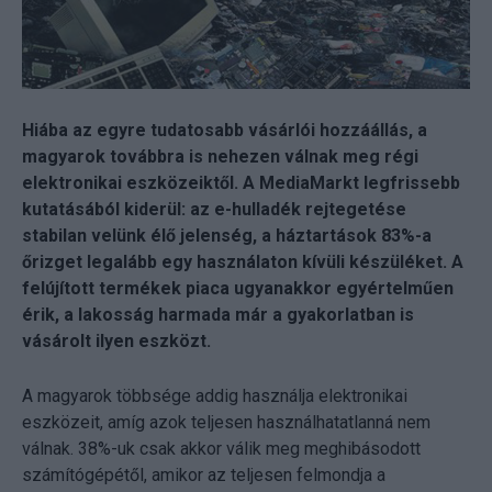
Hiába az egyre tudatosabb vásárlói hozzáállás, a
magyarok továbbra is nehezen válnak meg régi
elektronikai eszközeiktől. A MediaMarkt legfrissebb
kutatásából kiderül: az e-hulladék rejtegetése
stabilan velünk élő jelenség, a háztartások 83%-a
őrizget legalább egy használaton kívüli készüléket. A
felújított termékek piaca ugyanakkor egyértelműen
érik, a lakosság harmada már a gyakorlatban is
vásárolt ilyen eszközt.
A magyarok többsége addig használja elektronikai
eszközeit, amíg azok teljesen használhatatlanná nem
válnak. 38%-uk csak akkor válik meg meghibásodott
számítógépétől, amikor az teljesen felmondja a