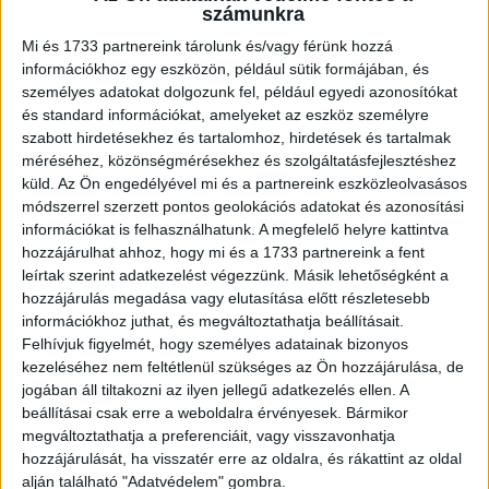
Bellinger a város mellett egy hatalmas temetőt is felfedez
számunkra
vas fejfákkal, majd hamar kiderül, hogy számtalan kisbaba
Mi és 1733 partnereink tárolunk és/vagy férünk hozzá
lelte halálát a városban. A régész végül a település szélén
információkhoz egy eszközön, például sütik formájában, és
bukkan rá a megoldást jelentő nyomra. A terület
személyes adatokat dolgozunk fel, például egyedi azonosítókat
és standard információkat, amelyeket az eszköz személyre
tulajdonképpen egy nátrium-nitrát lelőhely, mely mindent
szabott hirdetésekhez és tartalomhoz, hirdetések és tartalmak
megmagyaráz, ez ugyanis műtrágyaként, de
méréséhez, közönségmérésekhez és szolgáltatásfejlesztéshez
robbanószerekben is hasznosítható anyag. Az Atacama
küld.
Az Ön engedélyével mi és a partnereink eszközleolvasásos
hihetetlen szárazsága miatt itt található a Föld egyik
módszerrel szerzett pontos geolokációs adatokat és azonosítási
legnagyobb nátrium-nitrát lelőhelye, másik néven a chilei
információkat is felhasználhatunk. A megfelelő helyre kattintva
salétrom. A nitrát üledékeket pedig fehér aranynak is
hozzájárulhat ahhoz, hogy mi és a 1733 partnereink a fent
hívták, nem véletlenül.
leírtak szerint adatkezelést végezzünk. Másik lehetőségként a
hozzájárulás megadása vagy elutasítása előtt részletesebb
információkhoz juthat, és megváltoztathatja beállításait.
Ezt a szellemvárost a fehér arany miatt építették, és több
Felhívjuk figyelmét, hogy személyes adatainak bizonyos
ezer idetelepített munkás bányászta azt a sivatag
kezeléséhez nem feltétlenül szükséges az Ön hozzájárulása, de
perzselő hőségében. A környéken nyüzsgő
jogában áll tiltakozni az ilyen jellegű adatkezelés ellen. A
bányászvárosok létesültek, és a hely Kaliforniához
beállításai csak erre a weboldalra érvényesek. Bármikor
hasonlított az Aranyláz idején.
megváltoztathatja a preferenciáit, vagy visszavonhatja
hozzájárulását, ha visszatér erre az oldalra, és rákattint az oldal
alján található "Adatvédelem" gombra.
De ez az Aranyláz nagy árat követelt. A munkások és