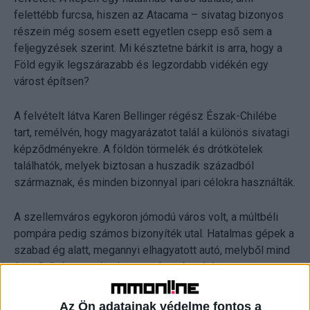
felettébb furcsa, hiszen az Atacama – sivatag bizonyos
részein még sosem esett egyetlen csepp eső sem a
feljegyzések szerint. Mi késztetne bárkit is arra, hogy a
Föld egyik legszárazabb és legzordabb vidékén egy
várost építsen?
A felvételt látva Karen Bellinger régész Észak-Chilébe
tart, remélvén, hogy magyarázatot talál a különös sivatagi
képződményekre. A földön törmelék és drótkötelek
találhatók, melyek biztosan a huszadik századból
származnak, és minden bizonnyal ipari célokra használták.
A szellemváros egykoron jómodú város volt, a múltbéli
pompára pedig számos bizonyíték utal. Hatalmas gépek a
szabad ég alatt, megannyi elhagyatott autó, melyből mind
úgy tűnik, hogy valami gyors távozásra késztette a
lakosokat.
Az Ön adatainak védelme fontos a