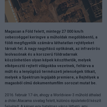
Magasan a Föld felett, mintegy 27 000 km/h
sebességgel keringve a műholdak megdöbbentő, a
földi megfigyelők számára láthatatlan rejtélyeket
tárnak fel. A nagy nagyítású optikának, az infravörös
leolvasónak és a korszerű földradarnak
köszönhetően olyan képek készíthetők, melyek
elképesztő rejtett világokba vezetnek, feltárva a
múlt és a lenyűgöző természeti jelenségek titkait,
melyek a Spektrum legújabb premiere, a Rejtélyek a
magasból című dokumentumfilm sorozat mutat be.
2016. február 17-én, ahogy a Worldview-3 műhold áthalad
a chilei Atacama sivatag felett, különös épületekről készít
felvételt. A képen egy hatalmas város látható, ami